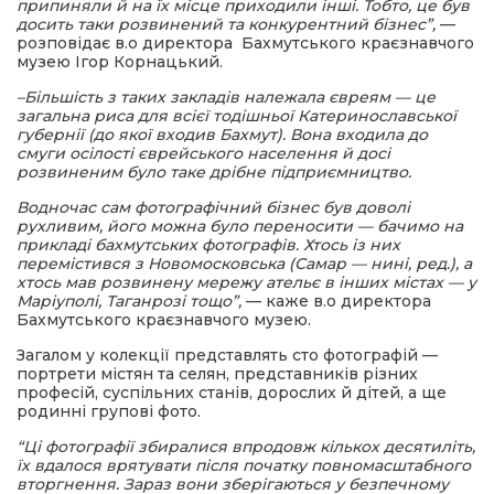
припиняли й на їх місце приходили інші. Тобто, це був
досить таки розвинений та конкурентний бізнес”,
—
розповідає в.о директора Бахмутського краєзнавчого
музею Ігор Корнацький.
–
Більшість з таких закладів належала євреям — це
загальна риса для всієї тодішньої Катеринославської
губернії (до якої входив Бахмут). Вона входила до
смуги осілості єврейського населення й досі
розвиненим було таке дрібне підприємництво.
Водночас сам фотографічний бізнес був доволі
рухливим, його можна було переносити — бачимо на
прикладі бахмутських фотографів. Хтось із них
перемістився з Новомосковська (Самар — нині, ред.), а
хтось мав розвинену мережу ательє в інших містах — у
Маріуполі, Таганрозі тощо”,
— каже в.о директора
Бахмутського краєзнавчого музею.
Загалом у колекції представлять сто фотографій —
портрети містян та селян, представників різних
професій, суспільних станів, дорослих й дітей, а ще
родинні групові фото.
“Ці фотографії збиралися впродовж кількох десятиліть,
їх вдалося врятувати після початку повномасштабного
вторгнення. Зараз вони зберігаються у безпечному