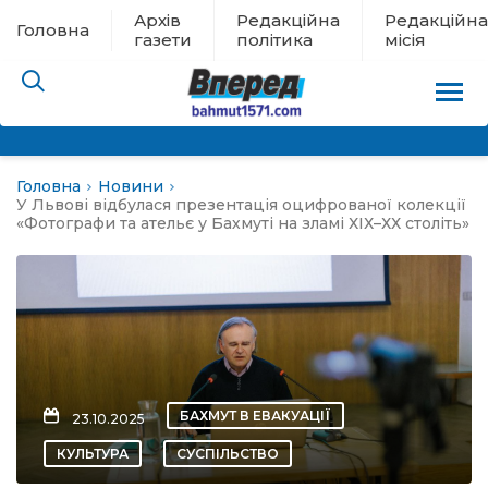
Архів
Редакційна
Редакційна
Головна
газети
політика
місія
Головна
Новини
пам’яті
У Львові відбулася презентація оцифрованої колекції
«Фотографи та ательє у Бахмуті на зламі ХІХ–ХХ століть»
 в евакуації
льство
ні новини
БАХМУТ В ЕВАКУАЦІЇ
23.10.2025
цина
КУЛЬТУРА
СУСПІЛЬСТВО