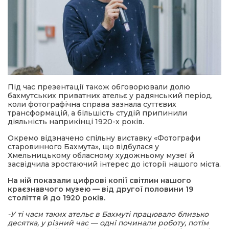
Під час презентації також обговорювали долю
бахмутських приватних ательє у радянський період,
коли фотографічна справа зазнала суттєвих
трансформацій, а більшість студій припинили
діяльність наприкінці 1920-х років.
Окремо відзначено спільну виставку «Фотографи
старовинного Бахмута», що відбулася у
Хмельницькому обласному художньому музеї й
засвідчила зростаючий інтерес до історії нашого міста.
На ній пока
зали
цифрові копії світлин
нашого
краєзнавчого музею — від другої половини 19
століття й до 1920 років.
-У ті часи таких ательє в Бахмуті працювало близько
десятка, у різний час — одні починали роботу, потім