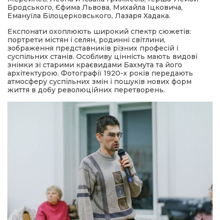
Бродського, Єфима Львова, Михайла Іцковича,
Емануїла Білоцерковського, Лазаря Хадака.
Експонати охоплюють широкий спектр сюжетів:
портрети містян і селян, родинні світлини,
зображення представників різних професій і
суспільних станів. Особливу цінність мають видові
знімки зі старими краєвидами Бахмута та його
архітектурою. Фотографії 1920-х років передають
атмосферу суспільних змін і пошуків нових форм
життя в добу революційних перетворень.