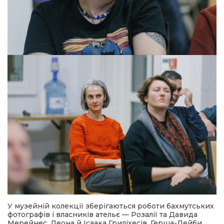
У музейній колекції зберігаються роботи бахмутських
фотографів і власників ательє — Розалії та Давида
Мерейнес, Леона й Ісаака Гриліхесів, Герша-Лейби