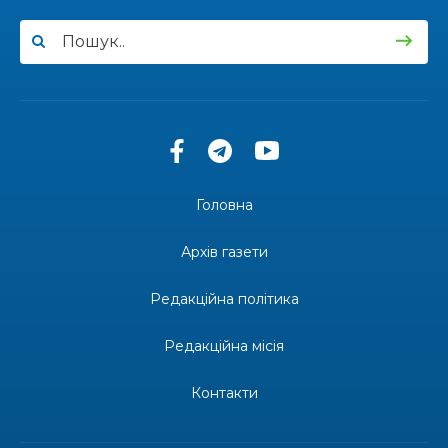
15:24
конкурсі «Молода людина року – 2026»
31 лип
13:40
“Серпневі свята” – Клуб з народознавства
“Народний календар”
30 лип
13:33
Юні мешканці Бахмутської громади у Харкові
долучилися до проєкту «Радість у дитячих
30 лип
усмішках»
Головна
13:27
Інформація про фінансування матеріальної
допомоги мешканцям Бахмутської міської
30 лип
Архів газети
територіальної громади
Редакційна політика
14:37
«Дві музи» у Рівному: свято краси, мистецтва
та натхнення!
28 лип
Редакційна місія
14:31
Зустріч провідних спортсменів і тренерів
Донеччини
Контакти
28 лип
14:23
Одна з найяскравіших постатей Бахмута –