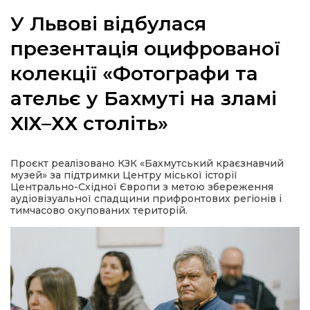
У Львові відбулася
презентація оцифрованої
колекції «Фотографи та
а
ательє у Бахмуті на зламі
газети
ХІХ–ХХ століть»
ійна політика
Проєкт реалізовано КЗК «Бахмутський краєзнавчий
музей» за підтримки Центру міської історії
ійна місія
Центрально-Східної Європи з метою збереження
аудіовізуальної спадщини прифронтових регіонів і
тимчасово окупованих територій.
ти