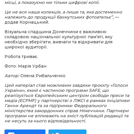
місці, а показуємо ми тільки цифрові копії.
Це не вся наша колекція, а лише та, яка достеменно
належить до продукції бахмутських фотоательє”,
—
додав Корнацький.
Візуальна спадщина Донеччини є важливою
складовою національної культурної пам’яті, яку
необхідно зберігати, вивчати та відкривати для
широкої аудиторії.
Робота триває.
Фото: Марія Урбан
Автор:
Олена Рибальченко
Цей матеріал став можливим завдяки проєкту «Голоси
України», який є частиною програми SAFE, що
реалізується Європейським центром свободи преси та
медіа (ECPMF) у партнерстві з ЛЖСІ в рамках Ініціативи
Ганни Арендт та за підтримки Федерального
міністерства закордонних справ Німеччини. Партнери
програми не впливають на зміст публікацій редакції та
не несуть за нього відповідальності.