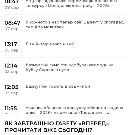
18:47
У Дніпрі відзначили переможців обласного
конкурсу «Молода людина року – 2026»
08 сер
08:47
У кожного з нас тепер свій Бахмут: у спогадах,
серці та молитвах
07 сер
13:17
Літо бахмутських дітей
05 сер
12:14
Бахмутські сумоїсти здобули нагороди на
Кубку Європи з сумо
05 сер
12:05
Бахмутяни грають в бадмінтон
05 сер
11:55
Учасник обласного конкурсу «Молода людина
року – 2026» у номінація «Творці змін та
05 сер
можливостей» Владислав Воробйов
ЯК ЗАВТРАШНЮ ГАЗЕТУ «ВПЕРЕД»
ПРОЧИТАТИ ВЖЕ СЬОГОДНІ?
15:18
Мобільні клініки надали медичну допомогу 4