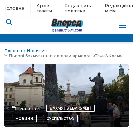
Архів
Редакційна
Редакційна
Головна
газети
політика
місія
Головна
Новини
пам’яті
У Львові бахмутяни відвідали ярмарок «Тлум&Крам»
 в евакуації
льство
ні новини
БАХМУТ В ЕВАКУАЦІЇ
26.08.2025
цина
НОВИНИ
СУСПІЛЬСТВО