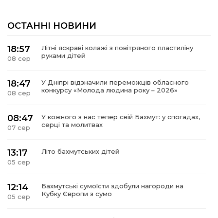
ОСТАННІ НОВИНИ
18:57
Літні яскраві колажі з повітряного пластиліну
руками дітей
08 сер
18:47
У Дніпрі відзначили переможців обласного
конкурсу «Молода людина року – 2026»
08 сер
08:47
У кожного з нас тепер свій Бахмут: у спогадах,
серці та молитвах
07 сер
13:17
Літо бахмутських дітей
05 сер
12:14
Бахмутські сумоїсти здобули нагороди на
Кубку Європи з сумо
05 сер