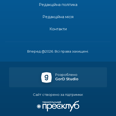
Редакційна політика
14:37
«Дві музи» у Рівному: свято краси, мистецтва
та натхнення!
28 лип
Редакційна місія
14:31
Зустріч провідних спортсменів і тренерів
Донеччини
Контакти
28 лип
14:23
Одна з найяскравіших постатей Бахмута –
Борис Сергійович Вальх, видатний лікар,
28 лип
епідеміолог, зоолог
Вперед @2026. Всі права захищені.
13:19
Бахмутських медичних працівників привітали з
професійним святом
25 лип
Розроблено
GorD Studio
13:10
Літо, враження, творчість
24 лип
Сайт створено за підтримки:
14:38
Кабмін запровадив персональне фінансування
соцпослуг для ВПО: кошти надходитимуть на
23 лип
спецрахунки