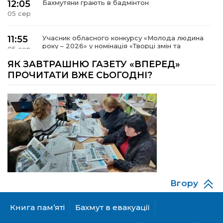
12:05
Бахмутяни грають в бадмінтон
05 сер
11:55
Учасник обласного конкурсу «Молода людина
року – 2026» у номінація «Творці змін та
05 сер
можливостей» Владислав Воробйов
ЯК ЗАВТРАШНЮ ГАЗЕТУ «ВПЕРЕД»
ПРОЧИТАТИ ВЖЕ СЬОГОДНІ?
15:18
Мобільні клініки надали медичну допомогу 4
810 жителям Донеччини
03 сер
09:27
ВПО можуть не платити за частину
комунальних послуг: про що йдеться
03 сер
14:12
Досі ВПО? Юристка розповіла, коли
переселенці втрачають виплати та статус
01 сер
внутрішньо переміщеної особи
Вгору
14:04
Учасниця обласного конкурсу «Молода
людина року – 2026» у номінації «Пульс життя»
01 сер
Аліна Кулик
Книга пам’яті
Бахмут в евакуації