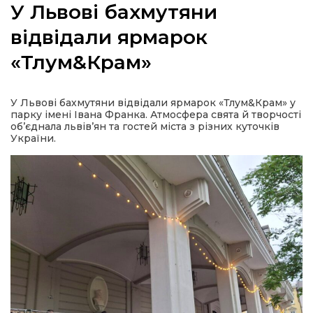
У Львові бахмутяни
відвідали ярмарок
«Тлум&Крам»
а
У Львові бахмутяни відвідали ярмарок «Тлум&Крам» у
газети
парку імені Івана Франка. Атмосфера свята й творчості
об’єднала львів’ян та гостей міста з різних куточків
України.
ійна політика
ійна місія
ти