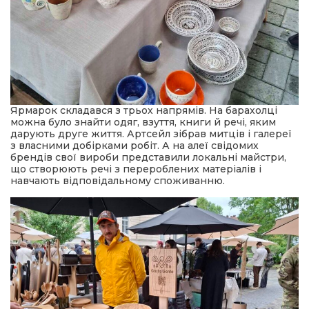
Ярмарок складався з трьох напрямів. На барахолці
можна було знайти одяг, взуття, книги й речі, яким
дарують друге життя. Артсейл зібрав митців і галереї
з власними добірками робіт. А на алеї свідомих
брендів свої вироби представили локальні майстри,
що створюють речі з перероблених матеріалів і
навчають відповідальному споживанню.