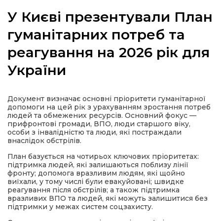
У Києві презентували План
гуманітарних потреб та
реагування на 2026 рік для
а
України
газети
Документ визначає основні пріоритети гуманітарної
ійна політика
допомоги на цей рік з урахуванням зростання потреб
людей та обмежених ресурсів. Основний фокус —
прифронтові громади, ВПО, люди старшого віку,
ійна місія
особи з інвалідністю та люди, які постраждали
внаслідок обстрілів.
ти
План базується на чотирьох ключових пріоритетах:
підтримка людей, які залишаються поблизу лінії
фронту; допомога вразливим людям, які щойно
виїхали, у тому числі були евакуйовані; швидке
реагування після обстрілів; а також підтримка
вразливих ВПО та людей, які можуть залишитися без
підтримки у межах систем соцзахисту.