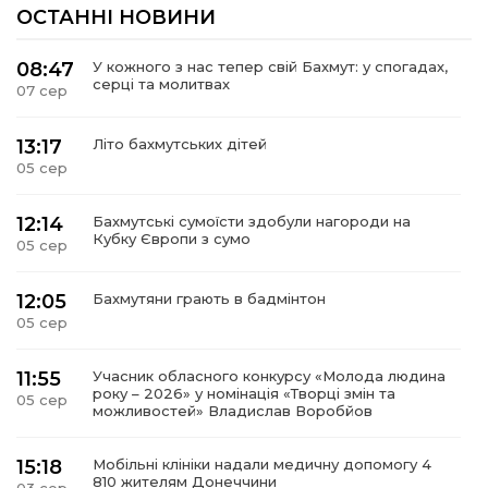
ОСТАННІ НОВИНИ
08:47
У кожного з нас тепер свій Бахмут: у спогадах,
серці та молитвах
07 сер
13:17
Літо бахмутських дітей
05 сер
12:14
Бахмутські сумоїсти здобули нагороди на
Кубку Європи з сумо
05 сер
12:05
Бахмутяни грають в бадмінтон
05 сер
11:55
Учасник обласного конкурсу «Молода людина
року – 2026» у номінація «Творці змін та
05 сер
можливостей» Владислав Воробйов
15:18
Мобільні клініки надали медичну допомогу 4
810 жителям Донеччини