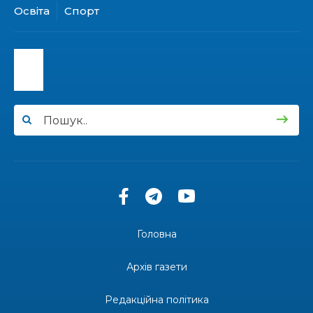
конкурсі «Молода людина року – 2026»
31 лип
Освіта
Спорт
13:40
“Серпневі свята” – Клуб з народознавства
“Народний календар”
30 лип
13:33
Юні мешканці Бахмутської громади у Харкові
долучилися до проєкту «Радість у дитячих
30 лип
усмішках»
13:27
Інформація про фінансування матеріальної
допомоги мешканцям Бахмутської міської
30 лип
територіальної громади
14:37
«Дві музи» у Рівному: свято краси, мистецтва
та натхнення!
28 лип
Головна
14:31
Зустріч провідних спортсменів і тренерів
Донеччини
Архів газети
28 лип
Редакційна політика
14:23
Одна з найяскравіших постатей Бахмута –