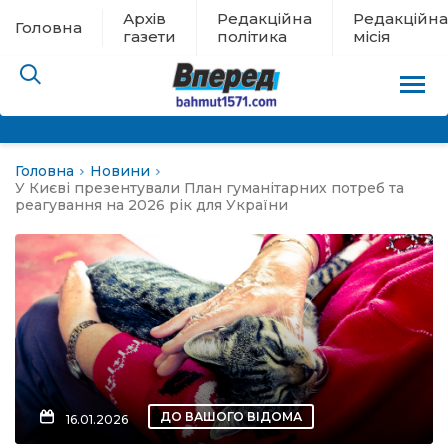
Архів
Редакційна
Редакційна
Головна
газети
політика
місія
Головна
Новини
пам’яті
У Києві презентували План гуманітарних потреб та
реагування на 2026 рік для України
 в евакуації
льство
ні новини
цина
ДО ВАШОГО ВІДОМА
16.01.2026