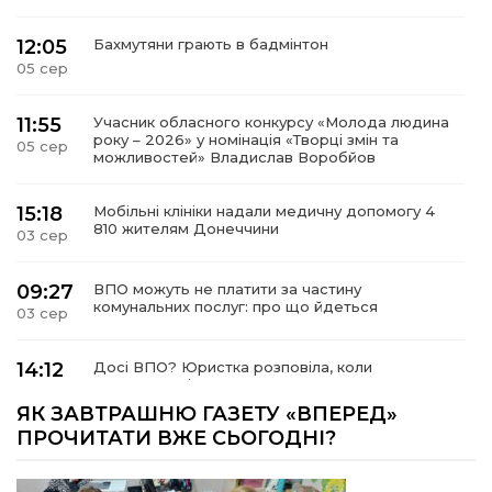
12:05
Бахмутяни грають в бадмінтон
05 сер
11:55
Учасник обласного конкурсу «Молода людина
року – 2026» у номінація «Творці змін та
05 сер
можливостей» Владислав Воробйов
15:18
Мобільні клініки надали медичну допомогу 4
810 жителям Донеччини
03 сер
09:27
ВПО можуть не платити за частину
комунальних послуг: про що йдеться
03 сер
14:12
Досі ВПО? Юристка розповіла, коли
переселенці втрачають виплати та статус
01 сер
внутрішньо переміщеної особи
ЯК ЗАВТРАШНЮ ГАЗЕТУ «ВПЕРЕД»
ПРОЧИТАТИ ВЖЕ СЬОГОДНІ?
14:04
Учасниця обласного конкурсу «Молода
людина року – 2026» у номінації «Пульс життя»
01 сер
Аліна Кулик