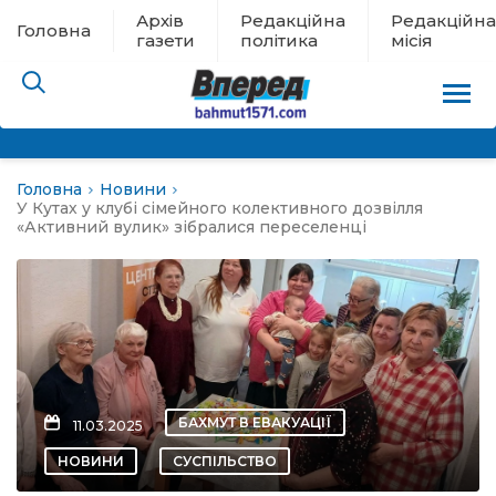
Архів
Редакційна
Редакційна
Головна
газети
політика
місія
Головна
Новини
пам’яті
У Кутах у клубі сімейного колективного дозвілля
«Активний вулик» зібралися переселенці
 в евакуації
льство
ні новини
БАХМУТ В ЕВАКУАЦІЇ
11.03.2025
цина
НОВИНИ
СУСПІЛЬСТВО