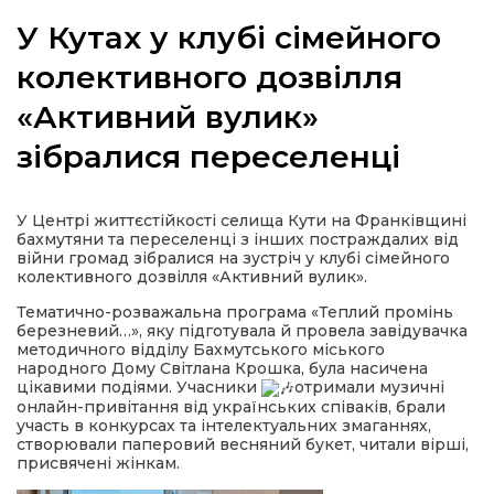
У Кутах у клубі сімейного
колективного дозвілля
«Активний вулик»
а
зібралися переселенці
газети
У Центрі життєстійкості селища Кути на Франківщині
ійна політика
бахмутяни та переселенці з інших постраждалих від
війни громад зібралися на зустріч у клубі сімейного
колективного
дозвілля «Активний вулик».
ійна місія
Тематично-розважальна програма «Теплий промінь
березневий…», яку підготувала й провела завідувачка
ти
методичного відділу Бахмутського міського
народного Дому Світлана Крошка, була насичена
цікавими подіями. Учасники
отримали музичні
онлайн-привітання від українських співаків, брали
участь в конкурсах та інтелектуальних змаганнях,
створювали паперовий весняний букет, читали вірші,
присвячені жінкам.