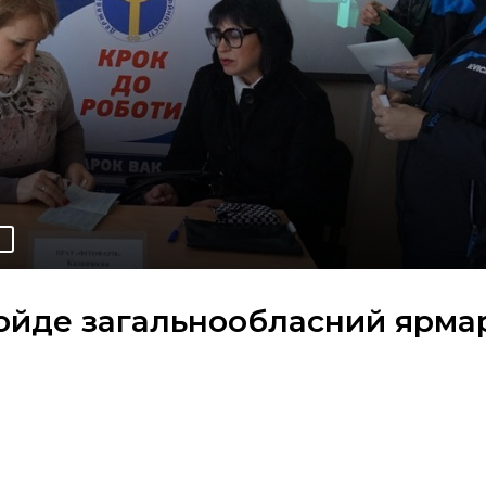
О
ройде загальнообласний ярма