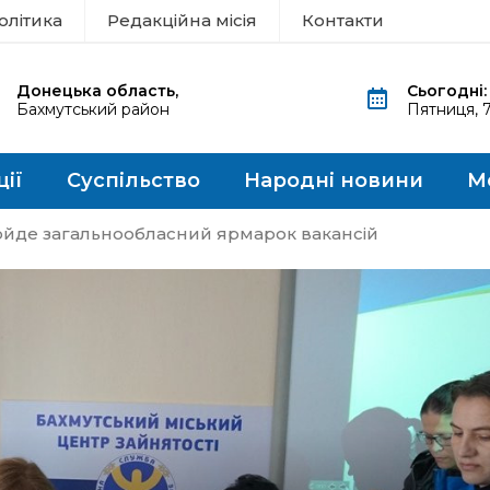
олітика
Редакційна місія
Контакти
Донецька область,
Сьогодні:
Бахмутський район
Пятниця, 
ції
Суспільство
Народні новини
М
ройде загальнообласний ярмарок вакансій