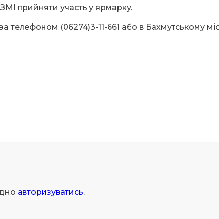
 ЗМІ прийняти участь у ярмарку.
а телефоном (06274)3-11-661 або в Бахмутському мі
р
ідно
авторизуватись
.