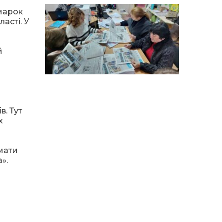
14:12
Досі ВПО? Юристка
розповіла, коли
марок
01 сер
переселенці втрачають
асті. У
виплати та статус
внутрішньо переміщеної
особи
й
14:04
Учасниця обласного
конкурсу «Молода
01 сер
людина року – 2026» у
номінації «Пульс життя»
Аліна Кулик
в. Тут
х
15:58
Літо в Жовтих Водах
31 лип
имати
15:30
Бахмутяни відвідали
».
Музей науки
31 лип
Національного
університету
«Полтавська політехніка
імені Юрія Кондратюка»
15:24
Бахмутянка Ірина