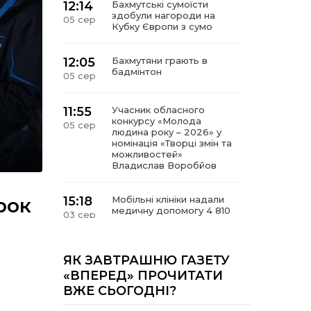
12:14
Бахмутські сумоїсти
здобули нагороди на
05 сер
Кубку Європи з сумо
12:05
Бахмутяни грають в
бадмінтон
05 сер
11:55
Учасник обласного
конкурсу «Молода
05 сер
людина року – 2026» у
номінація «Творці змін та
можливостей»
Владислав Воробйов
рок
15:18
Мобільні клініки надали
медичну допомогу 4 810
03 сер
жителям Донеччини
09:27
ВПО можуть не платити
ЯК ЗАВТРАШНЮ ГАЗЕТУ
за частину комунальних
03 сер
«ВПЕРЕД» ПРОЧИТАТИ
послуг: про що йдеться
ВЖЕ СЬОГОДНІ?