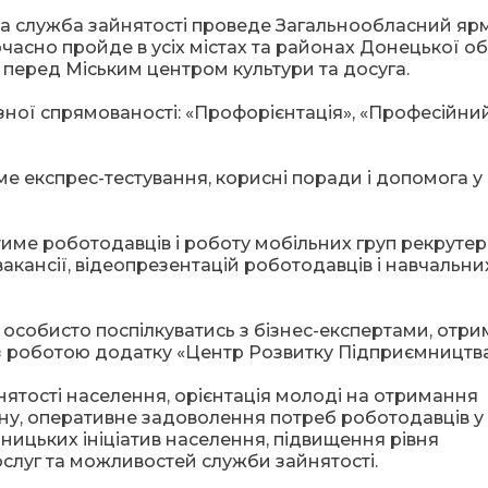
 служба зайнятості проведе Загальнообласний яр
часно пройде в усіх містах та районах Донецької обл
 перед Міським центром культури та досуга.
зної спрямованості: «Профорієнтація», «Професійни
име експрес-тестування, корисні поради і допомога у
ме роботодавців і роботу мобільних груп рекрутері
акансії, відеопрезентацій роботодавців і навчальни
 особисто поспілкуватись з бізнес-експертами, отр
з роботою додатку «Центр Розвитку Підприємництва
ятості населення, орієнтація молоді на отримання
іону, оперативне задоволення потреб роботодавців у
ницьких ініціатив населення, підвищення рівня
слуг та можливостей служби зайнятості.