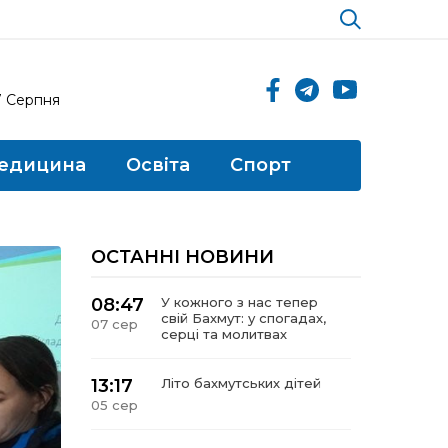
7 Серпня
едицина
Освіта
Спорт
ОСТАННІ НОВИНИ
08:47
У кожного з нас тепер
свій Бахмут: у спогадах,
07 сер
серці та молитвах
13:17
Літо бахмутських дітей
05 сер