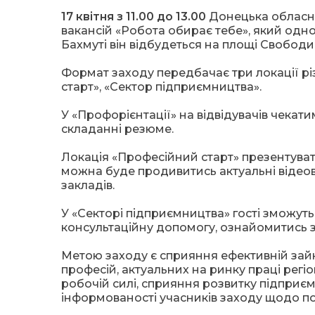
17 квітня з 11.00 до 13.00
Донецька обласна
вакансій «Робота обирає тебе», який одно
Бахмуті він відбудеться на площі Свободи
Формат заходу передбачає три локації рі
старт», «Сектор підприємництва».
У «Профорієнтації» на відвідувачів чекат
складанні резюме.
Локація «Професійний старт» презентувати
можна буде продивитись актуальні відеов
закладів.
У «Секторі підприємництва» гості зможуть
консультаційну допомогу, ознайомитись 
Метою заходу є сприяння ефективній зайн
професій, актуальних на ринку праці рег
робочій силі, сприяння розвитку підприєм
інформованості учасників заходу щодо по