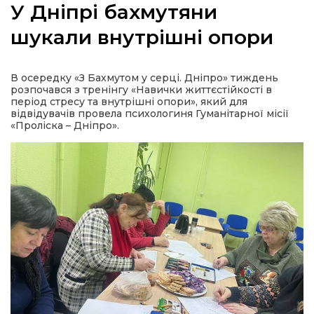
У Дніпрі бахмутяни
шукали внутрішні опори
а
В осередку «З Бахмутом у серці. Дніпро» тиждень
розпочався з тренінгу «Навички життєстійкості в
період стресу та внутрішні опори», який для
газети
відвідувачів провела психологиня Гуманітарної місії
«Проліска – Дніпро».
ійна політика
ійна місія
ти