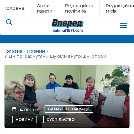
Архів
Редакційна
Редакційна
Головна
газети
політика
місія
Головна
Новини
пам’яті
У Дніпрі бахмутяни шукали внутрішні опори
 в евакуації
льство
ні новини
БАХМУТ В ЕВАКУАЦІЇ
14.01.2025
цина
НОВИНИ
СУСПІЛЬСТВО