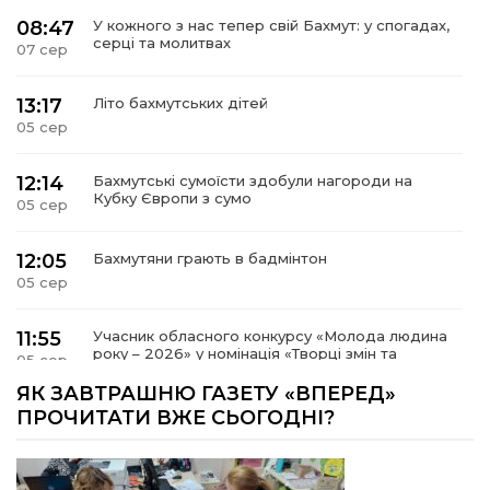
08:47
У кожного з нас тепер свій Бахмут: у спогадах,
серці та молитвах
07 сер
13:17
Літо бахмутських дітей
05 сер
12:14
Бахмутські сумоїсти здобули нагороди на
Кубку Європи з сумо
05 сер
12:05
Бахмутяни грають в бадмінтон
05 сер
11:55
Учасник обласного конкурсу «Молода людина
року – 2026» у номінація «Творці змін та
05 сер
можливостей» Владислав Воробйов
ЯК ЗАВТРАШНЮ ГАЗЕТУ «ВПЕРЕД»
ПРОЧИТАТИ ВЖЕ СЬОГОДНІ?
15:18
Мобільні клініки надали медичну допомогу 4
810 жителям Донеччини
03 сер