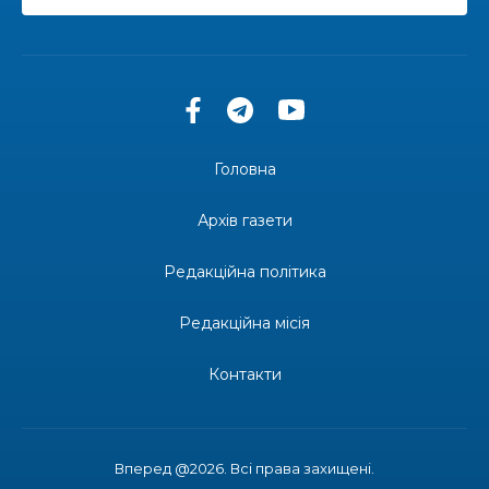
13:40
“Серпневі свята” – Клуб з народознавства
“Народний календар”
30 лип
13:33
Юні мешканці Бахмутської громади у Харкові
долучилися до проєкту «Радість у дитячих
30 лип
усмішках»
Головна
13:27
Інформація про фінансування матеріальної
допомоги мешканцям Бахмутської міської
30 лип
Архів газети
територіальної громади
Редакційна політика
14:37
«Дві музи» у Рівному: свято краси, мистецтва
та натхнення!
28 лип
Редакційна місія
14:31
Зустріч провідних спортсменів і тренерів
Донеччини
Контакти
28 лип
14:23
Одна з найяскравіших постатей Бахмута –
Борис Сергійович Вальх, видатний лікар,
28 лип
епідеміолог, зоолог
Вперед @2026. Всі права захищені.