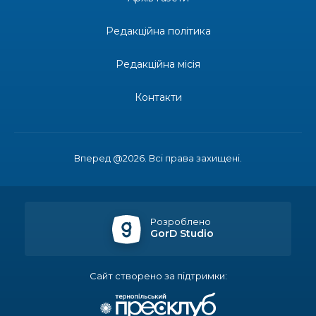
Редакційна політика
14:23
Одна з найяскравіших постатей Бахмута –
Борис Сергійович Вальх, видатний лікар,
28 лип
епідеміолог, зоолог
Редакційна місія
13:19
Бахмутських медичних працівників привітали з
Контакти
професійним святом
25 лип
13:10
Літо, враження, творчість
24 лип
Вперед @2026. Всі права захищені.
14:38
Кабмін запровадив персональне фінансування
соцпослуг для ВПО: кошти надходитимуть на
23 лип
спецрахунки
Розроблено
GorD Studio
16:39
Іпотеку для ВПО спростили, але з одним
нюансом: деталі оновленої “єОселі”
22 лип
Сайт створено за підтримки:
16:34
Перемога бахмутян на фіналі Кубка України з
легкоатлетичних метань
22 лип