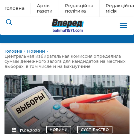
Архів
Редакційна
Редакційна
Головна
газети
політика
місія
Головна
Новини
пам’яті
Центральная избирательная комиссия определила
суммы денежного залога для кандидатов на местных
выборах, в том числе и на Бахмутчине
 в евакуації
льство
ні новини
цина
НОВИНИ
СУСПІЛЬСТВО
17.09.2020