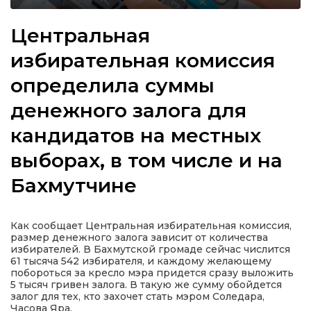
Центральная
избирательная комиссия
а
определила суммы
денежного залога для
газети
кандидатов на местных
ійна політика
выборах, в том числе и на
Бахмутчине
ійна місія
ти
Как сообщает Центральная избирательная комиссия,
размер денежного залога зависит от количества
избирателей. В Бахмутской громаде сейчас числится
61 тысяча 542 избирателя, и каждому желающему
побороться за кресло мэра придется сразу выложить
5 тысяч гривен залога. В такую же сумму обойдется
залог для тех, кто захочет стать мэром Соледара,
Часова Яра.