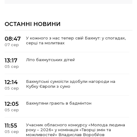
ОСТАННІ НОВИНИ
08:47
У кожного з нас тепер свій Бахмут: у спогадах,
серці та молитвах
07 сер
13:17
Літо бахмутських дітей
05 сер
12:14
Бахмутські сумоїсти здобули нагороди на
Кубку Європи з сумо
05 сер
12:05
Бахмутяни грають в бадмінтон
05 сер
11:55
Учасник обласного конкурсу «Молода людина
року – 2026» у номінація «Творці змін та
05 сер
можливостей» Владислав Воробйов