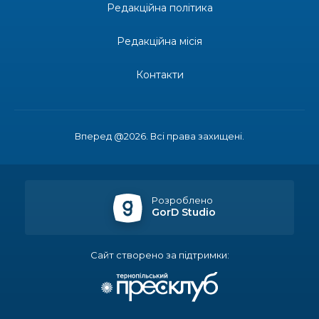
Редакційна політика
13:19
Бахмутських медичних працівників привітали з
професійним святом
25 лип
Редакційна місія
13:10
Літо, враження, творчість
Контакти
24 лип
14:38
Кабмін запровадив персональне фінансування
соцпослуг для ВПО: кошти надходитимуть на
23 лип
Вперед @2026. Всі права захищені.
спецрахунки
16:39
Іпотеку для ВПО спростили, але з одним
нюансом: деталі оновленої “єОселі”
22 лип
Розроблено
GorD Studio
16:34
Перемога бахмутян на фіналі Кубка України з
легкоатлетичних метань
22 лип
Сайт створено за підтримки:
14:44
Бахмутяни грали в парковий волейбол…
21 лип