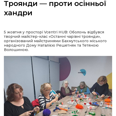
Троянди — проти осінньої
хандри
а
5 жовтня у просторі Vcentri HUB: Оболонь відбувся
творчий майстер-клас «Останні чарівні троянди»,
газети
організований майстринями Бахмутського міського
народного Дому Наталією Решетняк та Тетяною
Волошиною.
ійна політика
ійна місія
ти