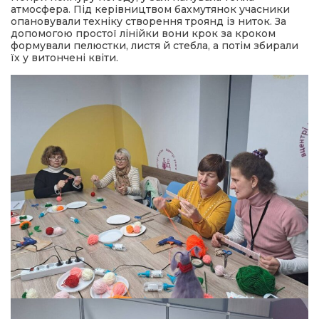
атмосфера. Під керівництвом бахмутянок учасники
опановували техніку створення троянд із ниток. За
допомогою простої лінійки вони крок за кроком
формували пелюстки, листя й стебла, а потім збирали
їх у витончені квіти.