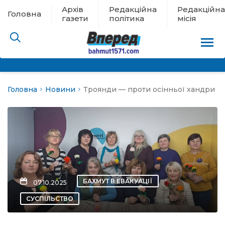
Архів
Редакційна
Редакційна
Головна
газети
політика
місія
Головна
Новини
Троянди — проти осінньої хандри
пам’яті
 в евакуації
льство
ні новини
БАХМУТ В ЕВАКУАЦІЇ
07.10.2025
цина
СУСПІЛЬСТВО