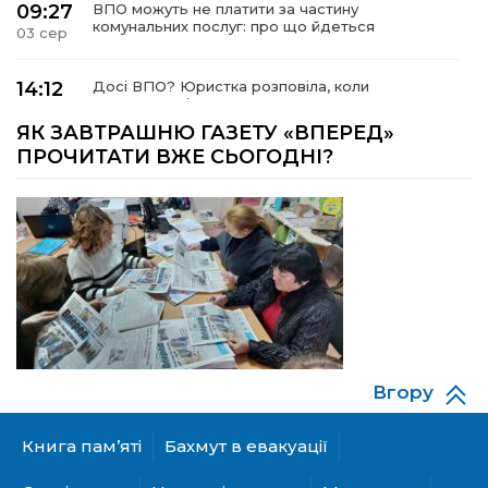
09:27
ВПО можуть не платити за частину
комунальних послуг: про що йдеться
03 сер
14:12
Досі ВПО? Юристка розповіла, коли
переселенці втрачають виплати та статус
01 сер
внутрішньо переміщеної особи
ЯК ЗАВТРАШНЮ ГАЗЕТУ «ВПЕРЕД»
ПРОЧИТАТИ ВЖЕ СЬОГОДНІ?
14:04
Учасниця обласного конкурсу «Молода
людина року – 2026» у номінації «Пульс життя»
01 сер
Аліна Кулик
15:58
Літо в Жовтих Водах
31 лип
15:30
Бахмутяни відвідали Музей науки
Національного університету «Полтавська
31 лип
політехніка імені Юрія Кондратюка»
Вгору
15:24
Бахмутянка Ірина Денисенко бере участь у
Книга пам’яті
Бахмут в евакуації
конкурсі «Молода людина року – 2026»
31 лип