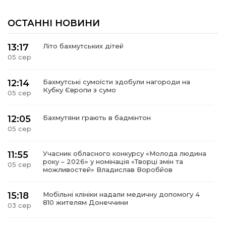
ОСТАННІ НОВИНИ
13:17
Літо бахмутських дітей
05 сер
12:14
Бахмутські сумоїсти здобули нагороди на
Кубку Європи з сумо
05 сер
12:05
Бахмутяни грають в бадмінтон
05 сер
11:55
Учасник обласного конкурсу «Молода людина
року – 2026» у номінація «Творці змін та
05 сер
можливостей» Владислав Воробйов
15:18
Мобільні клініки надали медичну допомогу 4
810 жителям Донеччини
03 сер