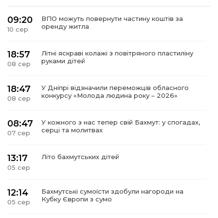
09:20
ВПО можуть повернути частину коштів за
оренду житла
10 сер
18:57
Літні яскраві колажі з повітряного пластиліну
руками дітей
08 сер
18:47
У Дніпрі відзначили переможців обласного
конкурсу «Молода людина року – 2026»
08 сер
08:47
У кожного з нас тепер свій Бахмут: у спогадах,
серці та молитвах
07 сер
13:17
Літо бахмутських дітей
05 сер
12:14
Бахмутські сумоїсти здобули нагороди на
Кубку Європи з сумо
05 сер