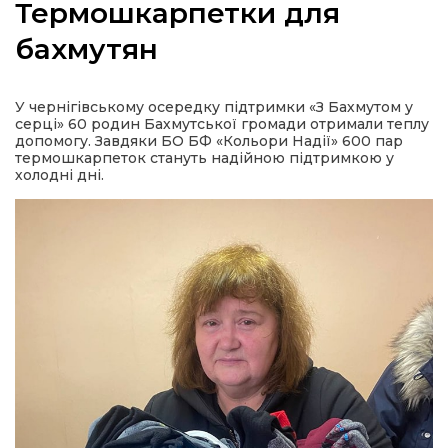
Термошкарпетки для
бахмутян
а
У чернігівському осередку підтримки «З Бахмутом у
серці» 60 родин Бахмутської громади отримали теплу
допомогу. Завдяки БО БФ «Кольори Надії» 600 пар
газети
термошкарпеток стануть надійною підтримкою у
холодні дні.
ійна політика
ійна місія
ти