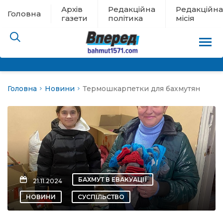
Архів
Редакційна
Редакційна
Головна
газети
політика
місія
Головна
Новини
Термошкарпетки для бахмутян
пам’яті
 в евакуації
льство
ні новини
БАХМУТ В ЕВАКУАЦІЇ
21.11.2024
цина
НОВИНИ
СУСПІЛЬСТВО