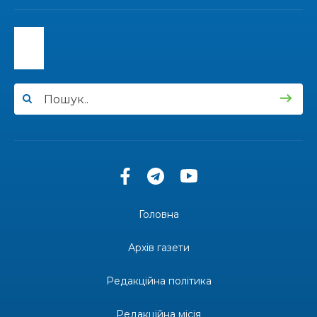
13:40
“Серпневі свята” – Клуб з народознавства
“Народний календар”
30 лип
13:33
Юні мешканці Бахмутської громади у Харкові
долучилися до проєкту «Радість у дитячих
30 лип
усмішках»
13:27
Інформація про фінансування матеріальної
допомоги мешканцям Бахмутської міської
30 лип
територіальної громади
14:37
«Дві музи» у Рівному: свято краси, мистецтва
та натхнення!
28 лип
Головна
14:31
Зустріч провідних спортсменів і тренерів
Донеччини
Архів газети
28 лип
Редакційна політика
14:23
Одна з найяскравіших постатей Бахмута –
Борис Сергійович Вальх, видатний лікар,
28 лип
епідеміолог, зоолог
Редакційна місія