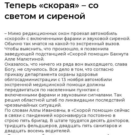
Теперь «скорая» – со
светом и сиреной
а
– Мимо редакционных окон проехал автомобиль
«скорой» с включенными фарами и звуковой сиреной.
Обычно так мчатся на какой-то экстренный вызов.
газети
Чтобы выяснить, что произошло, я позвонила
заведующей подстанцией «Скорой помощи» Бахмута
Алле Малютиной.
ійна політика
Оказалось, что ничего из ряда вон выходящего, слава
Богу, не случилось. Все дело в том, что согласно
приказу департамента охраны здоровья
ійна місія
облгосадминистрации с 13 ноября автомобили
экстренной медицинской помощи должны
передвигаться по населенным пунктам с
включенными фарами и звуковыми сигналами. Так
ти
решил областной штаб по ликвидации последствий
чрезвычайных ситуаций.
По словам Аллы Ивановны, в «Скорой помощи» сейчас
в связи с пандемией коронавируса постоянно в
строю пять бригад. В штате трудятся десять докторов,
тридцать фельдшеров, двадцать пять санитаров и
двадцать восемь водителей.