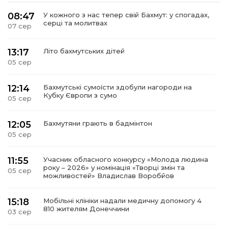
08:47
У кожного з нас тепер свій Бахмут: у спогадах,
серці та молитвах
07 сер
13:17
Літо бахмутських дітей
05 сер
12:14
Бахмутські сумоїсти здобули нагороди на
Кубку Європи з сумо
05 сер
12:05
Бахмутяни грають в бадмінтон
05 сер
11:55
Учасник обласного конкурсу «Молода людина
року – 2026» у номінація «Творці змін та
05 сер
можливостей» Владислав Воробйов
15:18
Мобільні клініки надали медичну допомогу 4
810 жителям Донеччини
03 сер