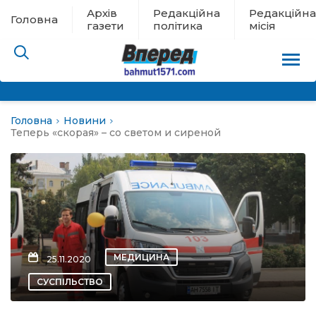
Архів
Редакційна
Редакційна
Головна
газети
політика
місія
Головна
Новини
пам’яті
Теперь «скорая» – со светом и сиреной
 в евакуації
льство
ні новини
МЕДИЦИНА
25.11.2020
цина
СУСПІЛЬСТВО