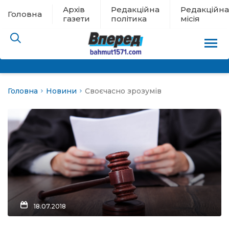
Архів
Редакційна
Редакційна
Головна
газети
політика
місія
Головна
Новини
Своєчасно зрозумів
пам’яті
 в евакуації
льство
ні новини
цина
18.07.2018