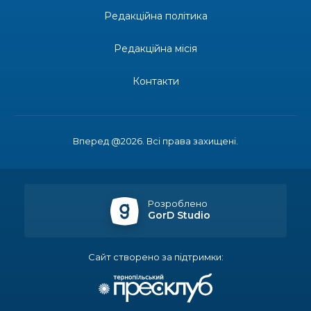
Редакційна політика
14:23
Одна з найяскравіших постатей Бахмута –
Борис Сергійович Вальх, видатний лікар,
28 лип
епідеміолог, зоолог
Редакційна місія
13:19
Бахмутських медичних працівників привітали з
Контакти
професійним святом
25 лип
13:10
Літо, враження, творчість
24 лип
Вперед @2026. Всі права захищені.
14:38
Кабмін запровадив персональне фінансування
соцпослуг для ВПО: кошти надходитимуть на
23 лип
спецрахунки
Розроблено
GorD Studio
16:39
Іпотеку для ВПО спростили, але з одним
нюансом: деталі оновленої “єОселі”
22 лип
Сайт створено за підтримки:
16:34
Перемога бахмутян на фіналі Кубка України з
легкоатлетичних метань
22 лип