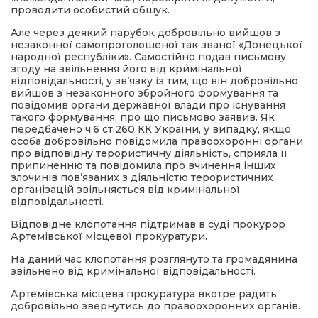
проводити особистий обшук.
Але через деякий парубок добровільно вийшов з
незаконної самопроголошеної так званої «Донецької
народної республіки». Самостійно подав письмову
згоду на звільнення його від кримінальної
відповідальності, у зв’язку із тим, що він добровільно
вийшов з незаконного збройного формування та
повідомив органи державної влади про існування
такого формування, про що письмово заявив. Як
передбачено ч.6 ст.260 КК України, у випадку, якщо
особа добровільно повідомила правоохоронні органи
про відповідну терористичну діяльність, сприяла її
припиненню та повідомила про вчинення інших
злочинів пов’язаних з діяльністю терористичних
організацій звільняється від кримінальної
відповідальності.
Відповідне клопотання підтримав в суді прокурор
Артемівської місцевої прокуратури.
На даний час клопотання розглянуто та громадянина
звільнено від кримінальної відповідальності.
Артемівська місцева прокуратура вкотре радить
добровільно звернутись до правоохоронних органів.