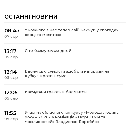
ОСТАННІ НОВИНИ
08:47
У кожного з нас тепер свій Бахмут: у спогадах,
серці та молитвах
07 сер
13:17
Літо бахмутських дітей
05 сер
12:14
Бахмутські сумоїсти здобули нагороди на
Кубку Європи з сумо
05 сер
12:05
Бахмутяни грають в бадмінтон
05 сер
11:55
Учасник обласного конкурсу «Молода людина
року – 2026» у номінація «Творці змін та
05 сер
можливостей» Владислав Воробйов