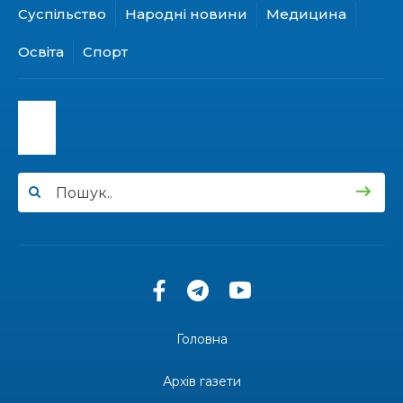
Суспільство
Народні новини
Медицина
15:24
Бахмутянка Ірина Денисенко бере участь у
конкурсі «Молода людина року – 2026»
31 лип
Освіта
Спорт
13:40
“Серпневі свята” – Клуб з народознавства
“Народний календар”
30 лип
13:33
Юні мешканці Бахмутської громади у Харкові
долучилися до проєкту «Радість у дитячих
30 лип
усмішках»
13:27
Інформація про фінансування матеріальної
допомоги мешканцям Бахмутської міської
30 лип
територіальної громади
14:37
«Дві музи» у Рівному: свято краси, мистецтва
та натхнення!
28 лип
Головна
14:31
Зустріч провідних спортсменів і тренерів
Донеччини
Архів газети
28 лип