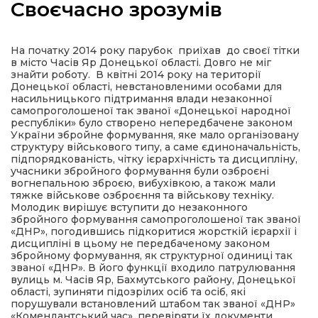
Своєчасно зрозумів
На початку 2014 року парубок приїхав до своєї тітки
в місто Часів Яр Донецької області. Довго не міг
а
знайти роботу. В квітні 2014 року на території
Донецької області, невстановленими особами для
насильницького підтримання влади незаконної
самопроголошеної так званої «Донецької народної
газети
республіки» було створено непередбачене законом
України збройне формування, яке мало організовану
структуру військового типу, а саме єдиноначальність,
ійна політика
підпорядкованість, чітку ієрархічність та дисципліну,
учасники збройного формування були озброєні
вогнепальною зброєю, вибухівкою, а також мали
ійна місія
тяжке військове озброєння та військову техніку.
Молодик вирішує вступити до незаконного
збройного формування самопроголошеної так званої
ти
«ДНР», погодившись підкоритися жорсткій ієрархії і
дисципліні в цьому не передбаченому законом
збройному формування, як структурної одиниці так
званої «ДНР». В його функції входило патрулювання
вулиць м. Часів Яр, Бахмутського району, Донецької
області, зупиняти підозрілих осіб та осіб, які
порушували встановлений штабом так званої «ДНР»
«Комендантський час», перевіряти їх документи,