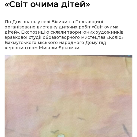
«Світ очима дітей»
До Дня знань у селі Білики на Полтавщині
організовано виставку дитячих робіт «Світ очима
а
дітей». Експозицію склали твори юних художників
зразкової студії образотворчого мистецтва «Колір»
Бахмутського міського народного Дому під
керівництвом Миколи Єрьомки.
газети
ійна політика
ійна місія
ти