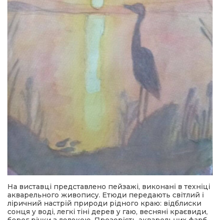
На виставці представлено пейзажі, виконані в техніці
акварельного живопису. Етюди передають світлий і
ліричний настрій природи рідного краю: відблиски
сонця у воді, легкі тіні дерев у гаю, весняні краєвиди,
берег річки з лелекою. Прозорість акварельних фарб