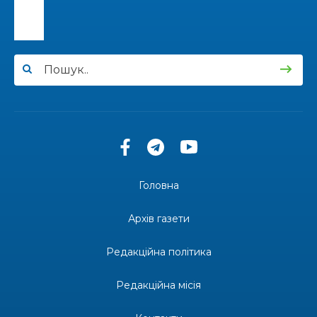
30 лип
13:33
Юні мешканці Бахмутської громади у Харкові
долучилися до проєкту «Радість у дитячих
30 лип
усмішках»
13:27
Інформація про фінансування матеріальної
допомоги мешканцям Бахмутської міської
30 лип
територіальної громади
14:37
«Дві музи» у Рівному: свято краси, мистецтва
та натхнення!
28 лип
Головна
14:31
Зустріч провідних спортсменів і тренерів
Донеччини
Архів газети
28 лип
Редакційна політика
14:23
Одна з найяскравіших постатей Бахмута –
Борис Сергійович Вальх, видатний лікар,
28 лип
епідеміолог, зоолог
Редакційна місія
13:19
Бахмутських медичних працівників привітали з