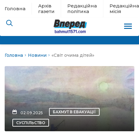
Архів
Редакційна
Редакційна
Головна
газети
політика
місія
Головна
Новини
«Світ очима дітей»
пам’яті
 в евакуації
льство
ні новини
БАХМУТ В ЕВАКУАЦІЇ
02.09.2025
цина
СУСПІЛЬСТВО