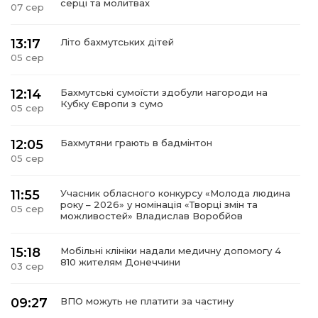
серці та молитвах
07 сер
13:17
Літо бахмутських дітей
05 сер
12:14
Бахмутські сумоїсти здобули нагороди на
Кубку Європи з сумо
05 сер
12:05
Бахмутяни грають в бадмінтон
05 сер
11:55
Учасник обласного конкурсу «Молода людина
року – 2026» у номінація «Творці змін та
05 сер
можливостей» Владислав Воробйов
15:18
Мобільні клініки надали медичну допомогу 4
810 жителям Донеччини
03 сер
09:27
ВПО можуть не платити за частину
комунальних послуг: про що йдеться
03 сер