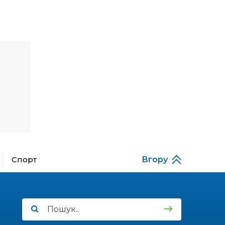
18:28
Пенсія 8400 грн і робота:
коли виплату допомоги
14 лип
для ВПО можуть
продовжити
18:24
В Україні створять
Координаційну раду з
14 лип
питань ВПО та
повернення українців із-
за кордону
18:15
Бахмутський код на
Гощанщині: коли традиції
14 лип
єднають громади
Спорт
Вгору
17:25
Маленькі бахмутяни у
Музеї роботів
10 лип
17:18
Морські мушлі в техніці
макраме
10 лип