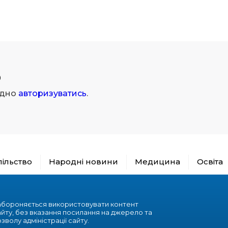
р
ідно
авторизуватись
.
пільство
Народні новини
Медицина
Освіта
абороняється використовувати контент
айту, без вказання посилання на джерело та
зволу адміністрації сайту.