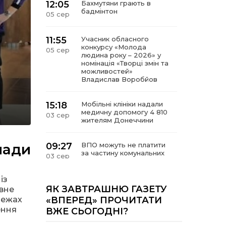
12:05
Бахмутяни грають в
бадмінтон
05 сер
11:55
Учасник обласного
конкурсу «Молода
05 сер
людина року – 2026» у
номінація «Творці змін та
можливостей»
Владислав Воробйов
15:18
Мобільні клініки надали
медичну допомогу 4 810
03 сер
жителям Донеччини
мади
09:27
ВПО можуть не платити
за частину комунальних
03 сер
послуг: про що йдеться
із
14:12
Досі ВПО? Юристка
ЯК ЗАВТРАШНЮ ГАЗЕТУ
ивне
розповіла, коли
01 сер
межах
«ВПЕРЕД» ПРОЧИТАТИ
переселенці втрачають
ення
ВЖЕ СЬОГОДНІ?
виплати та статус
внутрішньо переміщеної