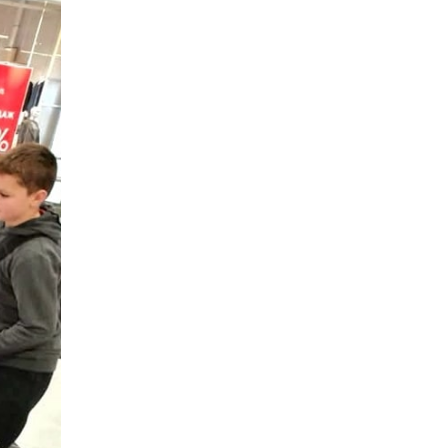
13:40
“Серпневі свята” – Клуб з
народознавства
30 лип
“Народний календар”
13:33
Юні мешканці
Бахмутської громади у
30 лип
Харкові долучилися до
проєкту «Радість у
дитячих усмішках»
13:27
Інформація про
фінансування
30 лип
матеріальної допомоги
мешканцям Бахмутської
міської територіальної
громади
14:37
«Дві музи» у Рівному:
свято краси, мистецтва
28 лип
та натхнення!
14:31
Зустріч провідних
спортсменів і тренерів
28 лип
Донеччини