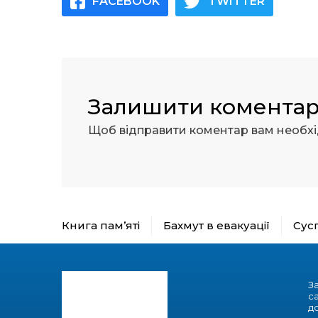
FACEBOOK
TWITTER
Залишити комента
Щоб відправити коментар вам необх
Книга пам’яті
Бахмут в евакуації
Сус
З
с
до