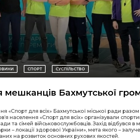
ОВИНИ
СПОРТ
СУСПІЛЬСТВО
я мешканців Бахмутської гро
ня «Спорт для всіх» Бахмутської міської ради разом 
’я населення «Спорт для всіх» організували спорт
ди та сімей військовослужбовців. Захід відбувся в 
арки – локації здорової України», мета якого – залуч
аних на розвиток основних рухових якостей.