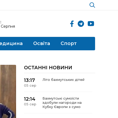
:
6 Серпня
едицина
Освіта
Спорт
ОСТАННІ НОВИНИ
13:17
Літо бахмутських дітей
05 сер
12:14
Бахмутські сумоїсти
здобули нагороди на
05 сер
Кубку Європи з сумо