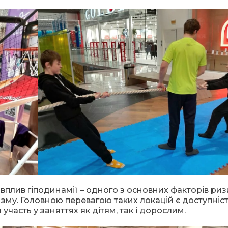
вплив гіподинамії – одного з основних факторів риз
изму. Головною перевагою таких локацій є доступніс
участь у заняттях як дітям, так і дорослим.