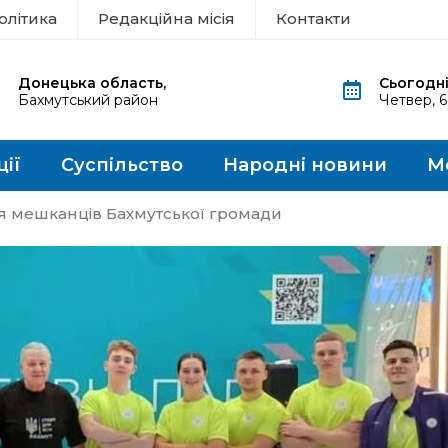
олітика
Редакційна місія
Контакти
Донецька область,
Сьогодні
Бахмутський район
Четвер, 
ції
Суспільство
Народні новини
М
я мешканців Бахмутської громади