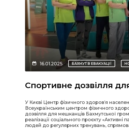
16.01.2025
БАХМУТ В ЕВАКУАЦІЇ
Н
Спортивне дозвілля дл
У Києві Центр фізичного здоров’я населен
Всеукраїнським центром фізичного здоров
дозвілля для мешканців Бахмутської грома
реалізації соціального проєкту «Активні п
людей до регулярних тренувань, спрямов