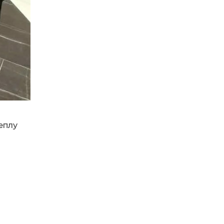
14:23
Одна з найяскравіших
постатей Бахмута –
28 лип
Борис Сергійович Вальх,
видатний лікар,
епідеміолог, зоолог
13:19
Бахмутських медичних
працівників привітали з
25 лип
професійним святом
13:10
Літо, враження, творчість
еплу
24 лип
14:38
Кабмін запровадив
персональне
23 лип
фінансування соцпослуг
для ВПО: кошти
надходитимуть на
спецрахунки
16:39
Іпотеку для ВПО