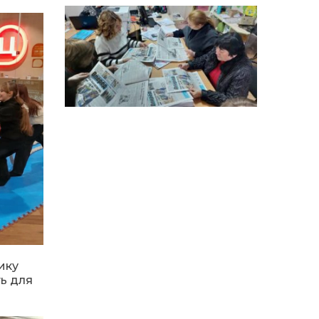
особи
14:04
Учасниця обласного
конкурсу «Молода
01 сер
людина року – 2026» у
номінації «Пульс життя»
Аліна Кулик
15:58
Літо в Жовтих Водах
31 лип
15:30
Бахмутяни відвідали
Музей науки
31 лип
Національного
університету
«Полтавська політехніка
імені Юрія Кондратюка»
15:24
Бахмутянка Ірина
ику
Денисенко бере участь у
31 лип
ть для
конкурсі «Молода
людина року – 2026»