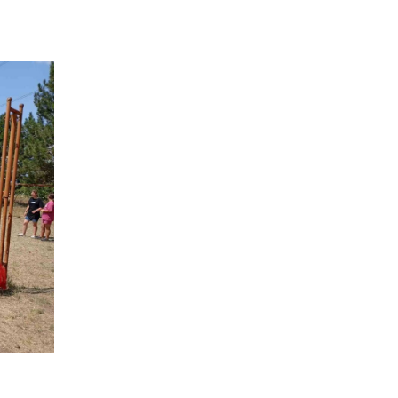
спростили, але з одним
22 лип
нюансом: деталі
оновленої “єОселі”
16:34
Перемога бахмутян на
фіналі Кубка України з
22 лип
легкоатлетичних метань
14:44
Бахмутяни грали в
парковий волейбол…
21 лип
13:17
Пишіть листи самому
собі, або як уникнути
21 лип
маніпуляцій без
конфліктів
12:41
Коли говорять гармати,
музи не мовчать
20 лип
12:16
Бахмутяни взяли участь у
фестивалі «Ількові
20 лип
забави»