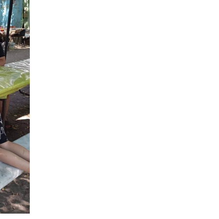
14:23
Одна з найяскравіших
постатей Бахмута –
28 лип
Борис Сергійович Вальх,
видатний лікар,
епідеміолог, зоолог
13:19
Бахмутських медичних
працівників привітали з
25 лип
професійним святом
13:10
Літо, враження, творчість
24 лип
14:38
Кабмін запровадив
персональне
23 лип
фінансування соцпослуг
для ВПО: кошти
надходитимуть на
спецрахунки
16:39
Іпотеку для ВПО