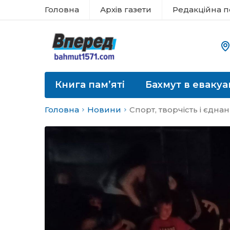
Головна
Архів газети
Редакційна п
Книга пам’яті
Бахмут в евакуа
Головна
Новини
Спорт, творчість і єдна