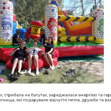
, стрибала на батутах, заряджалася енергією та га
огнища, які подарували відчуття тепла, дружби та вз