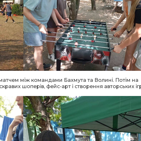
атчем між командами Бахмута та Волині. Потім на
скравих шоперів, фейс-арт і створення авторських іг