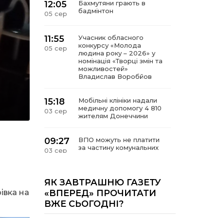
12:05
Бахмутяни грають в
бадмінтон
05 сер
11:55
Учасник обласного
конкурсу «Молода
05 сер
людина року – 2026» у
номінація «Творці змін та
можливостей»
Владислав Воробйов
15:18
Мобільні клініки надали
медичну допомогу 4 810
03 сер
жителям Донеччини
09:27
ВПО можуть не платити
за частину комунальних
03 сер
послуг: про що йдеться
14:12
Досі ВПО? Юристка
ЯК ЗАВТРАШНЮ ГАЗЕТУ
розповіла, коли
01 сер
івка на
«ВПЕРЕД» ПРОЧИТАТИ
переселенці втрачають
ВЖЕ СЬОГОДНІ?
виплати та статус
внутрішньо переміщеної