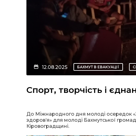
12.08.2025
БАХМУТ В ЕВАКУАЦІЇ
С
Спорт, творчість і єдна
До Міжнародного дня молоді осередок «З 
здоров’я» для молоді Бахмутської громади.
Кіровоградщині.