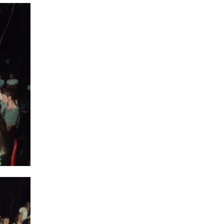
18:28
Пенсія 8400 грн і робота:
коли виплату допомоги
14 лип
для ВПО можуть
продовжити
18:24
В Україні створять
Координаційну раду з
14 лип
питань ВПО та
повернення українців із-
за кордону
18:15
Бахмутський код на
Гощанщині: коли традиції
14 лип
єднають громади
17:25
Маленькі бахмутяни у
Музеї роботів
10 лип
17:18
Морські мушлі в техніці
макраме
10 лип