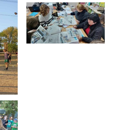
особи
14:04
Учасниця обласного
конкурсу «Молода
01 сер
людина року – 2026» у
номінації «Пульс життя»
Аліна Кулик
15:58
Літо в Жовтих Водах
31 лип
15:30
Бахмутяни відвідали
Музей науки
31 лип
Національного
університету
«Полтавська політехніка
імені Юрія Кондратюка»
15:24
Бахмутянка Ірина
Денисенко бере участь у
31 лип
конкурсі «Молода
людина року – 2026»