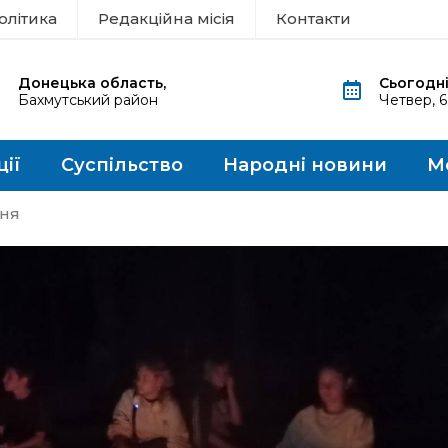
олітика
Редакційна місія
Контакти
Донецька область,
Сьогодні
Бахмутський район
Четвер, 
ції
Суспільство
Народні новини
М
ння