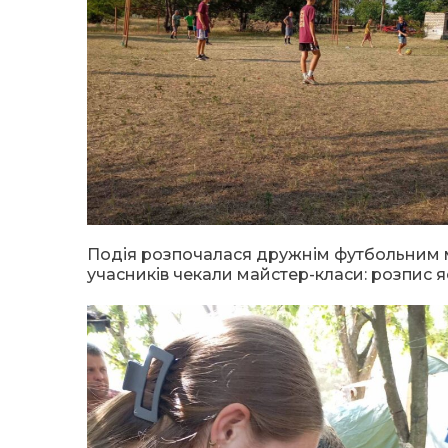
Подія розпочалася дружнім футбольним м
учасників чекали майстер-класи: розпис я