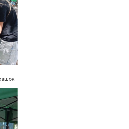
13:40
“Серпневі свята” – Клуб з
народознавства
30 лип
“Народний календар”
13:33
Юні мешканці
Бахмутської громади у
30 лип
Харкові долучилися до
проєкту «Радість у
дитячих усмішках»
13:27
Інформація про
фінансування
30 лип
матеріальної допомоги
мешканцям Бахмутської
міської територіальної
рашок.
громади
14:37
«Дві музи» у Рівному:
свято краси, мистецтва
28 лип
та натхнення!
14:31
Зустріч провідних
спортсменів і тренерів
28 лип
Донеччини