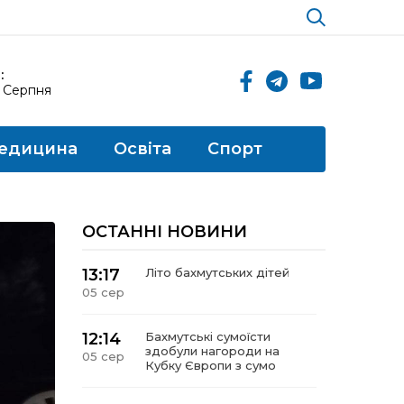
:
6 Серпня
едицина
Освіта
Спорт
ОСТАННІ НОВИНИ
13:17
Літо бахмутських дітей
05 сер
12:14
Бахмутські сумоїсти
здобули нагороди на
05 сер
Кубку Європи з сумо