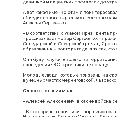
девушкой и пацанских посиделок до утра
А вот какая именно, этим я поинтересова
объединенного городского военного ком
Алексея Сергеенко.
– В соответствии с Указом Президента пр
– рассказывает майор Сергеенко, – прож
Соледарской и Северской громад. Срок 
образования, – полтора года, для тех, кто 
Они будут служить только на территории, 
проведения ООС срочники не попадут.
Молодые люди, которые призваны на сро
в учебных частях Черниговской, Львовско
Одного желания мало
– Алексей Алексеевич, в какие войска 
– В этот призыв срочники направляются 
Национальную Гвардию Украины, Государ