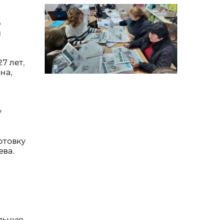
особи
о
14:04
Учасниця обласного
конкурсу «Молода
я
01 сер
людина року – 2026» у
номінації «Пульс життя»
Аліна Кулик
7 лет,
на,
15:58
Літо в Жовтих Водах
31 лип
у
15:30
Бахмутяни відвідали
Музей науки
31 лип
Національного
університету
отовку
«Полтавська політехніка
ева.
імені Юрія Кондратюка»
15:24
Бахмутянка Ірина
Денисенко бере участь у
31 лип
конкурсі «Молода
людина року – 2026»
льную