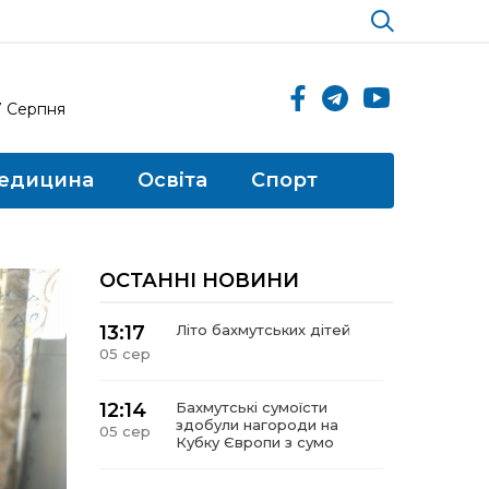
7 Серпня
едицина
Освіта
Спорт
ОСТАННІ НОВИНИ
13:17
Літо бахмутських дітей
05 сер
12:14
Бахмутські сумоїсти
здобули нагороди на
05 сер
Кубку Європи з сумо