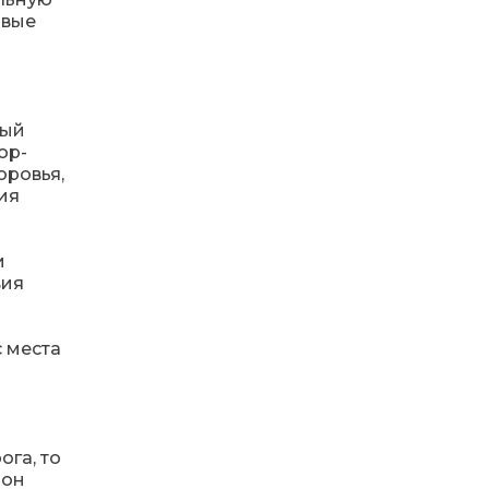
13:40
“Серпневі свята” – Клуб з
овые
народознавства
30 лип
“Народний календар”
13:33
Юні мешканці
Бахмутської громади у
30 лип
ный
Харкові долучилися до
ор-
проєкту «Радість у
дитячих усмішках»
оровья,
ия
13:27
Інформація про
фінансування
30 лип
матеріальної допомоги
и
мешканцям Бахмутської
вия
міської територіальної
громади
с места
14:37
«Дві музи» у Рівному:
свято краси, мистецтва
28 лип
та натхнення!
14:31
Зустріч провідних
ога, то
спортсменів і тренерів
28 лип
 он
Донеччини