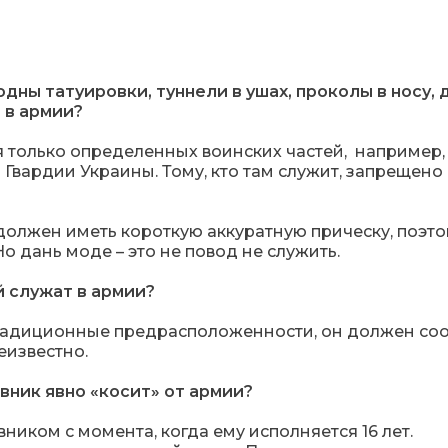
ны татуировки, туннели в ушах, проколы в носу, 
 в армии?
я только определенных воинских частей, например,
Гвардии Украины. Тому, кто там служит, запрещено
должен иметь короткую аккуратную прическу, поэто
о дань моде – это не повод не служить.
 служат в армии?
етрадиционные предрасположенности, он должен со
еизвестно.
ывник явно «косит» от армии?
ником с момента, когда ему исполняется 16 лет.