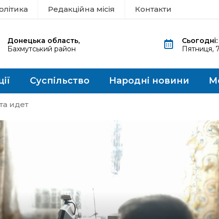
олітика
Редакційна місія
Контакти
Донецька область,
Сьогодні:
Бахмутський район
Пятниця, 
ції
Суспільство
Народні новини
М
та идет