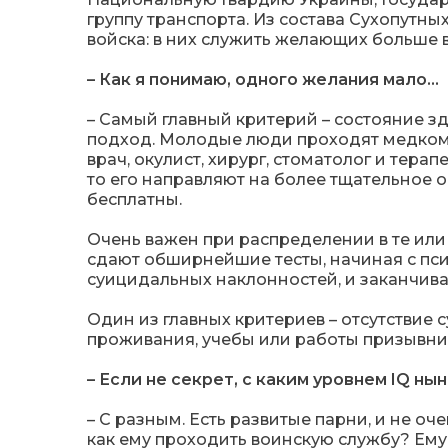
группу транспорта. Из состава Сухопутн
войска: в них служить желающих больше в
– Как я понимаю, одного желания мало…
– Самый главный критерий – состояние з
подход. Молодые люди проходят медкомис
врач, окулист, хирург, стоматолог и тера
то его направляют на более тщательное
бесплатны.
Очень важен при распределении в те или
сдают обширнейшие тесты, начиная с пси
суицидальных наклонностей, и заканчива
Один из главных критериев – отсутствие 
проживания, учебы или работы призывни
– Если не секрет, с каким уровнем
IQ ны
– С разным. Есть развитые парни, и не оч
как ему проходить воинскую службу? Ему