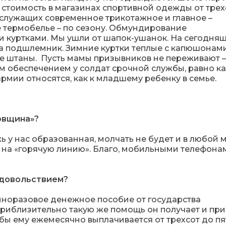
 стоимость в магазинах спортивной одежды от трех
нослужащих современное трикотажное и главное –
термобелье – по сезону. Обмундирование
и куртками. Мы ушли от шапок-ушанок. На сегодня
а подшлемник. Зимние куртки теплые с капюшонами
е штаны. Пусть мамы призывников не переживают –
м обеспечением у солдат срочной службы, равно как
 армии относятся, как к младшему ребенку в семье.
довщина»?
жь у нас образованная, молчать не будет и в любой
 на «горячую линию». Благо, мобильными телефона
 довольствием?
иноразовое денежное пособие от государства
Приблизительно такую же помощь он получает и при
ы ему ежемесячно выплачивается от трехсот до пя