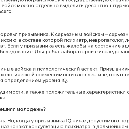
ых войск можно отдельно выделить десантно-штурм
сего.
доровья призывника. К серьезным войскам – серьез
сию, в составе которой психиатр, невропатолог, л
певт. Если у призывника есть жалобы на состояние зд
 обследование. Для ребят лабораторные исследован
 иные войска и психологический аспект. Призывник
хологической совместимости в коллективе, отсутст
я определением уровня IQ.
судимости, а также положительные характеристики 
ка.
нешняя молодежь?
ень. Но, когда у призывника IQ ниже допустимого пор
 назначают консультацию психиатра, в дальнейшем