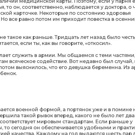
ичии медицинской карты. Поэтому, если у парня е
, то он, соответственно, наблюдается у доктора, о 
ской карточке. Некоторые по состоянию здоровья
 Но все равно потом им приходит повестка в осенни
не такое как раньше. Тридцать лет назад было чест
ается, если ты, как вы говорите, «откосил».
лает служить в армии. Мы общаемся с теми частями,
ам всяческое содействие. Вот недавно был случай, 
 потом выяснилось, что его девушка беременна. Из 
ебенок.
тся военной формой, а портянок уже и в помине н
ершила такой рывок вперед, какого не было лет два
оответствует мировым стандартам. Если раньше у
ы, то сегодня он обеспечивается удобными и прак
тией качества. Каждому на год выдаются шесть пар 