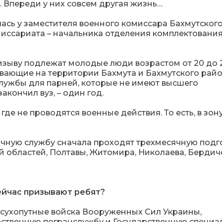
. Впереди у них совсем другая жизнь…
лась у заместителя военного комиссара Бахмутског
иссариата – начальника отделения комплектовани
изыву подлежат молодые люди возрастом от 20 до 2
ивающие на территории Бахмута и Бахмутского райо
службы для парней, которые не имеют высшего
закончил вуз, – один год.
где не проводятся военные действия. То есть, в зон
чную службу сначала проходят трехмесячную подг
й областей, Полтавы, Житомира, Николаева, Бердич
сейчас призывают ребят?
в сухопутные войска Вооруженных Сил Украины,
ственную погранслужбу и Государственную специа