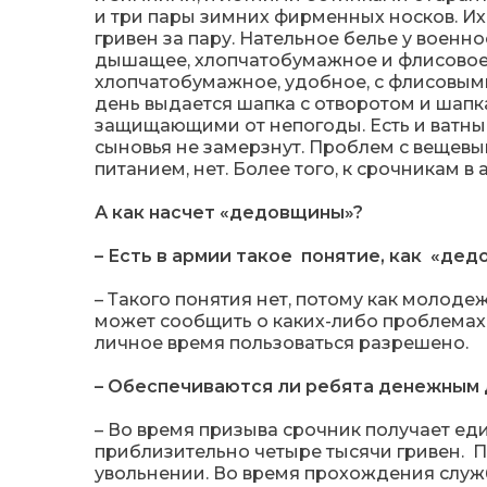
и три пары зимних фирменных носков. Их
гривен за пару. Нательное белье у воен
дышащее, хлопчатобумажное и флисовое 
хлопчатобумажное, удобное, с флисовым
день выдается шапка с отворотом и шапк
защищающими от непогоды. Есть и ватны
сыновья не замерзнут. Проблем с вещевы
питанием, нет. Более того, к срочникам в
А как насчет «дедовщины»?
– Есть в армии такое понятие, как «де
– Такого понятия нет, потому как молоде
может сообщить о каких-либо проблемах
личное время пользоваться разрешено.
– Обеспечиваются ли ребята денежным
– Во время призыва срочник получает ед
приблизительно четыре тысячи гривен. 
увольнении. Во время прохождения служб