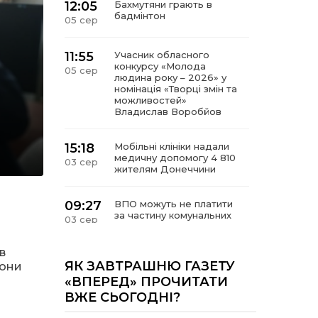
12:05
Бахмутяни грають в
бадмінтон
05 сер
11:55
Учасник обласного
конкурсу «Молода
05 сер
людина року – 2026» у
номінація «Творці змін та
можливостей»
Владислав Воробйов
15:18
Мобільні клініки надали
медичну допомогу 4 810
03 сер
жителям Донеччини
09:27
ВПО можуть не платити
за частину комунальних
03 сер
послуг: про що йдеться
в
14:12
Досі ВПО? Юристка
ЯК ЗАВТРАШНЮ ГАЗЕТУ
 они
розповіла, коли
01 сер
«ВПЕРЕД» ПРОЧИТАТИ
переселенці втрачають
ВЖЕ СЬОГОДНІ?
виплати та статус
внутрішньо переміщеної