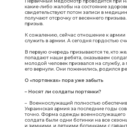
Первичный медосмотр проводится при нал
какие-либо жалобы на состояние здоровья
свидетельствуют потом записи в медицин
получают отсрочку от весеннего призыва.
призыв.
К сожалению, сейчас отношение к армии 
служить в армии. А сегодня гордостью счит
В первую очередь призываются те, кто же
попадают наши ребята, оказываем солдат
молодой человек призвался на службу, а
его вернули. Они поженились, родился р
О «портянках» пора уже забыть
– Носят ли солдаты портянки?
– Военнослужащий полностью обеспечивае
Украинская армия за последние годы сов
точно. Форма одежды военнослужащего с
солдата были одни ботинки на все сезон
и зимними, и летними ботинками с гаран