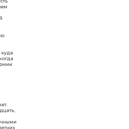
сть
спростили, але з одним
22 лип
чем
нюансом: деталі
оновленої “єОселі”
й
16:34
Перемога бахмутян на
фіналі Кубка України з
22 лип
ью
легкоатлетичних метань
14:44
Бахмутяни грали в
 куда
парковий волейбол…
21 лип
когда
армии
13:17
Пишіть листи самому
собі, або як уникнути
21 лип
маніпуляцій без
конфліктів
12:41
Коли говорять гармати,
музи не мовчать
ет.
20 лип
дцать,
12:16
Бахмутяни взяли участь у
тичными
фестивалі «Ількові
20 лип
летних
забави»