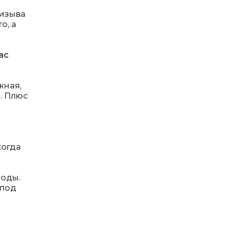
ризыва
18:28
Пенсія 8400 грн і робота:
о, а
коли виплату допомоги
14 лип
для ВПО можуть
продовжити
ас
18:24
В Україні створять
Координаційну раду з
14 лип
жная,
питань ВПО та
повернення українців із-
. Плюс
за кордону
18:15
Бахмутський код на
Гощанщині: коли традиції
14 лип
єднають громади
когда
17:25
Маленькі бахмутяни у
боды.
Музеї роботів
10 лип
 под
17:18
Морські мушлі в техніці
макраме
10 лип