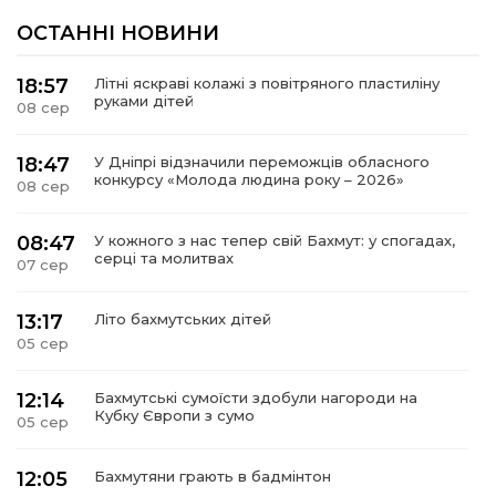
ОСТАННІ НОВИНИ
18:57
Літні яскраві колажі з повітряного пластиліну
руками дітей
08 сер
18:47
У Дніпрі відзначили переможців обласного
конкурсу «Молода людина року – 2026»
08 сер
08:47
У кожного з нас тепер свій Бахмут: у спогадах,
серці та молитвах
07 сер
13:17
Літо бахмутських дітей
05 сер
12:14
Бахмутські сумоїсти здобули нагороди на
Кубку Європи з сумо
05 сер
12:05
Бахмутяни грають в бадмінтон