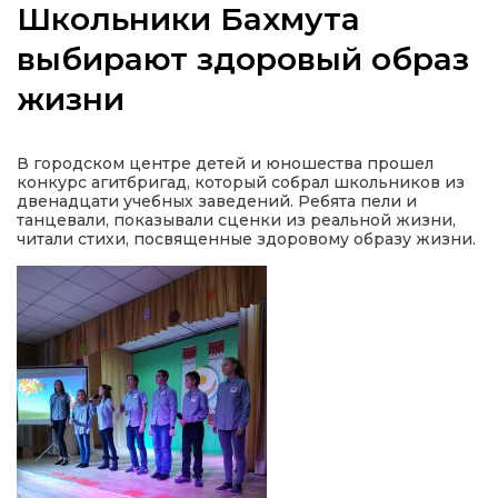
Школьники Бахмута
выбирают здоровый образ
жизни
а
В городском центре детей и юношества прошел
газети
конкурс агитбригад, который собрал школьников из
двенадцати учебных заведений. Ребята пели и
танцевали, показывали сценки из реальной жизни,
ійна політика
читали стихи, посвященные здоровому образу жизни.
ійна місія
ти