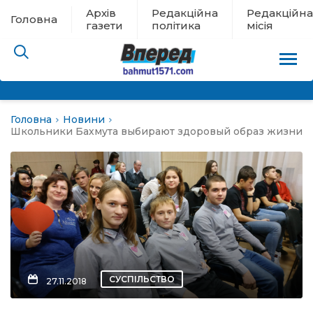
Архів
Редакційна
Редакційна
Головна
газети
політика
місія
Головна
Новини
пам’яті
Школьники Бахмута выбирают здоровый образ жизни
 в евакуації
льство
ні новини
цина
СУСПІЛЬСТВО
27.11.2018