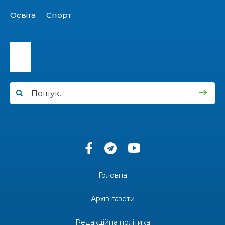
31 лип
Освіта
Спорт
15:30
Бахмутяни відвідали Музей науки
Національного університету «Полтавська
31 лип
політехніка імені Юрія Кондратюка»
15:24
Бахмутянка Ірина Денисенко бере участь у
конкурсі «Молода людина року – 2026»
31 лип
13:40
“Серпневі свята” – Клуб з народознавства
“Народний календар”
30 лип
13:33
Юні мешканці Бахмутської громади у Харкові
долучилися до проєкту «Радість у дитячих
30 лип
усмішках»
Головна
13:27
Інформація про фінансування матеріальної
допомоги мешканцям Бахмутської міської
30 лип
Архів газети
територіальної громади
Редакційна політика
«Дві музи» у Рівному: свято краси, мистецтва