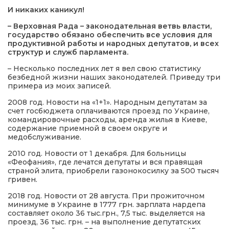
И никаких
каникул!
– Верховная Рада – законодательная ветвь власти,
государство обязано обеспечить все условия для
продуктивной работы и народных депутатов, и всех
структур и служб парламента.
– Несколько последних лет я вел свою статистику
безбедной жизни наших законодателей. Приведу три
примера из моих записей.
2008 год. Новости на «1+1». Народным депутатам за
счет госбюджета оплачиваются проезд по Украине,
командировочные расходы, аренда жилья в Киеве,
содержание приемной в своем округе и
медобслуживание.
2010 год. Новости от 1 декабря. Для больницы
«Феофания», где лечатся депутаты и вся правящая
страной элита, приобрели газонокосилку за 500 тысяч
гривен.
2018 год. Новости от 28 августа. При прожиточном
минимуме в Украине в 1777 грн. зарплата нардепа
составляет около 36 тыс.грн., 7,5 тыс. выделяется на
проезд, 36 тыс. грн. – на выполнение депутатских