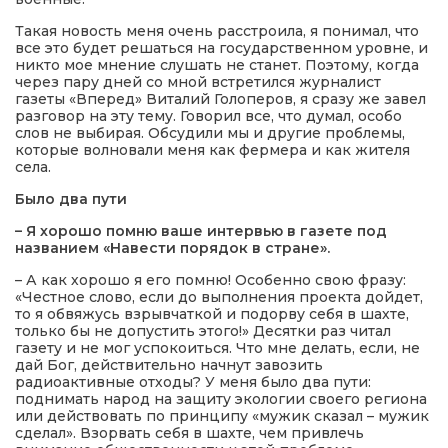
Такая новость меня очень расстроила, я понимал, что
все это будет решаться на государственном уровне, и
никто мое мнение слушать не станет. Поэтому, когда
через пару дней со мной встретился журналист
газеты «Вперед» Виталий Голоперов, я сразу же завел
разговор на эту тему. Говорил все, что думал, особо
слов не выбирая. Обсудили мы и другие проблемы,
которые волновали меня как фермера и как жителя
села.
Было два пути
– Я хорошо помню ваше интервью в газете под
названием «Навести порядок в стране».
– А как хорошо я его помню! Особенно свою фразу:
«Честное слово, если до выполнения проекта дойдет,
то я обвяжусь взрывчаткой и подорву себя в шахте,
только бы не допустить этого!» Десятки раз читал
газету и не мог успокоиться. Что мне делать, если, не
дай Бог, действительно начнут завозить
радиоактивные отходы? У меня было два пути:
поднимать народ на защиту экологии своего региона
или действовать по принципу «мужик сказал – мужик
сделал». Взорвать себя в шахте, чем привлечь