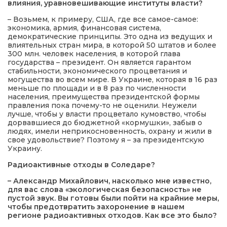
влияния, уравновешивающие институты власти?
– Возьмем, к примеру, США, где все самое-самое:
экономика, армия, финансовая система,
демократические принципы. Это одна из ведущих и
влиятельных стран мира, в которой 50 штатов и более
300 млн. человек населения, в которой глава
государства – президент. Он является гарантом
стабильности, экономического процветания и
могущества во всем мире. В Украине, которая в 16 раз
меньше по площади и в 8 раз по численности
населения, преимущества президентской формы
правления пока почему-то не оценили. Неужели
лучше, чтобы у власти процветало кумовство, чтобы
дорвавшиеся до бюджетной «кормушки», забыв о
людях, имели неприкосновенность, охрану и жили в
свое удовольствие? Поэтому я – за президентскую
Украину.
Радиоактивные отходы
в Соледаре?
– Александр Михайлович, насколько мне известно,
для вас слова «экологическая безопасность» не
пустой звук. Вы готовы были пойти на крайние меры,
чтобы предотвратить захоронение в нашем
регионе радиоактивных отходов. Как все это было?