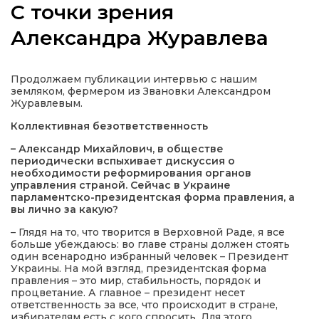
С точки зрения
Александра Журавлева
а
Продолжаем публикации интервью с нашим
земляком, фермером из Звановки Александром
Журавлевым.
газети
Коллективная безответственность
– Александр Михайлович, в обществе
ійна політика
периодически вспыхивает дискуссия о
необходимости реформирования органов
управления страной. Сейчас в Украине
ійна місія
парламентско-президентская форма правления, а
вы лично за какую?
ти
– Глядя на то, что творится в Верховной Раде, я все
больше убеждаюсь: во главе страны должен стоять
один всенародно избранный человек – Президент
Украины. На мой взгляд, президентская форма
правления – это мир, стабильность, порядок и
процветание. А главное – президент несет
ответственность за все, что происходит в стране,
избирателям есть с кого спросить. Для этого