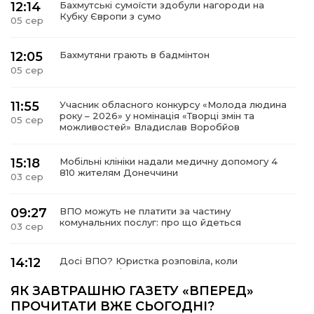
12:14
Бахмутські сумоїсти здобули нагороди на
Кубку Європи з сумо
05 сер
12:05
Бахмутяни грають в бадмінтон
05 сер
11:55
Учасник обласного конкурсу «Молода людина
року – 2026» у номінація «Творці змін та
05 сер
можливостей» Владислав Воробйов
15:18
Мобільні клініки надали медичну допомогу 4
810 жителям Донеччини
03 сер
09:27
ВПО можуть не платити за частину
комунальних послуг: про що йдеться
03 сер
14:12
Досі ВПО? Юристка розповіла, коли
переселенці втрачають виплати та статус
01 сер
внутрішньо переміщеної особи
ЯК ЗАВТРАШНЮ ГАЗЕТУ «ВПЕРЕД»
ПРОЧИТАТИ ВЖЕ СЬОГОДНІ?