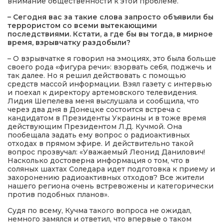
внимание общественности к этой проблеме.
– Сегодня вас за такие слова запросто объявили бы
террористом со всеми вытекающими
последствиями. Кстати, а где бы вы тогда, в мирное
время, взрывчатку раздобыли?
– О взрывчатке я говорил на эмоциях, это была больше
своего рода «фигура речи»: взорвать себя, поджечь и
так далее. Но я решил действовать с помощью
средств массой информации. Взял газету с интервью
и поехал к директору артемовского телевидения.
Лидия Шепелева меня выслушала и сообщила, что
через два дня в Донецке состоится встреча с
кандидатом в Президенты Украины и в тоже время
действующим Президентом Л.Д. Кучмой. Она
пообещала задать ему вопрос о радиоактивных
отходах в прямом эфире. И действительно такой
вопрос прозвучал: «Уважаемый Леонид Данилович!
Насколько достоверна информация о том, что в
соляных шахтах Соледара идет подготовка к приему и
захоронению радиоактивных отходов? Все жители
нашего региона очень встревожены и категорически
против подобных планов».
Судя по всему, Кучма такого вопроса не ожидал,
немного замялся и ответил, что впервые о таком