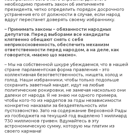
необходимо принять закон об импичменте
президента, четко определить порядок досрочного
устранения его от должности в случае, если народ
вдруг перестанет доверять своему избраннику.
– Принимать законы – обязанности народных
депутатов. Перед выборами все кандидаты
клятвенно обещают снять с себя
неприкосновенность, обеспечить механизм
ответственности перед народом, а на деле, как
говорится, «маємо що маємо».
– Мы на собственной шкуре убеждаемся, что в нашей
стране парламентская форма правления – это
коллективная безответственность, нищета, холод и
голод. Наши избранники, чтобы только подольше
сохранить заветный мандат, идут на любые
политические рокировки, не замечая насколько они
далеки от народа. Я не знаю ни одного примера,
чтобы кого-то из нардепов за годы независимости
конкретно наказали за бездеятельность или
пустозвонство. Зато на содержание Верховной Рады
из госбюджета на текущий год выделено 1 миллиард
730 миллионов гривен. Вдумайтесь в эту
астрономическую сумму, которую мы платим из
своего кармана!