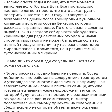
– Только спустя годы я понял, что в тот момент я
выполнял волю Господа Бога. Все происходило
настолько легко и просто, что в это даже трудно
поверить. Было это в 1999 году. 20 августа я
возвращался домой после тренировки футбольной
команды и встретил соседа Виктора, который
рассказал страшные вещи. По его словам, в соляных
выработках в Соледаре собираются оборудовать
хранилище для радиоактивных отходов. Я начал
спорить, мол, такого не может быть, ведь соль это
ценный продукт питания и у нас расположены ее
мировые запасы. Кроме того, наш регион самый
густонаселенный в Украине.
– Мало ли что сосед где-то услышал. Вот так и
рождаются слухи.
– Этому рассказу трудно было не поверить. Сосед
действительно работал на солеруднике трактористом
и утверждал, что многое видел лично. Например, как
завозят бетонные блоки и плиты из свинца, что уже
готова специальная железнодорожная ветка, по
которой будут доставлять емкости с радиоактивными
отходами. Я все равно сомневался, и Виктор
посоветовал мне самому приехать на солерудник и
убедиться, что некоторые объекты даже охраняют
военные.