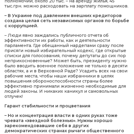
полномочий, около 20 тыс. – на аренду жилья, 45
тыс.грн. можно расходовать на зарплату помощников.
– В Украине под давлением внешних кредиторов
создана целая сеть независимых органов по борьбе
с коррупцией.
– Люди явно заждались публичного отчета об
эффективности их работы, как и деятельности
парламента. Где обещанный нардепами сразу после
присяги новый избирательный кодекс, где открытые
списки для голосования, почему депутаты до сих пор
неприкосновенные? Может быть, президенту нужно
было вводить военное положение не только в десяти
областях, а и в Верховной Раде? Усадить всех на свои
рабочие места, чтобы наши избранники в целях
повышения обороноспособности страны более
эффективно принимали жизненно необходимые для
людей законы. И никаких каникул и самовольных
отлучек!
Гарант
стабильности
и процветания
– Но и концентрация власти в одних руках тоже
чревата «звездной болезнью». Нужны хорошо
зарекомендовавшие себя в других
демократических странах рычаги общественного