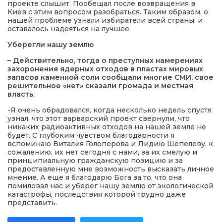
проекте слышит. Пообещал после возвращения в
Киев с этим вопросом разобраться. Таким образом, о
нашей проблеме узнали избиратели всей страны, и
оставалось надеяться на лучшее.
Уберегли
нашу землю
– Действительно, тогда о преступных намерениях
захоронения ядерных отходов в пластах мировых
запасов каменной соли сообщали многие СМИ, свое
решительное «нет» сказали громада и местная
власть.
-Я очень обрадовался, когда несколько недель спустя
узнал, что этот варварский проект свернули, что
никаких радиоактивных отходов на нашей земле не
будет. С глубоким чувством благодарности я
вспоминаю Виталия Голоперова и Лидию Шепелеву, к
сожалению, их нет сегодня с нами, за их смелую и
принципиальную гражданскую позицию и за
предоставленную мне возможность высказать личное
мнение. А еще я благодарю Бога за то, что она
помиловал нас и уберег нашу землю от экологической
катастрофы, последствия которой трудно даже
представить.