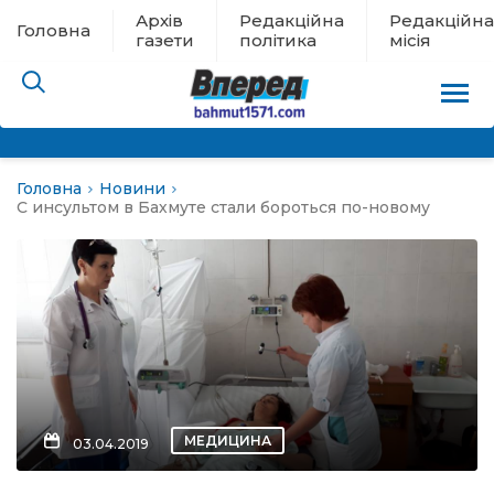
Архів
Редакційна
Редакційна
Головна
газети
політика
місія
Головна
Новини
пам’яті
С инсультом в Бахмуте стали бороться по-новому
 в евакуації
льство
ні новини
цина
МЕДИЦИНА
03.04.2019