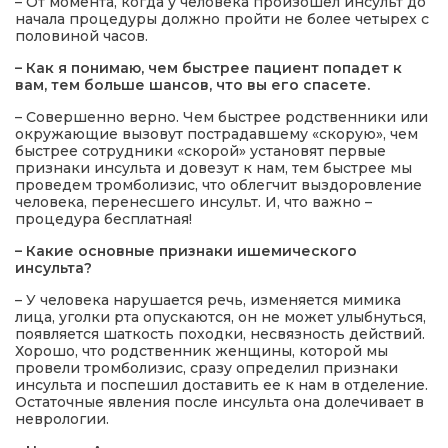
– От момента, когда у человека произошел инсульт до
начала процедуры должно пройти не более четырех с
половиной часов.
– Как я понимаю, чем быстрее пациент попадет к
вам, тем больше шансов, что вы его спасете.
– Совершенно верно. Чем быстрее родственники или
окружающие вызовут пострадавшему «скорую», чем
быстрее сотрудники «скорой» установят первые
признаки инсульта и довезут к нам, тем быстрее мы
проведем тромболизис, что облегчит выздоровление
человека, перенесшего инсульт. И, что важно –
процедура бесплатная!
– Какие основные признаки ишемического
инсульта?
– У человека нарушается речь, изменяется мимика
лица, уголки рта опускаются, он не может улыбнуться,
появляется шаткость походки, несвязность действий.
Хорошо, что родственник женщины, которой мы
провели тромболизис, сразу определил признаки
инсульта и поспешил доставить ее к нам в отделение.
Остаточные явления после инсульта она долечивает в
неврологии.