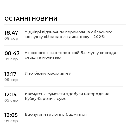
ОСТАННІ НОВИНИ
18:47
У Дніпрі відзначили переможців обласного
конкурсу «Молода людина року – 2026»
08 сер
08:47
У кожного з нас тепер свій Бахмут: у спогадах,
серці та молитвах
07 сер
13:17
Літо бахмутських дітей
05 сер
12:14
Бахмутські сумоїсти здобули нагороди на
Кубку Європи з сумо
05 сер
12:05
Бахмутяни грають в бадмінтон
05 сер