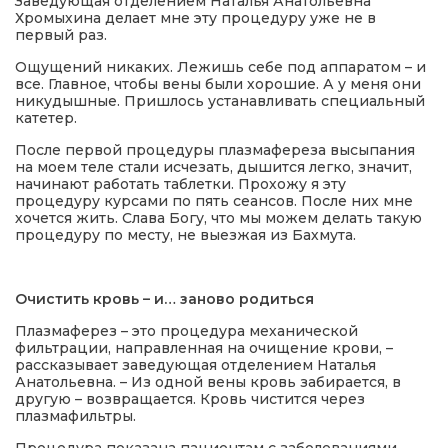
Заведующая отделением Наталья Анатольевна
Хромыхина делает мне эту процедуру уже не в
первый раз.
Ощущений никаких. Лежишь себе под аппаратом – и
все. Главное, чтобы вены были хорошие. А у меня они
никудышные. Пришлось устанавливать специальный
катетер.
После первой процедуры плазмафереза высыпания
на моем теле стали исчезать, дышится легко, значит,
начинают работать таблетки. Прохожу я эту
процедуру курсами по пять сеансов. После них мне
хочется жить. Слава Богу, что мы можем делать такую
процедуру по месту, не выезжая из Бахмута.
Очистить кровь – и… заново родиться
Плазмаферез – это процедура механической
фильтрации, направленная на очищение крови, –
рассказывает заведующая отделением Наталья
Анатольевна. – Из одной вены кровь забирается, в
другую – возвращается. Кровь чистится через
плазмафильтры.