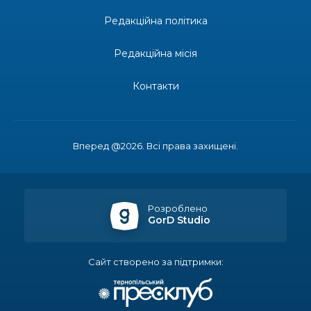
Редакційна політика
14:31
Зустріч провідних спортсменів і тренерів
Донеччини
28 лип
Редакційна місія
14:23
Одна з найяскравіших постатей Бахмута –
Борис Сергійович Вальх, видатний лікар,
Контакти
28 лип
епідеміолог, зоолог
13:19
Бахмутських медичних працівників привітали з
професійним святом
25 лип
Вперед @2026. Всі права захищені.
13:10
Літо, враження, творчість
24 лип
Розроблено
GorD Studio
14:38
Кабмін запровадив персональне фінансування
соцпослуг для ВПО: кошти надходитимуть на
23 лип
спецрахунки
Сайт створено за підтримки:
16:39
Іпотеку для ВПО спростили, але з одним
нюансом: деталі оновленої “єОселі”
22 лип