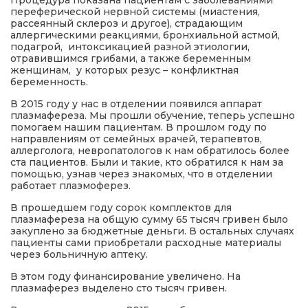
Процедура показана пациентам с заболеваниями
переферической нервной системы (миастения,
рассеянный склероз и другое), страдающим
аллергическими реакциями, бронхиальной астмой,
подагрой, интоксикацией разной этиологии,
отравившимся грибами, а также беременным
женщинам, у которых резус – конфликтная
беременность.
В 2015 году у нас в отделении появился аппарат
плазмафереза. Мы прошли обучение, теперь успешно
помогаем нашим пациентам. В прошлом году по
направлениям от семейных врачей, терапевтов,
аллерголога, невропатологов к нам обратилось более
ста пациентов. Были и такие, кто обратился к нам за
помощью, узнав через знакомых, что в отделении
работает плазмоферез.
В прошедшем году сорок комплектов для
плазмафереза на общую сумму 65 тысяч гривен было
закуплено за бюджетные деньги. В остальных случаях
пациенты сами приобретали расходные материалы
через больничную аптеку.
В этом году финансирование увеличено. На
плазмаферез выделено сто тысяч гривен.