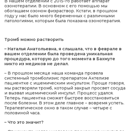
В нашем отделении с 2015-го работает аппарат
озонотерапии. В основном с его помощью мы
обогащаем озоном физраствор. Кстати, в прошлом
году у нас было много беременных с различными
патологиями, которым была показана озонотерапия.
Тромб можно растворить
– Наталья Анатольевна, я слышала, что в феврале в
вашем отделении была проведена уникальная
процедура, которую до того момента в Бахмуте
никто из медиков не делал.
– В прошлом месяце наша команда провела
системный тромболизис препаратом Актелизе
пациентке с ишемическим инсультом. Проще говоря,
мы растворяли тромб, который закрыл просвет сосуда
и вызвал ишемический инсульт. Процесс удался.
Теперь пациентка сможет быстрее восстановиться
после болезни. В этом деле главное – вовремя успеть.
Терапевтическое окно в таком случае – четыре с
половиной часа.
– Что это значит?