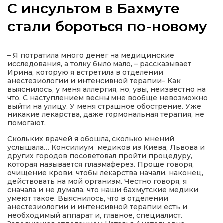
С инсультом в Бахмуте
стали бороться по-новому
а
– Я потратила много денег на медицинские
исследования, а толку было мало, – рассказывает
Ирина, которую я встретила в отделении
газети
анестезиологии и интенсивной терапии– Как
выяснилось, у меня аллергия, но, увы, неизвестно на
что. С наступлением весны мне вообще невозможно
ійна політика
выйти на улицу. У меня страшное обострение. Уже
никакие лекарства, даже гормональная терапия, не
помогают.
ійна місія
Скольких врачей я обошла, сколько мнений
услышала… Консилиум медиков из Киева, Львова и
других городов посоветовал пройти процедуру,
ти
которая называется плазмаферез. Проще говоря,
очищение крови, чтобы лекарства начали, наконец,
действовать на мой организм. Честно говоря, я
сначала и не думала, что наши бахмутские медики
умеют такое. Выяснилось, что в отделении
анестезиологии и интенсивной терапии есть и
необходимый аппарат и, главное, специалист.