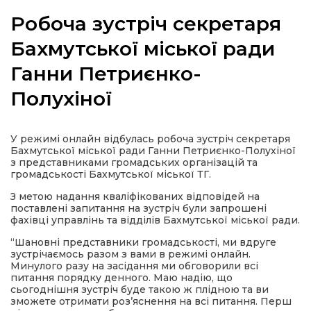
Робоча зустріч секретаря
Бахмутської міської ради
Ганни Петриєнко-
а
Полухіної
газети
У режимі онлайн відбулась робоча зустріч секретаря
ійна політика
Бахмутської міської ради Ганни Петриєнко-Полухіної
з представниками громадських організацій та
громадськості Бахмутської міської ТГ.
ійна місія
З метою надання кваліфікованих відповідей на
поставлені запитання на зустріч були запрошені
ти
фахівці управлінь та відділів Бахмутської міської ради.
“Шановні представники громадськості, ми вдруге
зустрічаємось разом з вами в режимі онлайн.
Минулого разу на засідання ми обговорили всі
питання
порядку денного. Маю надію, що
сьогоднішня зустріч буде такою ж плідною та ви
зможете отримати роз’яснення на всі питання. Перш