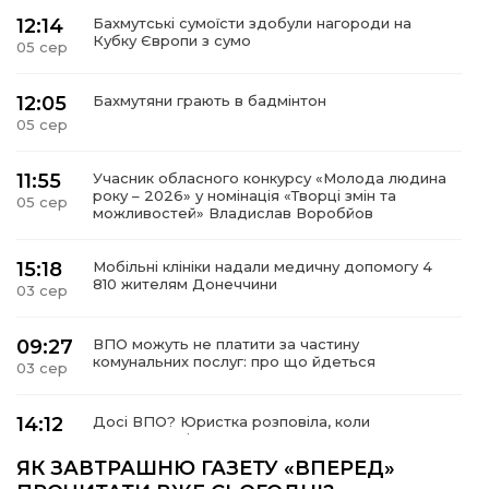
12:14
Бахмутські сумоїсти здобули нагороди на
Кубку Європи з сумо
05 сер
12:05
Бахмутяни грають в бадмінтон
05 сер
11:55
Учасник обласного конкурсу «Молода людина
року – 2026» у номінація «Творці змін та
05 сер
можливостей» Владислав Воробйов
15:18
Мобільні клініки надали медичну допомогу 4
810 жителям Донеччини
03 сер
09:27
ВПО можуть не платити за частину
комунальних послуг: про що йдеться
03 сер
14:12
Досі ВПО? Юристка розповіла, коли
переселенці втрачають виплати та статус
01 сер
внутрішньо переміщеної особи
ЯК ЗАВТРАШНЮ ГАЗЕТУ «ВПЕРЕД»