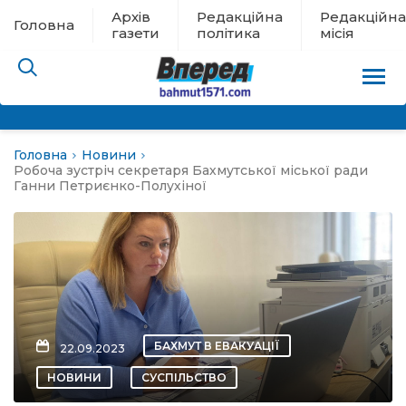
Архів
Редакційна
Редакційна
Головна
газети
політика
місія
Головна
Новини
пам’яті
Робоча зустріч секретаря Бахмутської міської ради
Ганни Петриєнко-Полухіної
 в евакуації
льство
ні новини
БАХМУТ В ЕВАКУАЦІЇ
22.09.2023
цина
НОВИНИ
СУСПІЛЬСТВО