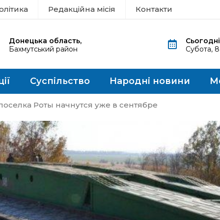
олітика
Редакційна місія
Контакти
Донецька область,
Сьогодні
Бахмутський район
Субота, 
ції
Суспільство
Народні новини
М
 поселка Роты начнутся уже в сентябре