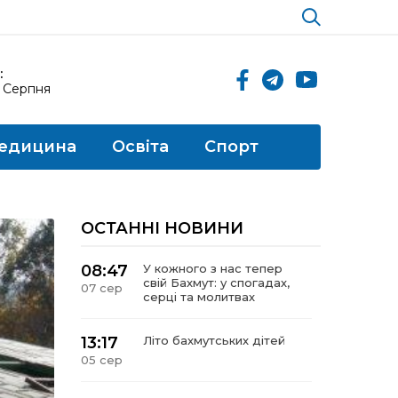
:
8 Серпня
едицина
Освіта
Спорт
ОСТАННІ НОВИНИ
08:47
У кожного з нас тепер
свій Бахмут: у спогадах,
07 сер
серці та молитвах
13:17
Літо бахмутських дітей
05 сер