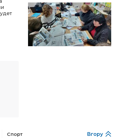
14:12
Досі ВПО? Юристка
а
розповіла, коли
ии
01 сер
переселенці втрачають
будет
виплати та статус
внутрішньо переміщеної
особи
14:04
Учасниця обласного
конкурсу «Молода
01 сер
людина року – 2026» у
номінації «Пульс життя»
Аліна Кулик
15:58
Літо в Жовтих Водах
31 лип
15:30
Бахмутяни відвідали
Музей науки
31 лип
Національного
університету
«Полтавська політехніка
імені Юрія Кондратюка»
Спорт
Вгору
15:24
Бахмутянка Ірина