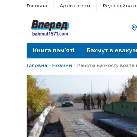
Головна
Архів газети
Редакційна п
Книга пам’яті
Бахмут в евакуа
Головна
Новини
Работы на мосту возле