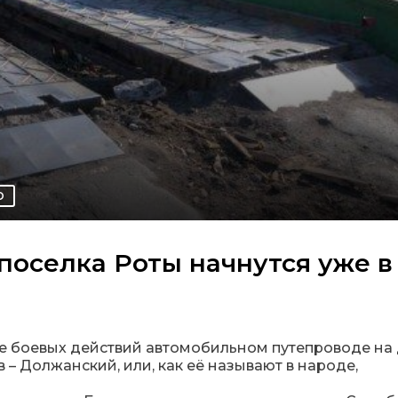
О
поселка Роты начнутся уже в
де боевых действий автомобильном путепроводе на
 – Должанский, или, как её называют в народе,