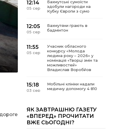
12:14
Бахмутські сумоїсти
здобули нагороди на
05 сер
Кубку Європи з сумо
12:05
Бахмутяни грають в
бадмінтон
05 сер
11:55
Учасник обласного
конкурсу «Молода
05 сер
людина року – 2026» у
номінація «Творці змін та
можливостей»
Владислав Воробйов
15:18
Мобільні клініки надали
медичну допомогу 4 810
03 сер
жителям Донеччини
09:27
ВПО можуть не платити
ЯК ЗАВТРАШНЮ ГАЗЕТУ
за частину комунальних
 дороге
03 сер
«ВПЕРЕД» ПРОЧИТАТИ
послуг: про що йдеться
ВЖЕ СЬОГОДНІ?