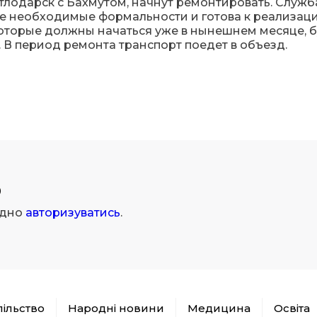
тлодарск с Бахмутом, начнут ремонтировать. Служб
се необходимые формальности и готова к реализац
которые должны начаться уже в нынешнем месяце, 
 период ремонта транспорт поедет в объезд.
р
ідно
авторизуватись
.
пільство
Народні новини
Медицина
Освіта