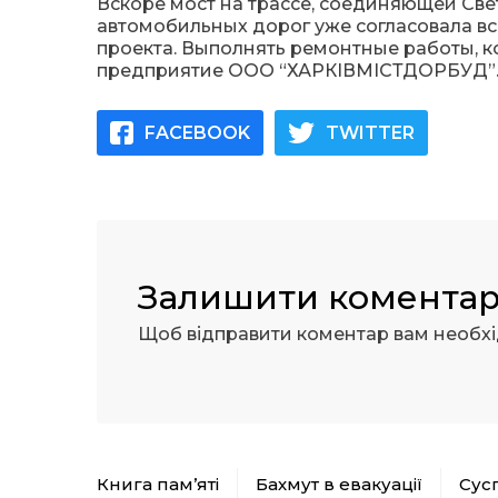
Вскоре мост на трассе, соединяющей Све
автомобильных дорог уже согласовала в
проекта. Выполнять ремонтные работы, 
предприятие ООО “ХАРКІВМІСТДОРБУД”. В
FACEBOOK
TWITTER
Залишити комента
Щоб відправити коментар вам необх
Книга пам’яті
Бахмут в евакуації
Сус