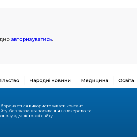
р
ідно
авторизуватись
.
пільство
Народні новини
Медицина
Освіта
абороняється використовувати контент
айту, без вказання посилання на джерело та
зволу адміністрації сайту.