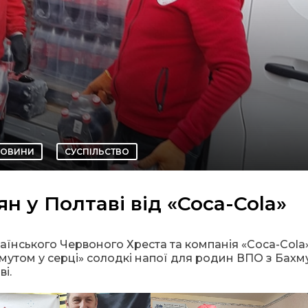
ОВИНИ
СУСПІЛЬСТВО
н у Полтаві від «Coca-Cola»
раїнського Червоного Хреста та компанія «Coca-Cola
мутом у серці» солодкі напої для родин ВПО з Бахм
і.