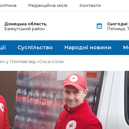
олітика
Редакційна місія
Контакти
Донецька область,
Сьогодні:
Бахмутський район
Пятниця, 
ції
Суспільство
Народні новини
М
н у Полтаві від «Coca-Cola»