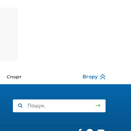
Денисенко бере участь у
31 лип
конкурсі «Молода
людина року – 2026»
13:40
“Серпневі свята” – Клуб з
народознавства
30 лип
“Народний календар”
13:33
Юні мешканці
Бахмутської громади у
30 лип
Харкові долучилися до
проєкту «Радість у
дитячих усмішках»
Спорт
Вгору
13:27
Інформація про
фінансування
30 лип
матеріальної допомоги
мешканцям Бахмутської
міської територіальної
громади
14:37
«Дві музи» у Рівному:
свято краси, мистецтва
28 лип
та натхнення!