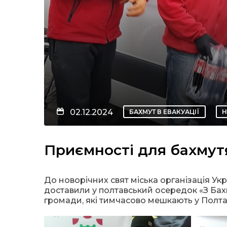
02.12.2024
БАХМУТ В ЕВАКУАЦІЇ
Н
Приємності для бахмутя
До новорічних свят міська організація Ук
доставили у полтавський осередок «З Бах
громади, які тимчасово мешкають у Полтав