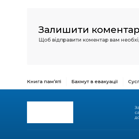
Залишити комента
Щоб відправити коментар вам необх
Книга пам’яті
Бахмут в евакуації
Сус
З
с
до