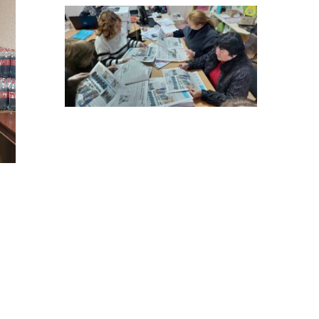
14:12
Досі ВПО? Юристка
розповіла, коли
01 сер
переселенці втрачають
виплати та статус
внутрішньо переміщеної
особи
14:04
Учасниця обласного
конкурсу «Молода
01 сер
людина року – 2026» у
номінації «Пульс життя»
Аліна Кулик
15:58
Літо в Жовтих Водах
31 лип
15:30
Бахмутяни відвідали
Музей науки
31 лип
Національного
університету
«Полтавська політехніка
імені Юрія Кондратюка»
15:24
Бахмутянка Ірина