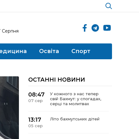
7 Серпня
едицина
Освіта
Спорт
ОСТАННІ НОВИНИ
08:47
У кожного з нас тепер
свій Бахмут: у спогадах,
07 сер
серці та молитвах
13:17
Літо бахмутських дітей
05 сер