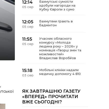
12:14
Бахмутські сумоїсти
здобули нагороди на
05 сер
Кубку Європи з сумо
12:05
Бахмутяни грають в
бадмінтон
05 сер
11:55
Учасник обласного
конкурсу «Молода
05 сер
людина року – 2026» у
номінація «Творці змін та
можливостей»
Владислав Воробйов
15:18
Мобільні клініки надали
медичну допомогу 4 810
03 сер
жителям Донеччини
»
09:27
ВПО можуть не платити
ЯК ЗАВТРАШНЮ ГАЗЕТУ
утської
за частину комунальних
03 сер
«ВПЕРЕД» ПРОЧИТАТИ
послуг: про що йдеться
ВЖЕ СЬОГОДНІ?