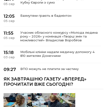
Кубку Європи з сумо
05 сер
12:05
Бахмутяни грають в бадмінтон
05 сер
11:55
Учасник обласного конкурсу «Молода людина
року – 2026» у номінація «Творці змін та
05 сер
можливостей» Владислав Воробйов
15:18
Мобільні клініки надали медичну допомогу 4
810 жителям Донеччини
03 сер
09:27
ВПО можуть не платити за частину
комунальних послуг: про що йдеться
03 сер
ЯК ЗАВТРАШНЮ ГАЗЕТУ «ВПЕРЕД»
ПРОЧИТАТИ ВЖЕ СЬОГОДНІ?
14:12
Досі ВПО? Юристка розповіла, коли
переселенці втрачають виплати та статус
01 сер
внутрішньо переміщеної особи
14:04
Учасниця обласного конкурсу «Молода