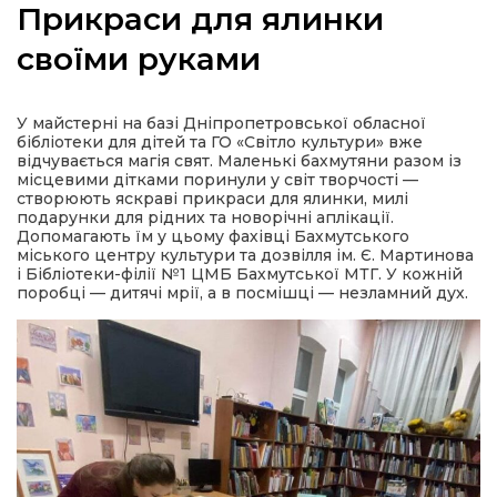
Прикраси для ялинки
своїми руками
а
У майстерні на базі Дніпропетровської обласної
бібліотеки для дітей та ГО «Світло культури» вже
відчувається магія свят. Маленькі бахмутяни разом із
газети
місцевими дітками поринули у світ творчості —
створюють яскраві прикраси для ялинки, милі
подарунки для рідних та новорічні аплікації.
ійна політика
Допомагають їм у цьому фахівці Бахмутського
міського центру культури та дозвілля ім. Є. Мартинова
і Бібліотеки-філії №1 ЦМБ Бахмутської МТГ. У кожній
ійна місія
поробці — дитячі мрії, а в посмішці — незламний дух.
ти