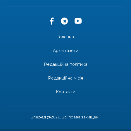
13:27
допомоги мешканцям Бахмутської міської
30 лип
територіальної громади
14:37
«Дві музи» у Рівному: свято краси, мистецтва
та натхнення!
28 лип
Головна
14:31
Зустріч провідних спортсменів і тренерів
Донеччини
Архів газети
28 лип
Редакційна політика
14:23
Одна з найяскравіших постатей Бахмута –
Борис Сергійович Вальх, видатний лікар,
28 лип
епідеміолог, зоолог
Редакційна місія
13:19
Бахмутських медичних працівників привітали з
Контакти
професійним святом
25 лип
13:10
Літо, враження, творчість
24 лип
Вперед @2026. Всі права захищені.
Кабмін запровадив персональне фінансування