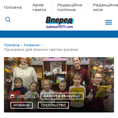
Архів
Редакційна
Редакційна
Головна
газети
політика
місія
Головна
Новини
пам’яті
Прикраси для ялинки своїми руками
 в евакуації
льство
ні новини
БАХМУТ В ЕВАКУАЦІЇ
02.12.2024
цина
НОВИНИ
СУСПІЛЬСТВО