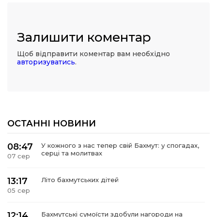
Залишити коментар
Щоб відправити коментар вам необхідно
авторизуватись
.
ОСТАННІ НОВИНИ
08:47
У кожного з нас тепер свій Бахмут: у спогадах,
серці та молитвах
07 сер
13:17
Літо бахмутських дітей
05 сер
12:14
Бахмутські сумоїсти здобули нагороди на