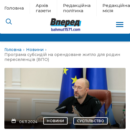
Архів
Редакційна
Редакційна
Головна
газети
політика
місія
Головна
Новини
пам’яті
Програма субсидій на орендоване житло для родин
переселенців (ВПО)
 в евакуації
льство
ні новини
цина
НОВИНИ
СУСПІЛЬСТВО
06.11.2024