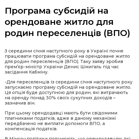
Програма субсидій на
орендоване житло для
родин переселенців (ВПО)
а
газети
З середини січня наступного року в Україні почне
працювати програма субсидій на орендоване житло
для родин переселенців (ВПО). Таку заяву зробив
ійна політика
прем’єр-міністр України Денис Шмигаль під час
засідання Кабміну.
ійна місія
-Для переселенців із середини січня наступного року
запускаємо програму субсидій на орендоване житло.
Ця опція буде доступною для родин, які витрачають
на оренду понад 30% своїх сукупних доходів –
ти
зазначив він.
При цьому орендодавці мають бути свідомими
платниками податків, адже в даному механізмі
передбачено не виплати допомоги ВПО, а
компенсація податків.
В Мінсоцполітики пояснюють, що орендодавцям, які