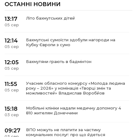
ОСТАННІ НОВИНИ
13:17
Літо бахмутських дітей
05 сер
12:14
Бахмутські сумоїсти здобули нагороди на
Кубку Європи з сумо
05 сер
12:05
Бахмутяни грають в бадмінтон
05 сер
11:55
Учасник обласного конкурсу «Молода людина
року – 2026» у номінація «Творці змін та
05 сер
можливостей» Владислав Воробйов
15:18
Мобільні клініки надали медичну допомогу 4
810 жителям Донеччини
03 сер
09:27
ВПО можуть не платити за частину
комунальних послуг: про що йдеться
03 сер