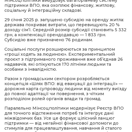
Мінсоцполітики вибудовує багаторівневу систему
підтримки ВПО, яка охоплює фінансову, житлову,
соціальну й інтеграційну складові.
29 січня 2025 р. запущено субсидію на оренду житла:
держава покриває витрати, що перевищують 20 %
доходу сім’ї. Середній розмір субсидії становить 5 332
грн, а компенсації орендодавцю — 1 833 грн.
Субсидію вже призначено 76 родинам.
Соціальні послуги розширюються за принципом
«гроші ходять за людиною». Експериментальний
проєкт з підтриманого проживання вже об’єднав 26
надавачів, які опікуються 170 літніми людьми та
особами з інвалідністю.
Разом з громадським сектором розробляється
концепція «Шлях ВПО: від евакуації до інтеграції» —
дорожня карта супроводу людини від моменту виїзду
до повної адаптації чи повернення, з чітким
розподілом ролей органів влади та громад.
Паралельно Мінсоцполітики модернізує Реєстр ВПО
для точного відстеження потреб та інтегрує дані
міжвідомчих баз. Усе це формує цілісний ланцюг
підтримки — від негайної фінансової допомоги до
стимулів для працевлаштування, навчання й сталого