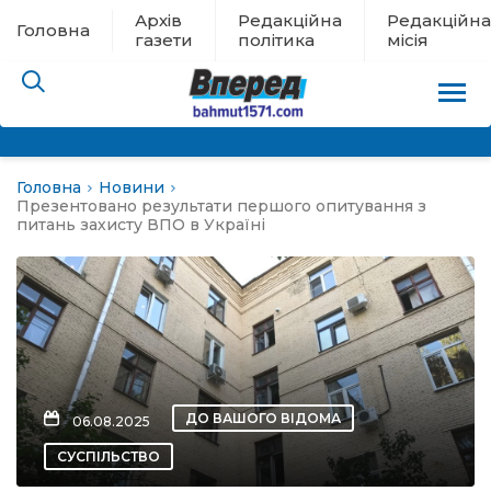
Архів
Редакційна
Редакційна
Головна
газети
політика
місія
Головна
Новини
пам’яті
Презентовано результати першого опитування з
питань захисту ВПО в Україні
 в евакуації
льство
ні новини
ДО ВАШОГО ВІДОМА
06.08.2025
цина
СУСПІЛЬСТВО