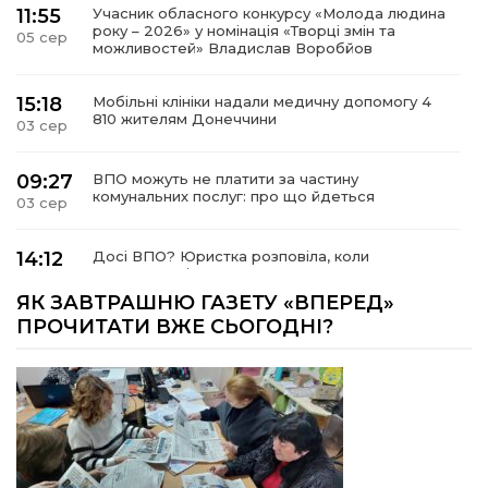
11:55
Учасник обласного конкурсу «Молода людина
року – 2026» у номінація «Творці змін та
05 сер
можливостей» Владислав Воробйов
15:18
Мобільні клініки надали медичну допомогу 4
810 жителям Донеччини
03 сер
09:27
ВПО можуть не платити за частину
комунальних послуг: про що йдеться
03 сер
14:12
Досі ВПО? Юристка розповіла, коли
переселенці втрачають виплати та статус
01 сер
внутрішньо переміщеної особи
ЯК ЗАВТРАШНЮ ГАЗЕТУ «ВПЕРЕД»
ПРОЧИТАТИ ВЖЕ СЬОГОДНІ?
14:04
Учасниця обласного конкурсу «Молода
людина року – 2026» у номінації «Пульс життя»
01 сер
Аліна Кулик
15:58
Літо в Жовтих Водах
31 лип