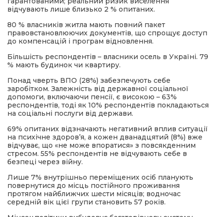
гарантованими; реальний ризик виселення
відчувають лише близько 2 % опитаних.
80 % власників житла мають повний пакет
правовстановлюючих документів, що спрощує доступ
до компенсацій і програм відновлення.
Більшість респондентів – власники осель в Україні. 79
% мають будинок чи квартиру.
Понад чверть ВПО (28%) забезпечують себе
заробітком. Залежність від державної соціальної
допомоги, включаючи пенсії, є високою – 63%
респондентів, тоді як 10% респондентів покладаються
на соціальні послуги від держави.
69% опитаних відзначають негативний вплив ситуації
на психічне здоров’я, а кожен дванадцятий (8%) вже
відчуває, що «не може впоратися» з повсякденним
стресом. 55% респондентів не відчувають себе в
безпеці через війну.
Лише 7% внутрішньо переміщених осіб планують
повернутися до місць постійного проживання
протягом найближчих шести місяців; водночас
середній вік цієї групи становить 57 років.