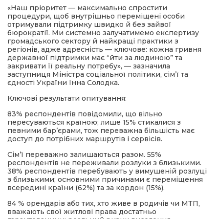
«Наш пріоритет — максимально спростити
процедури, щоб внутрішньо переміщені особи
отримували підтримку швидко й без зайвої
бюрократії. Ми системно залучатимемо експертизу
громадського сектору й найкращі практики з
регіонів, адже адресність — ключове: кожна гривня
державної підтримки має “йти за людиною” та
закривати її реальну потребу», — зазначила
заступниця Міністра соціальної політики, сімʼї та
єдності України Інна Солодка.
Ключові результати опитування:
83% респондентів повідомили, що вільно
пересуваються країною; лише 15% стикалися з
певними бар’єрами, тож переважна більшість має
доступ до потрібних маршрутів і сервісів.
Сім’ї переважно залишаються разом. 55%
респондентів не переживали розлуки з близькими.
38% респондентів перебувають у вимушеній розлуці
з близькими; основними причинами є переміщення
всередині країни (62%) та за кордон (15%).
84 % орендарів або тих, хто живе в родичів чи МТП,
вважають свої житлові права достатньо