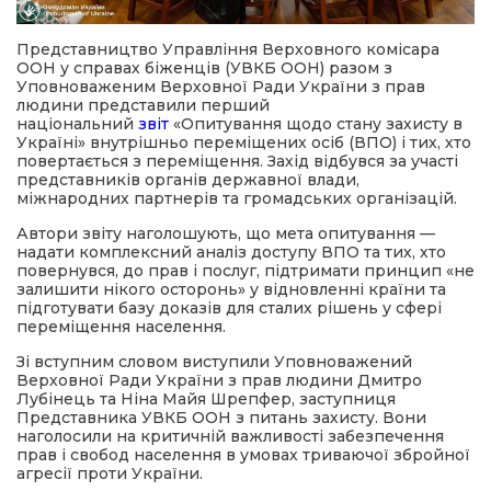
Представництво Управління Верховного комісара
ООН у справах біженців (УВКБ ООН) разом з
Уповноваженим Верховної Ради України з прав
людини представили перший
національний
звіт
«Опитування щодо стану захисту в
Україні» внутрішньо переміщених осіб (ВПО) і тих, хто
повертається з переміщення. Захід відбувся за участі
представників органів державної влади,
міжнародних партнерів та громадських організацій.
Автори звіту наголошують, що мета опитування —
надати комплексний аналіз доступу ВПО та тих, хто
повернувся, до прав і послуг, підтримати принцип «не
залишити нікого осторонь» у відновленні країни та
підготувати базу доказів для сталих рішень у сфері
переміщення населення.
Зі вступним словом виступили Уповноважений
Верховної Ради України з прав людини Дмитро
Лубінець та Ніна Майя Шрепфер, заступниця
Представника УВКБ ООН з питань захисту. Вони
наголосили на критичній важливості забезпечення
прав і свобод населення в умовах триваючої збройної
агресії проти України.