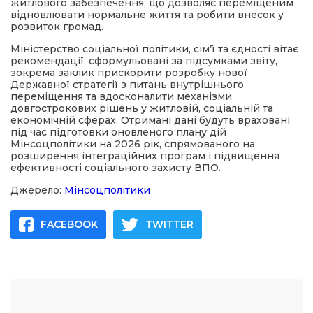
житлового забезпечення, що дозволяє переміщеним
відновлювати нормальне життя та робити внесок у
розвиток громад.
Міністерство соціальної політики, сімʼї та єдності вітає
рекомендації, сформульовані за підсумками звіту,
зокрема заклик прискорити розробку нової
Державної стратегії з питань внутрішнього
переміщення та вдосконалити механізми
довгострокових рішень у житловій, соціальній та
економічній сферах. Отримані дані будуть враховані
під час підготовки оновленого плану дій
Мінсоцполітики на 2026 рік, спрямованого на
розширення інтеграційних програм і підвищення
ефективності соціального захисту ВПО.
Джерело:
Мінсоцполітики
FACEBOOK
TWITTER