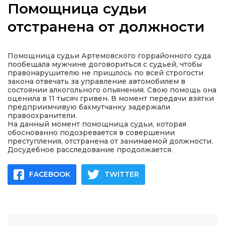
Помощница судьи
отстранена от должности
а
Помощница судьи Артемовского горрайонного суда
пообещала мужчине договориться с судьей, чтобы
правонарушителю не пришлось по всей строгости
газети
закона отвечать за управление автомобилем в
состоянии алкогольного опьянения. Свою помощь она
оценила в 11 тысяч гривен. В момент передачи взятки
ійна політика
предприимчивую бахмутчанку задержали
правоохранители.
На данный момент помощница судьи, которая
ійна місія
обоснованно подозревается в совершении
преступления, отстранена от занимаемой должности.
Досудебное расследование продолжается.
ти
FACEBOOK
TWITTER