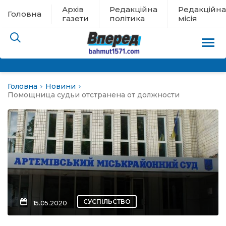
Архів
Редакційна
Редакційна
Головна
газети
політика
місія
Головна
Новини
пам’яті
Помощница судьи отстранена от должности
 в евакуації
льство
ні новини
цина
СУСПІЛЬСТВО
15.05.2020