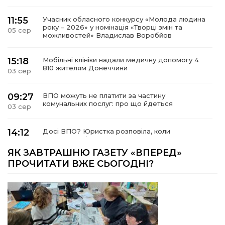
11:55
Учасник обласного конкурсу «Молода людина
року – 2026» у номінація «Творці змін та
05 сер
можливостей» Владислав Воробйов
15:18
Мобільні клініки надали медичну допомогу 4
810 жителям Донеччини
03 сер
09:27
ВПО можуть не платити за частину
комунальних послуг: про що йдеться
03 сер
14:12
Досі ВПО? Юристка розповіла, коли
переселенці втрачають виплати та статус
01 сер
внутрішньо переміщеної особи
ЯК ЗАВТРАШНЮ ГАЗЕТУ «ВПЕРЕД»
ПРОЧИТАТИ ВЖЕ СЬОГОДНІ?
14:04
Учасниця обласного конкурсу «Молода
людина року – 2026» у номінації «Пульс життя»
01 сер
Аліна Кулик
15:58
Літо в Жовтих Водах
31 лип