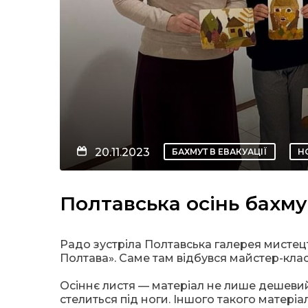
20.11.2023
БАХМУТ В ЕВАКУАЦІЇ
Н
Полтавська осінь бахм
Радо зустріла Полтавська галерея мистецтв
Полтава». Саме там відбувся майстер-клас В
Осіннє листя — матеріал не лише дешевий 
стелиться під ноги. Іншого такого матеріа