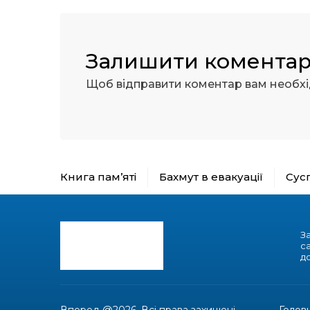
Залишити комента
Щоб відправити коментар вам необх
Книга пам’яті
Бахмут в евакуації
Сус
З
с
до
Вперед @2026. Всі права захищені.
Голов