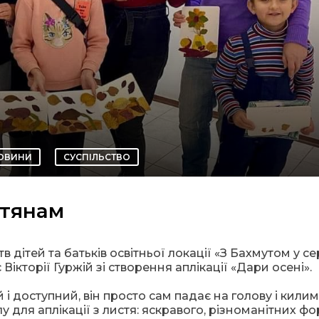
ОВИНИ
СУСПІЛЬСТВО
утянам
 дітей та батьків освітньої локації «З Бахмутом у се
ікторії Гуржій зі створення аплікації «Дари осені».
і доступний, він просто сам падає на голову і кили
лу для аплікації з листя: яскравого, різноманітних фо