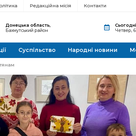
олітика
Редакційна місія
Контакти
Донецька область,
Сьогодні
Бахмутський район
Четвер, 
ції
Суспільство
Народні новини
М
утянам