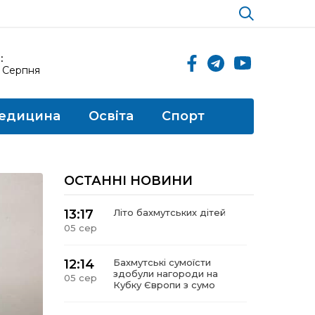
:
6 Серпня
едицина
Освіта
Спорт
ОСТАННІ НОВИНИ
13:17
Літо бахмутських дітей
05 сер
12:14
Бахмутські сумоїсти
здобули нагороди на
05 сер
Кубку Європи з сумо