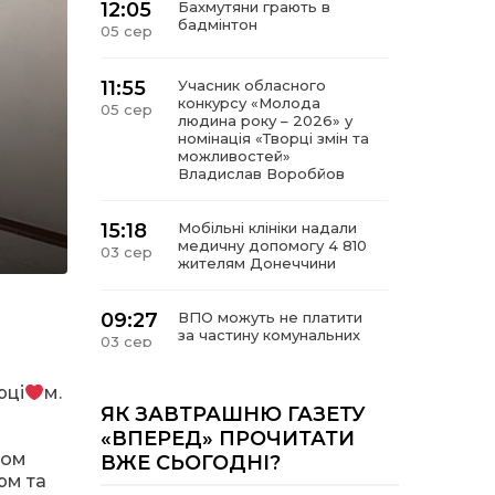
12:05
Бахмутяни грають в
бадмінтон
05 сер
11:55
Учасник обласного
конкурсу «Молода
05 сер
людина року – 2026» у
номінація «Творці змін та
можливостей»
Владислав Воробйов
15:18
Мобільні клініки надали
медичну допомогу 4 810
03 сер
жителям Донеччини
09:27
ВПО можуть не платити
за частину комунальних
03 сер
послуг: про що йдеться
рці
м.
14:12
Досі ВПО? Юристка
ЯК ЗАВТРАШНЮ ГАЗЕТУ
розповіла, коли
01 сер
«ВПЕРЕД» ПРОЧИТАТИ
переселенці втрачають
мом
ВЖЕ СЬОГОДНІ?
виплати та статус
внутрішньо переміщеної
рм та