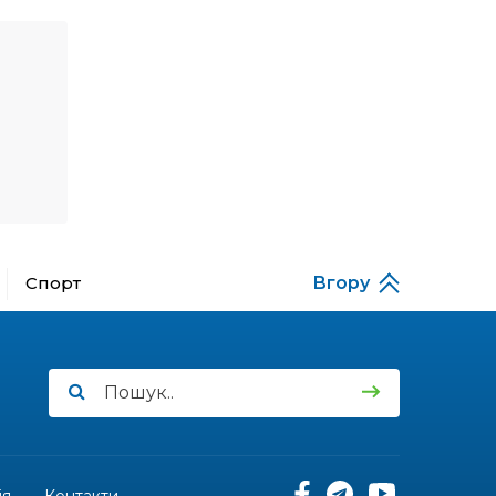
14:23
Одна з найяскравіших
постатей Бахмута –
28 лип
Борис Сергійович Вальх,
видатний лікар,
епідеміолог, зоолог
13:19
Бахмутських медичних
працівників привітали з
25 лип
професійним святом
13:10
Літо, враження, творчість
Спорт
Вгору
24 лип
14:38
Кабмін запровадив
персональне
23 лип
фінансування соцпослуг
для ВПО: кошти
надходитимуть на
спецрахунки
16:39
Іпотеку для ВПО
ія
Контакти