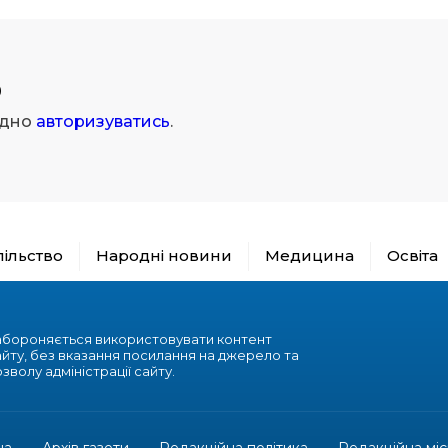
р
ідно
авторизуватись
.
пільство
Народні новини
Медицина
Освіта
абороняється використовувати контент
айту, без вказання посилання на джерело та
зволу адміністрації сайту.
на
Архів газети
Редакційна політика
Редакційна міс