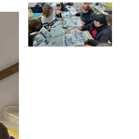
особи
14:04
Учасниця обласного
конкурсу «Молода
01 сер
людина року – 2026» у
номінації «Пульс життя»
Аліна Кулик
15:58
Літо в Жовтих Водах
31 лип
15:30
Бахмутяни відвідали
Музей науки
31 лип
Національного
університету
«Полтавська політехніка
імені Юрія Кондратюка»
15:24
Бахмутянка Ірина
Денисенко бере участь у
31 лип
конкурсі «Молода
людина року – 2026»