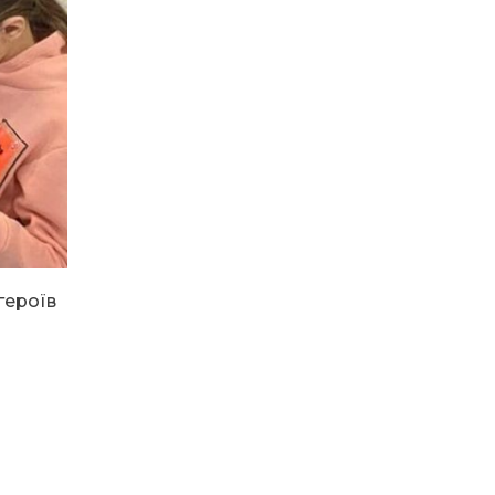
13:40
“Серпневі свята” – Клуб з
народознавства
30 лип
“Народний календар”
13:33
Юні мешканці
Бахмутської громади у
30 лип
Харкові долучилися до
проєкту «Радість у
дитячих усмішках»
13:27
Інформація про
фінансування
30 лип
матеріальної допомоги
мешканцям Бахмутської
міської територіальної
героїв
громади
14:37
«Дві музи» у Рівному:
свято краси, мистецтва
28 лип
та натхнення!
14:31
Зустріч провідних
спортсменів і тренерів
28 лип
Донеччини