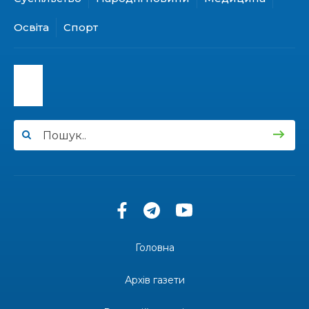
15:24
Бахмутянка Ірина Денисенко бере участь у
конкурсі «Молода людина року – 2026»
31 лип
Освіта
Спорт
13:40
“Серпневі свята” – Клуб з народознавства
“Народний календар”
30 лип
13:33
Юні мешканці Бахмутської громади у Харкові
долучилися до проєкту «Радість у дитячих
30 лип
усмішках»
13:27
Інформація про фінансування матеріальної
допомоги мешканцям Бахмутської міської
30 лип
територіальної громади
14:37
«Дві музи» у Рівному: свято краси, мистецтва
та натхнення!
28 лип
Головна
14:31
Зустріч провідних спортсменів і тренерів
Донеччини
Архів газети
28 лип