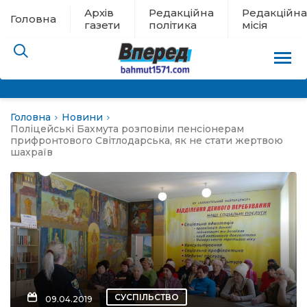
Архів
Редакційна
Редакційна
Головна
газети
політика
місія
Головна
Новини
пам’яті
Поліцейські Бахмута розповіли пенсіонерам
прифронтового Світлодарська, як не стати жертвою
шахраїв
 в евакуації
льство
ні новини
цина
СУСПІЛЬСТВО
09.04.2019