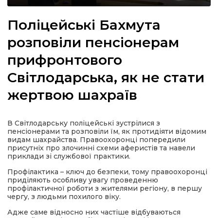
Поліцейські Бахмута
розповіли пенсіонерам
а
прифронтового
Світлодарська, як не стати
газети
жертвою шахраїв
ійна політика
В Світлодарську поліцейські зустрілися з
ійна місія
пенсіонерами та розповіли їм, як протидіяти відомим
видам шахрайства. Правоохоронці попередили
присутніх про злочинні схеми аферистів та навели
ти
приклади зі службової практики.
Профілактика – ключ до безпеки, тому правоохоронці
приділяють особливу увагу проведенню
профілактичної роботи з жителями регіону, в першу
чергу, з людьми похилого віку.
Адже саме відносно них частіше відбуваються