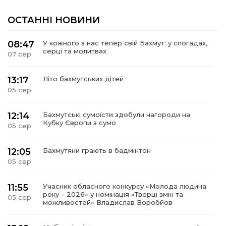
ОСТАННІ НОВИНИ
08:47
У кожного з нас тепер свій Бахмут: у спогадах,
серці та молитвах
07 сер
13:17
Літо бахмутських дітей
05 сер
12:14
Бахмутські сумоїсти здобули нагороди на
Кубку Європи з сумо
05 сер
12:05
Бахмутяни грають в бадмінтон
05 сер
11:55
Учасник обласного конкурсу «Молода людина
року – 2026» у номінація «Творці змін та
05 сер
можливостей» Владислав Воробйов