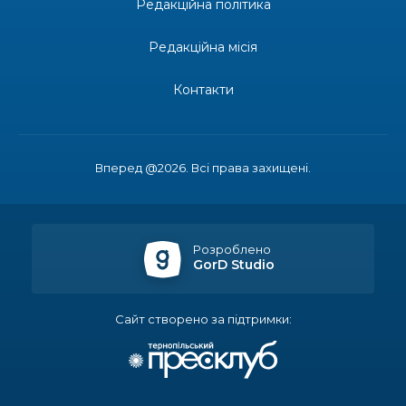
Редакційна політика
14:23
Одна з найяскравіших постатей Бахмута –
Борис Сергійович Вальх, видатний лікар,
28 лип
епідеміолог, зоолог
Редакційна місія
13:19
Бахмутських медичних працівників привітали з
Контакти
професійним святом
25 лип
13:10
Літо, враження, творчість
24 лип
Вперед @2026. Всі права захищені.
14:38
Кабмін запровадив персональне фінансування
соцпослуг для ВПО: кошти надходитимуть на
23 лип
спецрахунки
Розроблено
GorD Studio
16:39
Іпотеку для ВПО спростили, але з одним
нюансом: деталі оновленої “єОселі”
22 лип
Сайт створено за підтримки:
16:34
Перемога бахмутян на фіналі Кубка України з
легкоатлетичних метань
22 лип