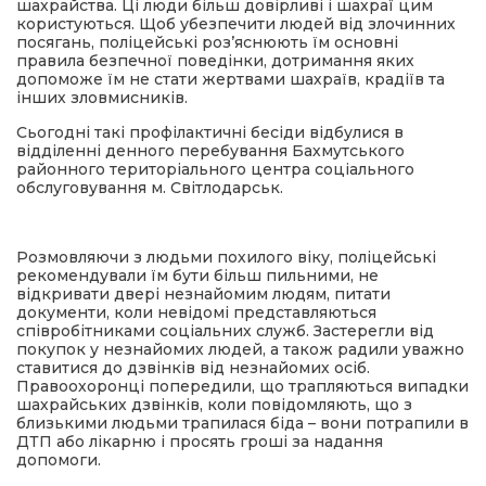
шахрайства. Ці люди більш довірливі і шахраї цим
користуються. Щоб убезпечити людей від злочинних
посягань, поліцейські роз’яснюють їм основні
правила безпечної поведінки, дотримання яких
допоможе їм не стати жертвами шахраїв, крадіїв та
інших зловмисників.
Сьогодні такі профілактичні бесіди відбулися в
відділенні денного перебування Бахмутського
районного територіального центра соціального
обслуговування м. Світлодарськ.
Розмовляючи з людьми похилого віку, поліцейські
рекомендували їм бути більш пильними, не
відкривати двері незнайомим людям, питати
документи, коли невідомі представляються
співробітниками соціальних служб. Застерегли від
покупок у незнайомих людей, а також радили уважно
ставитися до дзвінків від незнайомих осіб.
Правоохоронці попередили, що трапляються випадки
шахрайських дзвінків, коли повідомляють, що з
близькими людьми трапилася біда – вони потрапили в
ДТП або лікарню і просять гроші за надання
допомоги.