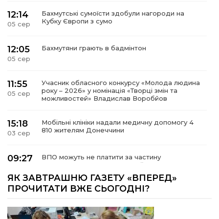
12:14
Бахмутські сумоїсти здобули нагороди на
Кубку Європи з сумо
05 сер
12:05
Бахмутяни грають в бадмінтон
05 сер
11:55
Учасник обласного конкурсу «Молода людина
року – 2026» у номінація «Творці змін та
05 сер
можливостей» Владислав Воробйов
15:18
Мобільні клініки надали медичну допомогу 4
810 жителям Донеччини
03 сер
09:27
ВПО можуть не платити за частину
комунальних послуг: про що йдеться
03 сер
ЯК ЗАВТРАШНЮ ГАЗЕТУ «ВПЕРЕД»
ПРОЧИТАТИ ВЖЕ СЬОГОДНІ?
14:12
Досі ВПО? Юристка розповіла, коли
переселенці втрачають виплати та статус
01 сер
внутрішньо переміщеної особи