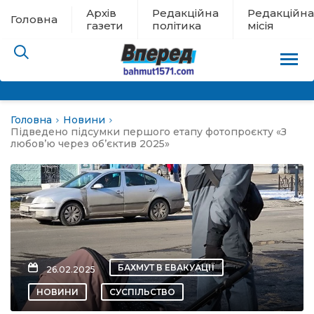
Архів
Редакційна
Редакційна
Головна
газети
політика
місія
Головна
Новини
пам’яті
Підведено підсумки першого етапу фотопроєкту «З
любов’ю через об’єктив 2025»
 в евакуації
льство
ні новини
БАХМУТ В ЕВАКУАЦІЇ
26.02.2025
цина
НОВИНИ
СУСПІЛЬСТВО