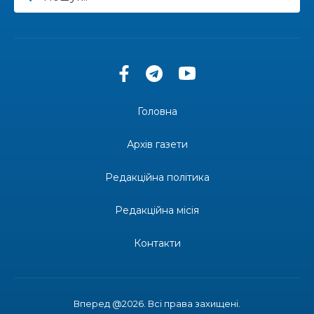
13:27
Інформація про фінансування матеріальної
допомоги мешканцям Бахмутської міської
30 лип
територіальної громади
14:37
«Дві музи» у Рівному: свято краси, мистецтва
та натхнення!
28 лип
Головна
14:31
Зустріч провідних спортсменів і тренерів
Донеччини
Архів газети
28 лип
Редакційна політика
14:23
Одна з найяскравіших постатей Бахмута –
Борис Сергійович Вальх, видатний лікар,
28 лип
епідеміолог, зоолог
Редакційна місія
13:19
Бахмутських медичних працівників привітали з
Контакти
професійним святом
25 лип
13:10
Літо, враження, творчість
24 лип
Вперед @2026. Всі права захищені.