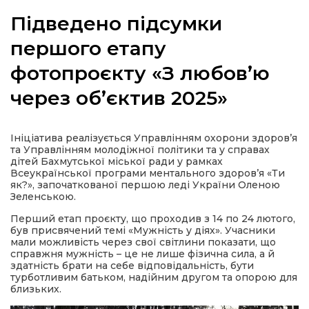
Підведено підсумки
першого етапу
фотопроєкту «З любов’ю
а
через об’єктив 2025»
газети
Ініціатива реалізується Управлінням охорони здоров’я
ійна політика
та Управлінням молодіжної політики та у справах
дітей Бахмутської міської ради у рамках
Всеукраїнської програми ментального здоров’я «Ти
ійна місія
як?», започаткованої першою леді України Оленою
Зеленською.
ти
Перший етап проєкту, що проходив з 14 по 24 лютого,
був присвячений темі «Мужність у діях». Учасники
мали можливість через свої світлини показати, що
справжня мужність – це не лише фізична сила, а й
здатність брати на себе відповідальність, бути
турботливим батьком, надійним другом та опорою для
близьких.