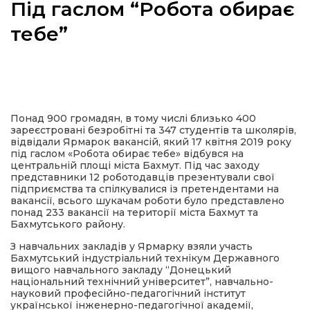
Під гаслом “Робота обирає
тебе”
а
газети
Понад 900 громадян, в тому числі близько 400
зареєстровані безробітні та 347 студентів та школярів,
відвідали Ярмарок вакансій, який 17 квітня 2019 року
ійна політика
під гаслом «Робота обирає тебе» відбувся на
центральній площі міста Бахмут. Під час заходу
представники 12 роботодавців презентували свої
ійна місія
підприємства та спілкувалися із претендентами на
вакансії, всього шукачам роботи було представлено
понад 233 вакансії на території міста Бахмут та
ти
Бахмутського району.
З навчальних закладів у Ярмарку взяли участь
Бахмутський індустріальний технікум Державного
вищого навчального закладу “Донецький
національний технічний університет”, навчально-
науковий професійно-педагогічний інститут
української інженерно-педагогічної академії,