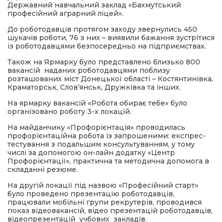
Державний навчальний заклад «Бахмутський
професійний аграрний ліцей».
До роботодавців протягом заходу звернулись 450
шукачів роботи, 76 з них – виявили бажання зустрітися
із роботодавцями безпосередньо на підприємствах.
Також на Ярмарку було представлено близько 800
вакансій наданих роботодавцями поблизу
розташованих міст Донецької області – Костянтинівка,
Краматорськ, Слов’янськ, Дружківка та інших.
На ярмарку вакансій «Робота обирає тебе» було
організовано роботу 3-х локацій.
На майданчику «Профорієнтація» проводилась
профорієнтаційна робота із запрошеними: експрес-
тестування з подальшим консультуванням, у тому
числі за допомогою он-лайн додатку «Центр
Профорієнтації», практична та методична допомога в
складанні резюме.
На другій локації під назвою «Професійний старт»
було проведено презентацію роботодавців,
працювали мобільні групи рекрутерів, проводився
показ відеовакансій, відео презентацій роботодавців,
відеопрезентацій учбових закладів.