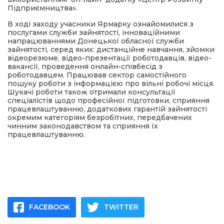
Підприємництва».
В ході заходу учасники Ярмарку ознайомилися з
послугами служби зайнятості, інноваційними
напрацюваннями Донецької обласної служби
зайнятості, серед яких: дистанційне навчання, зйомки
відеорезюме, відео-презентації роботодавців, відео-
вакансії, проведення онлайн-співбесід з
роботодавцем. Працював сектор самостійного
пошуку роботи з інформацією про вільні робочі місця.
Шукачі роботи також отримали консультації
спеціалістів щодо професійної підготовки, сприяння
працевлаштуванню, додаткових гарантій зайнятості
окремим категоріям безробітних, передбачених
чинним законодавством та сприяння їх
працевлаштуванню.
FACEBOOK
TWITTER