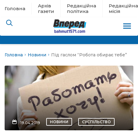
Архів
Редакційна
Редакційна
Головна
газети
політика
місія
Головна
Новини
Під гаслом “Робота обирає тебе”
пам’яті
 в евакуації
льство
ні новини
цина
НОВИНИ
СУСПІЛЬСТВО
19.04.2019