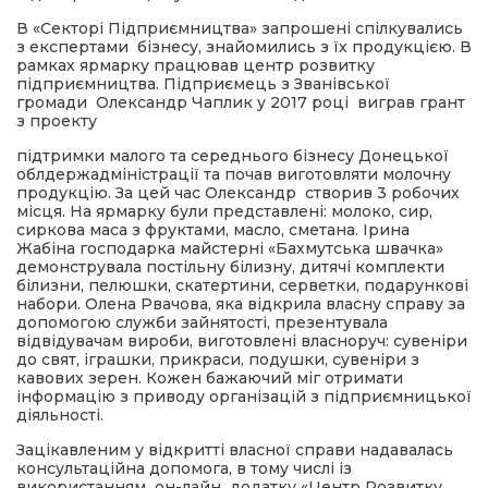
В «Секторі Підприємництва» запрошені спілкувались
з експертами бізнесу, знайомились з їх продукцією. В
рамках ярмарку працював центр розвитку
підприємництва. Підприємець з Званівської
громади Олександр Чаплик у 2017 році виграв грант
з проекту
підтримки малого та середнього бізнесу Донецької
облдержадміністрації та почав виготовляти молочну
продукцію. За цей час Олександр створив 3 робочих
місця. На ярмарку були представлені: молоко, сир,
сиркова маса з фруктами, масло, сметана. Ірина
Жабіна господарка майстерні «Бахмутська швачка»
демонструвала постільну білизну, дитячі комплекти
білизни, пелюшки, скатертини, серветки, подарункові
набори. Олена Рвачова, яка відкрила власну справу за
допомогою служби зайнятості, презентувала
відвідувачам вироби, виготовлені власноруч: сувеніри
до свят, іграшки, прикраси, подушки, сувеніри з
кавових зерен. Кожен бажаючий міг отримати
інформацію з приводу організацій з підприємницької
діяльності.
Зацікавленим у відкритті власної справи надавалась
консультаційна допомога, в тому числі із
використанням он-лайн додатку «Центр Розвитку