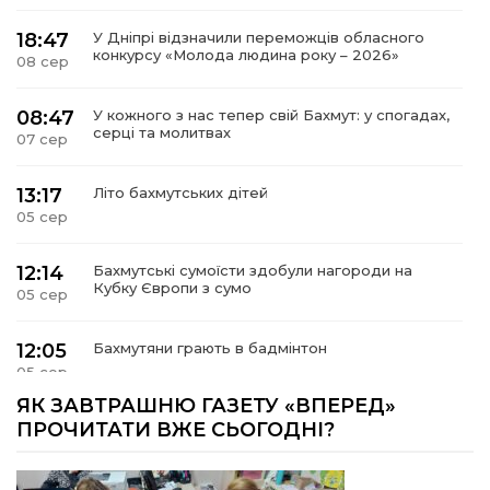
18:47
У Дніпрі відзначили переможців обласного
конкурсу «Молода людина року – 2026»
08 сер
08:47
У кожного з нас тепер свій Бахмут: у спогадах,
серці та молитвах
07 сер
13:17
Літо бахмутських дітей
05 сер
12:14
Бахмутські сумоїсти здобули нагороди на
Кубку Європи з сумо
05 сер
12:05
Бахмутяни грають в бадмінтон
05 сер
ЯК ЗАВТРАШНЮ ГАЗЕТУ «ВПЕРЕД»
11:55
Учасник обласного конкурсу «Молода людина
ПРОЧИТАТИ ВЖЕ СЬОГОДНІ?
року – 2026» у номінація «Творці змін та
05 сер
можливостей» Владислав Воробйов