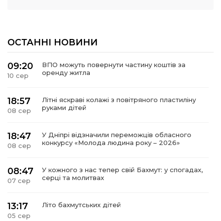
ОСТАННІ НОВИНИ
09:20
ВПО можуть повернути частину коштів за
оренду житла
10 сер
18:57
Літні яскраві колажі з повітряного пластиліну
руками дітей
08 сер
18:47
У Дніпрі відзначили переможців обласного
конкурсу «Молода людина року – 2026»
08 сер
08:47
У кожного з нас тепер свій Бахмут: у спогадах,
серці та молитвах
07 сер
13:17
Літо бахмутських дітей
05 сер