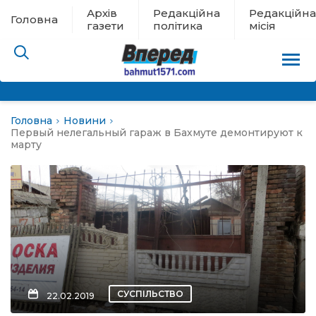
Архів
Редакційна
Редакційна
Головна
газети
політика
місія
Головна
Новини
пам’яті
Первый нелегальный гараж в Бахмуте демонтируют к
марту
 в евакуації
льство
ні новини
цина
СУСПІЛЬСТВО
22.02.2019