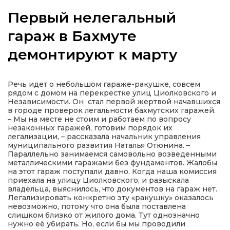
Первый нелегальный
гараж в Бахмуте
демонтируют к марту
а
газети
Речь идет о небольшом гараже-ракушке, совсем
рядом с домом на перекрестке улиц Циолковского и
Независимости. Он стал первой жертвой начавшихся
ійна політика
в городе проверок легальности бахмутских гаражей.
– Мы на месте не стоим и работаем по вопросу
незаконных гаражей, готовим порядок их
ійна місія
легализации, – рассказала начальник управления
муниципального развития Наталья Отюнина. –
Параллельно занимаемся самовольно возведенными
ти
металлическими гаражами без фундаментов. Жалобы
на этот гараж поступали давно. Когда наша комиссия
приехала на улицу Циолковского, и разыскала
владельца, выяснилось, что документов на гараж нет.
Легализировать конкретно эту «ракушку» оказалось
невозможно, потому что она была поставлена
слишком близко от жилого дома. Тут однозначно
нужно её убирать. Но, если бы мы проводили