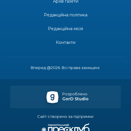
Архів газети
13:27
Інформація про фінансування матеріальної
Редакційна політика
допомоги мешканцям Бахмутської міської
30 лип
територіальної громади
Редакційна місія
14:37
«Дві музи» у Рівному: свято краси, мистецтва
та натхнення!
Контакти
28 лип
14:31
Зустріч провідних спортсменів і тренерів
Донеччини
28 лип
Вперед @2026. Всі права захищені.
14:23
Одна з найяскравіших постатей Бахмута –
Борис Сергійович Вальх, видатний лікар,
28 лип
епідеміолог, зоолог
Розроблено
GorD Studio
13:19
Бахмутських медичних працівників привітали з
професійним святом
25 лип
Сайт створено за підтримки:
13:10
Літо, враження, творчість
24 лип