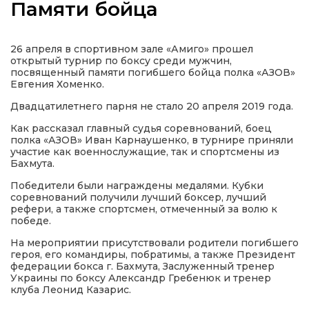
Памяти бойца
26 апреля в спортивном зале «Амиго» прошел
открытый турнир по боксу среди мужчин,
а
посвященный памяти погибшего бойца полка «АЗОВ»
Евгения Хоменко.
Двадцатилетнего парня не стало 20 апреля 2019 года.
газети
Как рассказал главный судья соревнований, боец
полка «АЗОВ» Иван Карнаушенко, в турнире приняли
ійна політика
участие как военнослужащие, так и спортсмены из
Бахмута.
ійна місія
Победители были награждены медалями. Кубки
соревнований получили лучший боксер, лучший
рефери, а также спортсмен, отмеченный за волю к
ти
победе.
На мероприятии присутствовали родители погибшего
героя, его командиры, побратимы, а также Президент
федерации бокса г. Бахмута, Заслуженный тренер
Украины по боксу Александр Гребенюк и тренер
клуба Леонид Казарис.