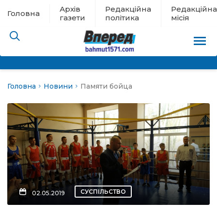
Архів
Редакційна
Редакційна
Головна
газети
політика
місія
Головна
Новини
Памяти бойца
пам’яті
 в евакуації
льство
ні новини
цина
СУСПІЛЬСТВО
02.05.2019