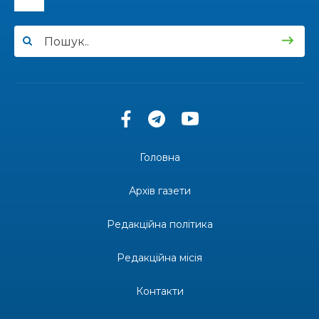
13:33
Юні мешканці Бахмутської громади у Харкові
долучилися до проєкту «Радість у дитячих
30 лип
усмішках»
13:27
Інформація про фінансування матеріальної
допомоги мешканцям Бахмутської міської
30 лип
територіальної громади
14:37
«Дві музи» у Рівному: свято краси, мистецтва
та натхнення!
28 лип
Головна
14:31
Зустріч провідних спортсменів і тренерів
Донеччини
Архів газети
28 лип
Редакційна політика
14:23
Одна з найяскравіших постатей Бахмута –
Борис Сергійович Вальх, видатний лікар,
28 лип
епідеміолог, зоолог
Редакційна місія
13:19
Бахмутських медичних працівників привітали з
Контакти
професійним святом
25 лип