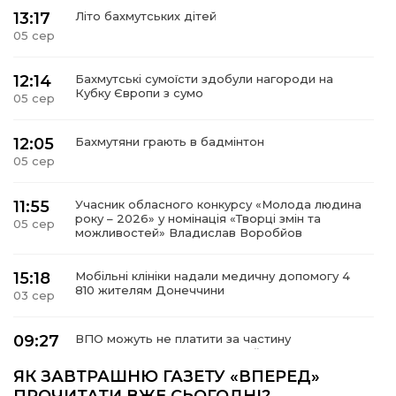
13:17
Літо бахмутських дітей
05 сер
12:14
Бахмутські сумоїсти здобули нагороди на
Кубку Європи з сумо
05 сер
12:05
Бахмутяни грають в бадмінтон
05 сер
11:55
Учасник обласного конкурсу «Молода людина
року – 2026» у номінація «Творці змін та
05 сер
можливостей» Владислав Воробйов
15:18
Мобільні клініки надали медичну допомогу 4
810 жителям Донеччини
03 сер
09:27
ВПО можуть не платити за частину
комунальних послуг: про що йдеться
03 сер
ЯК ЗАВТРАШНЮ ГАЗЕТУ «ВПЕРЕД»