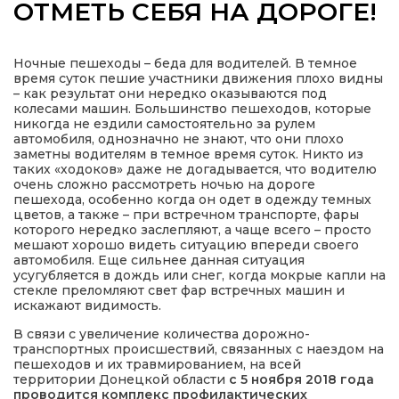
ОТМЕТЬ СЕБЯ НА ДОРОГЕ!
Ночные пешеходы – беда для водителей. В темное
время суток пешие участники движения плохо видны
а
– как результат они нередко оказываются под
колесами машин. Большинство пешеходов, которые
никогда не ездили самостоятельно за рулем
автомобиля, однозначно не знают, что они плохо
газети
заметны водителям в темное время суток. Никто из
таких «ходоков» даже не догадывается, что водителю
очень сложно рассмотреть ночью на дороге
ійна політика
пешехода, особенно когда он одет в одежду темных
цветов, а также – при встречном транспорте, фары
которого нередко заслепляют, а чаще всего – просто
ійна місія
мешают хорошо видеть ситуацию впереди своего
автомобиля. Еще сильнее данная ситуация
усугубляется в дождь или снег, когда мокрые капли на
ти
стекле преломляют свет фар встречных машин и
искажают видимость.
В связи с увеличение количества дорожно-
транспортных происшествий, связанных с наездом на
пешеходов и их травмированием, на всей
территории Донецкой области
с 5 ноября 2018 года
проводится комплекс профилактических