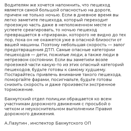
Водителям же хочется напомнить, что пешеход
является самой большой опасностью на дороге,
причем не только ночью. Если в дневное время вы
легко заметите пешехода, который переходит
проезжую часть даже в неположенном месте и
успеете среагировать, то ночью пешеход
превращается в «призрака», которого не видно до тех
пор, пока он не окажется уже в опасной близости от
вашей машины. Поэтому небольшая скорость — залог
предотвращения ДТП. Самые опасные категории
пешеходов — дети, пожилые люди, а также люди в
нетрезвом состоянии. Если вы заметили возле
проезжей части какую-то из этих опасный категорий
пешеходов, будьте готовы к самому худшему.
Постарайтесь привлечь внимание такого пешехода,
поморгайте фарами, посигнальте, будьте готовы
снизить скорость и даже произвести экстренное
торможение.
Бахмутский отдел полиции обращается ко всем
участникам дорожного движения с просьбой о
четком и неукоснительном выполнении Правил
дорожного движения.
А.Лазутин , инспектор Бахмутского ОП