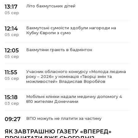
13:17
Літо бахмутських дітей
05 сер
12:14
Бахмутські сумоїсти здобули нагороди на
Кубку Європи з сумо
05 сер
12:05
Бахмутяни грають в бадмінтон
05 сер
11:55
Учасник обласного конкурсу «Молода людина
року – 2026» у номінація «Творці змін та
05 сер
можливостей» Владислав Воробйов
15:18
Мобільні клініки надали медичну допомогу 4
810 жителям Донеччини
03 сер
09:27
ВПО можуть не платити за частину
комунальних послуг: про що йдеться
03 сер
ЯК ЗАВТРАШНЮ ГАЗЕТУ «ВПЕРЕД»