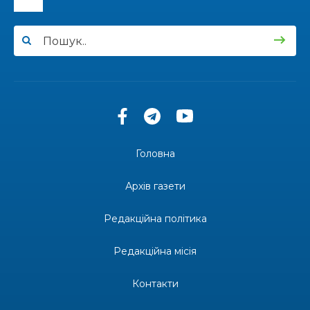
13:33
Юні мешканці Бахмутської громади у Харкові
долучилися до проєкту «Радість у дитячих
30 лип
усмішках»
13:27
Інформація про фінансування матеріальної
допомоги мешканцям Бахмутської міської
30 лип
територіальної громади
14:37
«Дві музи» у Рівному: свято краси, мистецтва
та натхнення!
28 лип
Головна
14:31
Зустріч провідних спортсменів і тренерів
Донеччини
Архів газети
28 лип
Редакційна політика
14:23
Одна з найяскравіших постатей Бахмута –
Борис Сергійович Вальх, видатний лікар,
28 лип
епідеміолог, зоолог
Редакційна місія
13:19
Бахмутських медичних працівників привітали з
Контакти
професійним святом
25 лип