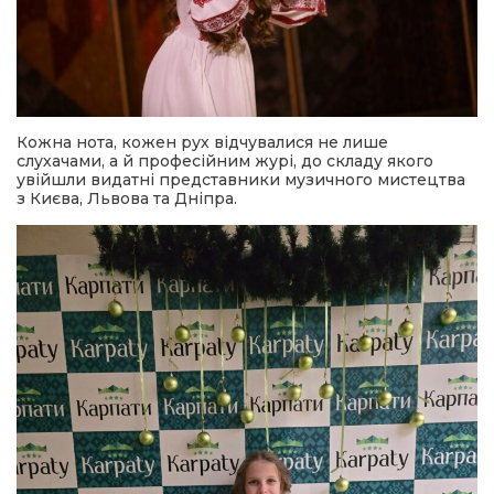
Кожна нота, кожен рух відчувалися не лише
слухачами, а й професійним журі, до складу якого
увійшли видатні представники музичного мистецтва
з Києва, Львова та Дніпра.