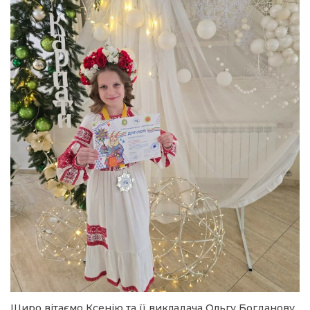
Щиро вітаємо Ксенію та її викладача Ольгу Богданову