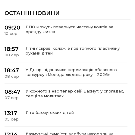
ОСТАННІ НОВИНИ
09:20
ВПО можуть повернути частину коштів за
оренду житла
10 сер
18:57
Літні яскраві колажі з повітряного пластиліну
руками дітей
08 сер
18:47
У Дніпрі відзначили переможців обласного
конкурсу «Молода людина року – 2026»
08 сер
08:47
У кожного з нас тепер свій Бахмут: у спогадах,
серці та молитвах
07 сер
13:17
Літо бахмутських дітей
05 сер
12:14
Бахмутські сумоїсти здобули нагороди на