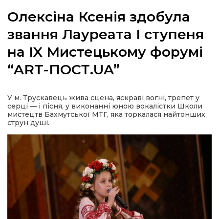
Олексіна Ксенія здобула
звання Лауреата І ступеня
на IX Мистецькому форумі
а
“ART-ПОСТ.UA”
газети
У м. Трускавець жива сцена, яскраві вогні, трепет у
ійна політика
серці — і пісня, у виконанні юною вокалістки Школи
мистецтв Бахмутської МТГ, яка торкалася найтонших
струн душі.
ійна місія
ти