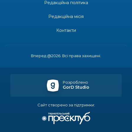
13:27
Інформація про фінансування матеріальної
Редакційна політика
допомоги мешканцям Бахмутської міської
30 лип
територіальної громади
Редакційна місія
14:37
«Дві музи» у Рівному: свято краси, мистецтва
та натхнення!
Контакти
28 лип
14:31
Зустріч провідних спортсменів і тренерів
Донеччини
28 лип
Вперед @2026. Всі права захищені.
14:23
Одна з найяскравіших постатей Бахмута –
Борис Сергійович Вальх, видатний лікар,
28 лип
епідеміолог, зоолог
Розроблено
GorD Studio
13:19
Бахмутських медичних працівників привітали з
професійним святом
25 лип
Сайт створено за підтримки:
13:10
Літо, враження, творчість
24 лип