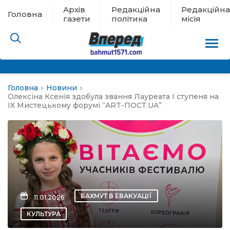
Архів
Редакційна
Редакційна
Головна
газети
політика
місія
Головна
Новини
пам’яті
Олексіна Ксенія здобула звання Лауреата І ступеня на
IX Мистецькому форумі “ART-ПОСТ.UA”
 в евакуації
льство
ні новини
БАХМУТ В ЕВАКУАЦІЇ
11.01.2026
цина
КУЛЬТУРА