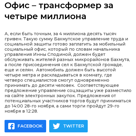
Офис – трансформер за
четыре миллиона
а
А, если быть точным, за 4 миллиона десять тысяч
гривен. Такую сумму Бахмутское управление труда и
социальной защиты готово заплатить за мобильный
газети
социальный офис, который по словам начальника
управления Инны Сподиной, должен будет
обслуживать жителей разных микрорайонов Бахмута,
ійна політика
а после присоединения сел к Бахмутской громаде,
еще и селян. Автомобиль должен быть высотой
четыре метра и раскладываться в комнату, где
ійна місія
четверо специалистов смогут одновременно
принимать до десяти человек. Соответствующее
предложение управление соцзащиты уже разместило
на сайте электронных закупок. Предложения от
ти
потенциальных участников торгов будут приниматься
до 14:00 28-го ноября, а сами торги пройдут 29-го
ноября в 12:28.
FACEBOOK
TWITTER