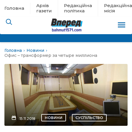
Архів
Редакційна
Редакційна
Головна
газети
політика
місія
Головна
Новини
пам’яті
Офис – трансформер за четыре миллиона
 в евакуації
льство
ні новини
цина
НОВИНИ
СУСПІЛЬСТВО
15.11.2018