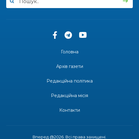
13:27
Інформація про фінансування матеріальної
допомоги мешканцям Бахмутської міської
30 лип
територіальної громади
14:37
«Дві музи» у Рівному: свято краси, мистецтва
та натхнення!
28 лип
Головна
14:31
Зустріч провідних спортсменів і тренерів
Донеччини
Архів газети
28 лип
Редакційна політика
14:23
Одна з найяскравіших постатей Бахмута –
Борис Сергійович Вальх, видатний лікар,
28 лип
епідеміолог, зоолог
Редакційна місія
13:19
Бахмутських медичних працівників привітали з
Контакти
професійним святом
25 лип
13:10
Літо, враження, творчість
24 лип
Вперед @2026. Всі права захищені.