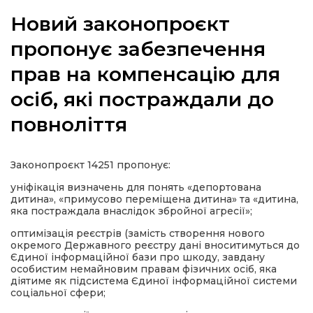
Новий законопроєкт
пропонує забезпечення
прав на компенсацію для
а
осіб, які постраждали до
газети
повноліття
ійна політика
Законопроєкт 14251 пропонує:
ійна місія
уніфікація визначень для понять «депортована
дитина», «примусово переміщена дитина» та «дитина,
яка постраждала внаслідок збройної агресії»;
ти
оптимізація реєстрів (замість створення нового
окремого Державного реєстру дані вноситимуться до
Єдиної інформаційної бази про шкоду, завдану
особистим немайновим правам фізичних осіб, яка
діятиме як підсистема Єдиної інформаційної системи
соціальної сфери;