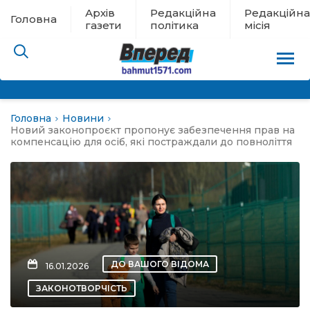
Архів
Редакційна
Редакційна
Головна
газети
політика
місія
Головна
Новини
пам’яті
Новий законопроєкт пропонує забезпечення прав на
компенсацію для осіб, які постраждали до повноліття
 в евакуації
льство
ні новини
ДО ВАШОГО ВІДОМА
16.01.2026
цина
ЗАКОНОТВОРЧІСТЬ