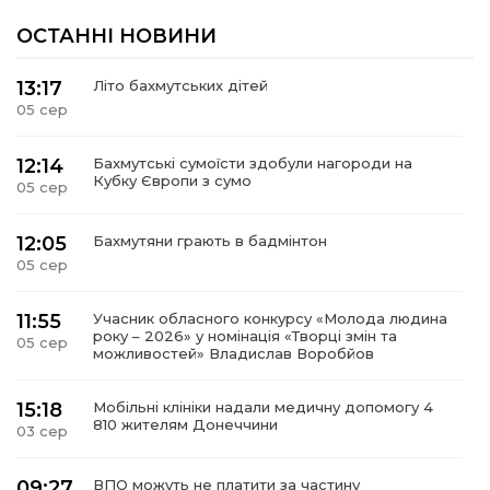
ОСТАННІ НОВИНИ
13:17
Літо бахмутських дітей
05 сер
12:14
Бахмутські сумоїсти здобули нагороди на
Кубку Європи з сумо
05 сер
12:05
Бахмутяни грають в бадмінтон
05 сер
11:55
Учасник обласного конкурсу «Молода людина
року – 2026» у номінація «Творці змін та
05 сер
можливостей» Владислав Воробйов
15:18
Мобільні клініки надали медичну допомогу 4
810 жителям Донеччини
03 сер
09:27
ВПО можуть не платити за частину