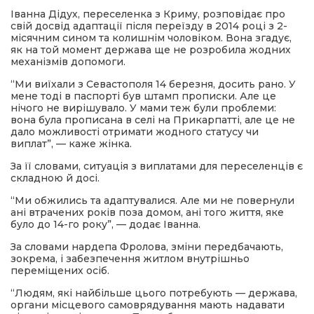
Іванна Дідух, переселенка з Криму, розповідає про
свій досвід адаптації після переїзду в 2014 році з 2-
місячним сином та колишнім чоловіком. Вона згадує,
як на той момент держава ще не розробила жодних
механізмів допомоги.
“Ми виїхали з Севастополя 14 березня, досить рано. У
мене тоді в паспорті був штамп прописки. Але це
нічого не вирішувало. У мами теж були проблеми:
вона була прописана в селі на Прикарпатті, але це не
дало можливості отримати жодного статусу чи
виплат”, — каже жінка.
За її словами, ситуація з виплатами для переселенців є
складною й досі.
“Ми обжились та адаптувалися. Але ми не повернули
ані втрачених років поза домом, ані того життя, яке
було до 14-го року”, — додає Іванна.
За словами нардепа Фролова, зміни передбачають,
зокрема, і забезпечення житлом внутрішньо
переміщених осіб.
“Людям, які найбільше цього потребують — держава,
органи місцевого самоврядування мають надавати