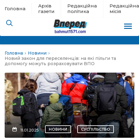
Архів
Редакційна
Редакційна
Головна
газети
політика
місія
Головна
Новини
пам’яті
Новий закон для переселенців: на які пільги та
допомогу можуть розраховувати ВПО
 в евакуації
льство
ні новини
цина
НОВИНИ
СУСПІЛЬСТВО
11.01.2025