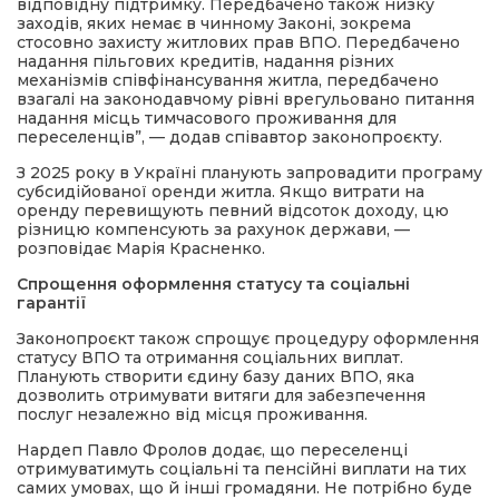
відповідну підтримку. Передбачено також низку
заходів, яких немає в чинному Законі, зокрема
стосовно захисту житлових прав ВПО. Передбачено
надання пільгових кредитів, надання різних
механізмів співфінансування житла, передбачено
взагалі на законодавчому рівні врегульовано питання
надання місць тимчасового проживання для
переселенців”, — додав співавтор законопроєкту.
З 2025 року в Україні планують запровадити програму
субсидійованої оренди житла. Якщо витрати на
оренду перевищують певний відсоток доходу, цю
різницю компенсують за рахунок держави, —
розповідає Марія Красненко.
Спрощення оформлення статусу та соціальні
гарантії
Законопроєкт також спрощує процедуру оформлення
статусу ВПО та отримання соціальних виплат.
Планують створити єдину базу даних ВПО, яка
дозволить отримувати витяги для забезпечення
послуг незалежно від місця проживання.
Нардеп Павло Фролов додає, що переселенці
отримуватимуть соціальні та пенсійні виплати на тих
самих умовах, що й інші громадяни. Не потрібно буде