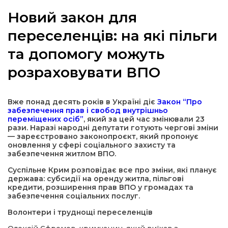
Новий закон для
переселенців: на які пільги
та допомогу можуть
а
розраховувати ВПО
газети
Вже понад десять років в Україні діє
Закон “Про
ійна політика
забезпечення прав і свобод внутрішньо
переміщених осіб”
, який за цей час змінювали 23
рази. Наразі народні депутати готують чергові зміни
ійна місія
— зареєстровано законопроєкт, який пропонує
оновлення у сфері соціального захисту та
забезпечення житлом ВПО.
ти
Суспільне Крим розповідає все про зміни, які планує
держава: субсидії на оренду житла, пільгові
кредити, розширення прав ВПО у громадах та
забезпечення соціальних послуг.
Волонтери і труднощі переселенців