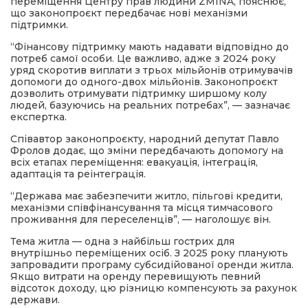
переміщення Центру прав людини ZMINA, пояснює,
що законопроєкт передбачає нові механізми
підтримки.
“Фінансову підтримку мають надавати відповідно до
потреб самої особи. Це важливо, адже з 2024 року
уряд скоротив виплати з трьох мільйонів отримувачів
допомоги до одного-двох мільйонів. Законопроєкт
дозволить отримувати підтримку ширшому колу
людей, базуючись на реальних потребах”, — зазначає
експертка.
Співавтор законопроєкту, народний депутат Павло
Фролов додає, що зміни передбачають допомогу на
всіх етапах переміщення: евакуація, інтеграція,
адаптація та реінтеграція.
“Держава має забезпечити житло, пільгові кредити,
механізми співфінансування та місця тимчасового
проживання для переселенців”, — наголошує він.
Тема житла — одна з найбільш гострих для
внутрішньо переміщених осіб. З 2025 року планують
запровадити програму субсидійованої оренди житла.
Якщо витрати на оренду перевищують певний
відсоток доходу, цю різницю компенсують за рахунок
держави.