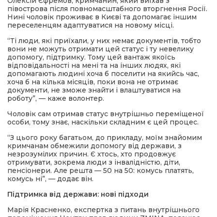
Олексій Єфремов, кримчанин, який виїхав з
півострова після повномасштабного вторгнення Росії.
Нині чоловік проживає в Києві та допомагає іншим
переселенцям адаптуватися на новому місці.
“Ті люди, які приїхали, у них немає документів, тобто
вони не можуть отримати цей статус і ту невелику
допомогу, підтримку. Тому цей вантаж якоїсь
відповідальності на мені та на інших людях, які
допомагають людині хоча б поселити на якийсь час,
хоча б на кілька місяців, поки вона не отримає
документи, не зможе знайти і влаштуватися на
роботу”, — каже волонтер.
Чоловік сам отримав статус внутрішньо переміщеної
особи, тому знає, наскільки складним є цей процес.
“З цього року багатьом, до прикладу, моїм знайомим
кримчанам обмежили допомогу від держави, з
незрозумілих причин. Є хтось, хто продовжує
отримувати, зокрема люди з інвалідністю, діти,
пенсіонери. Але решта — 50 на 50: комусь платять,
комусь ні”, — додає він.
Підтримка від держави: нові підходи
Марія Красненко, експертка з питань внутрішнього