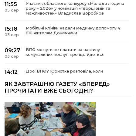
11:55
Учасник обласного конкурсу «Молода людина
року – 2026» у номінація «Творці змін та
05 сер
можливостей» Владислав Воробйов
15:18
Мобільні клініки надали медичну допомогу 4
810 жителям Донеччини
03 сер
09:27
ВПО можуть не платити за частину
комунальних послуг: про що йдеться
03 сер
14:12
Досі ВПО? Юристка розповіла, коли
переселенці втрачають виплати та статус
01 сер
внутрішньо переміщеної особи
ЯК ЗАВТРАШНЮ ГАЗЕТУ «ВПЕРЕД»
ПРОЧИТАТИ ВЖЕ СЬОГОДНІ?
14:04
Учасниця обласного конкурсу «Молода
людина року – 2026» у номінації «Пульс життя»
01 сер
Аліна Кулик
15:58
Літо в Жовтих Водах
31 лип