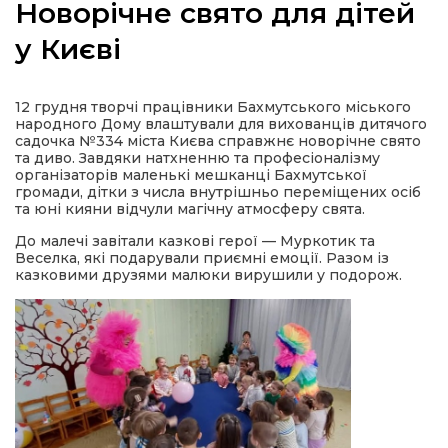
Новорічне свято для дітей
у Києві
а
12 грудня творчі працівники Бахмутського міського
народного Дому влаштували для вихованців дитячого
садочка №334 міста Києва справжнє новорічне свято
газети
та диво. Завдяки натхненню та професіоналізму
організаторів маленькі мешканці Бахмутської
громади, дітки з числа внутрішньо переміщених осіб
та юні кияни відчули магічну атмосферу свята.
ійна політика
До малечі завітали казкові герої — Муркотик та
Веселка, які подарували приємні емоції. Разом із
ійна місія
казковими друзями малюки вирушили у подорож.
ти