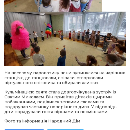
На веселому паровозику вони зупинялися на чарівних
станціях, де танцювали, співали, створювали
віртуального сніговика та обирали ялинки.
Кульмінацією свята стала довгоочікувана зустріч із
Святим Миколаєм. Він привітав дітлахів щирими
побажаннями, поділився теплими словами та
подарував частинку новорічного дива. У відповідь
діти порадували гостя віршами та посмішками.
Фото та інформація Народний Дім