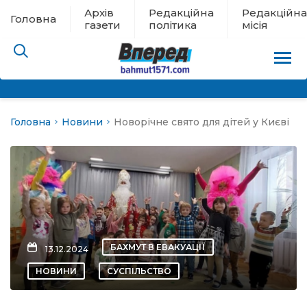
Архів
Редакційна
Редакційна
Головна
газети
політика
місія
Головна
Новини
Новорічне свято для дітей у Києві
пам’яті
 в евакуації
льство
ні новини
БАХМУТ В ЕВАКУАЦІЇ
13.12.2024
цина
НОВИНИ
СУСПІЛЬСТВО