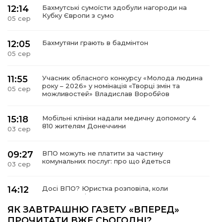
12:14
Бахмутські сумоїсти здобули нагороди на
Кубку Європи з сумо
05 сер
12:05
Бахмутяни грають в бадмінтон
05 сер
11:55
Учасник обласного конкурсу «Молода людина
року – 2026» у номінація «Творці змін та
05 сер
можливостей» Владислав Воробйов
15:18
Мобільні клініки надали медичну допомогу 4
810 жителям Донеччини
03 сер
09:27
ВПО можуть не платити за частину
комунальних послуг: про що йдеться
03 сер
14:12
Досі ВПО? Юристка розповіла, коли
переселенці втрачають виплати та статус
01 сер
внутрішньо переміщеної особи
ЯК ЗАВТРАШНЮ ГАЗЕТУ «ВПЕРЕД»
ПРОЧИТАТИ ВЖЕ СЬОГОДНІ?