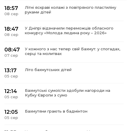
18:57
Літні яскраві колажі з повітряного пластиліну
руками дітей
08 сер
18:47
У Дніпрі відзначили переможців обласного
конкурсу «Молода людина року – 2026»
08 сер
08:47
У кожного з нас тепер свій Бахмут: у спогадах,
серці та молитвах
07 сер
13:17
Літо бахмутських дітей
05 сер
12:14
Бахмутські сумоїсти здобули нагороди на
Кубку Європи з сумо
05 сер
12:05
Бахмутяни грають в бадмінтон
05 сер