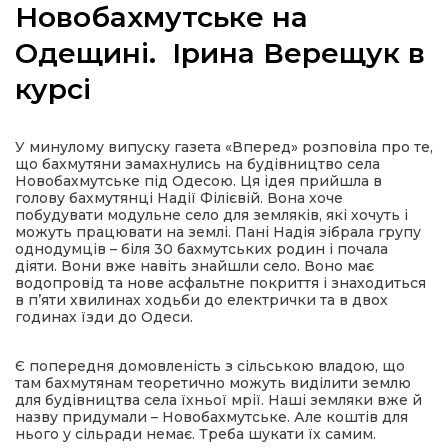
Новобахмутське на
Одещині. Ірина Верещук в
курсі
а
У минулому випуску газета «Вперед» розповіла про те,
газети
що бахмутяни замахнулись на будівництво села
Новобахмутське під Одесою. Ця ідея прийшла в
голову бахмутянці Надії Філієвій. Вона хоче
ійна політика
побудувати модульне село для земляків, які хочуть і
можуть працювати на землі. Пані Надія зібрала групу
однодумців – біля 30 бахмутських родин і почала
ійна місія
діяти. Вони вже навіть знайшли село. Воно має
водопровід та нове асфальтне покриття і знаходиться
в п’яти хвилинах ходьби до електрички та в двох
ти
годинах їзди до Одеси.
Є попередня домовленість з сільською владою, що
там бахмутянам теоретично можуть виділити землю
для будівництва села їхньої мрії. Наші земляки вже й
назву придумали – Новобахмутське. Але коштів для
нього у сільради немає. Треба шукати їх самим.