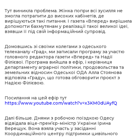
Тут виникла проблема. Жінка попри всі зусилля не
змогла потрапити до високих кабінетів, де
вирішуються такі питання. І газета «Вперед» вирішила
допомогти бахмутянам у реалізації такої великої ідеї,
взявши її під свій інформаційний супровід.
Домовшись зі своїми колегами з одеського
телеканалу «Град», ми записали програму за участю
головного редактора газети «Вперед» та Надії
Філієвої. Програма вийшла в ефір, і керівниця
департаменту аграрної політики, продовольства та
земельних відносин Одеської ОДА Алла Стоянова
відповіла «Граду», що готова обговорити проєкт з
Надією Філієвою.
Посилання на цей ефір тут
https://www.youtube.com/watch?v=x3KM0dUAyfQ
Далі більше. Днями з робочою поїздкою Одесу
відвідала віце-прем’єр-міністр України Ірина
Верещук. Вона взяла участь у засіданні
Координаційного центру підтримки цивільного