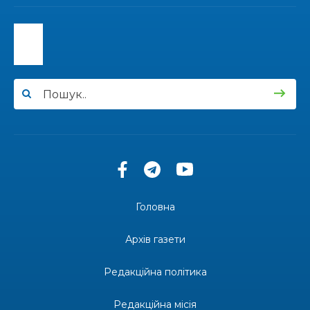
15:30
Бахмутяни відвідали Музей науки
Національного університету «Полтавська
31 лип
політехніка імені Юрія Кондратюка»
15:24
Бахмутянка Ірина Денисенко бере участь у
конкурсі «Молода людина року – 2026»
31 лип
13:40
“Серпневі свята” – Клуб з народознавства
“Народний календар”
30 лип
13:33
Юні мешканці Бахмутської громади у Харкові
долучилися до проєкту «Радість у дитячих
30 лип
усмішках»
Головна
13:27
Інформація про фінансування матеріальної
допомоги мешканцям Бахмутської міської
30 лип
Архів газети
територіальної громади
Редакційна політика
14:37
«Дві музи» у Рівному: свято краси, мистецтва
та натхнення!
28 лип
Редакційна місія