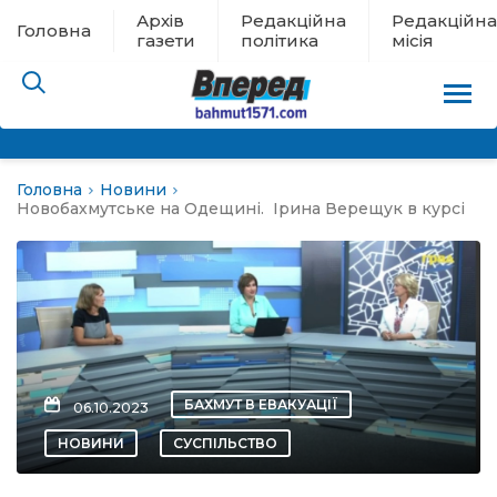
Архів
Редакційна
Редакційна
Головна
газети
політика
місія
Головна
Новини
пам’яті
Новобахмутське на Одещині. Ірина Верещук в курсі
 в евакуації
льство
ні новини
БАХМУТ В ЕВАКУАЦІЇ
06.10.2023
цина
НОВИНИ
СУСПІЛЬСТВО