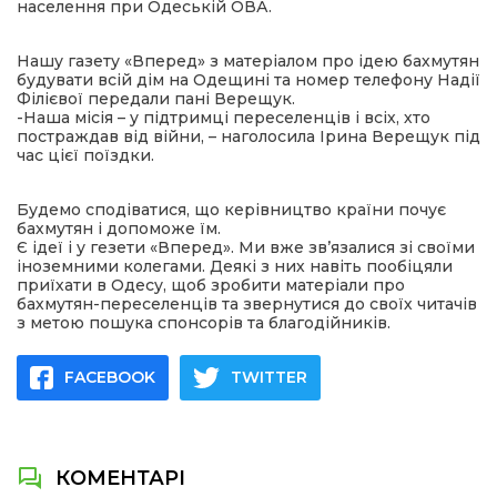
населення при Одеській ОВА.
Нашу газету «Вперед» з матеріалом про ідею бахмутян
будувати всій дім на Одещині та номер телефону Надії
Філієвої передали пані Верещук.
-Наша місія – у підтримці переселенців і всіх, хто
постраждав від війни, – наголосила Ірина Верещук під
час цієї поїздки.
Будемо сподіватися, що керівництво країни почує
бахмутян і допоможе їм.
Є ідеї і у гезети «Вперед». Ми вже зв’язалися зі своїми
іноземними колегами. Деякі з них навіть пообіцяли
приїхати в Одесу, щоб зробити матеріали про
бахмутян-переселенців та звернутися до своїх читачів
з метою пошука спонсорів та благодійників.
FACEBOOK
TWITTER
КОМЕНТАРІ