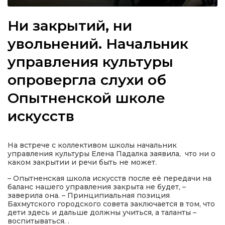
Ни закрытий, ни
увольнений. Начальник
а
управления культуры
опровергла слухи об
газети
Опытненской школе
ійна політика
искусств
ійна місія
На встрече с коллективом школы начальник
управления культуры Елена Падалка заявила, что ни о
ти
каком закрытии и речи быть не может.
– Опытненская школа искусств после её передачи на
баланс нашего управления закрыта не будет, –
заверила она. – Принципиальная позиция
Бахмутского городского совета заключается в том, что
дети здесь и дальше должны учиться, а таланты –
воспитываться. .