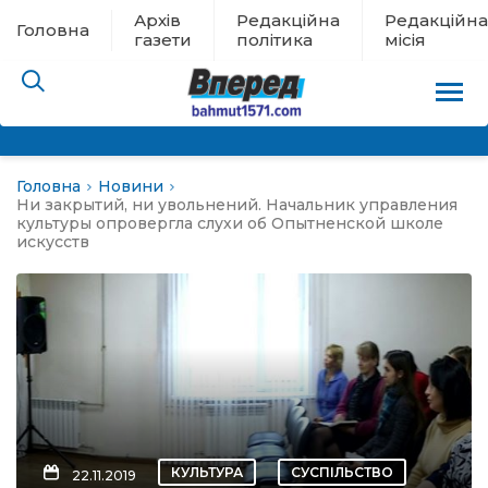
Архів
Редакційна
Редакційна
Головна
газети
політика
місія
Головна
Новини
пам’яті
Ни закрытий, ни увольнений. Начальник управления
культуры опровергла слухи об Опытненской школе
искусств
 в евакуації
льство
ні новини
цина
КУЛЬТУРА
СУСПІЛЬСТВО
22.11.2019