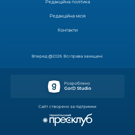
Редакційна політика
14:23
Одна з найяскравіших постатей Бахмута –
Борис Сергійович Вальх, видатний лікар,
28 лип
епідеміолог, зоолог
Редакційна місія
13:19
Бахмутських медичних працівників привітали з
Контакти
професійним святом
25 лип
13:10
Літо, враження, творчість
24 лип
Вперед @2026. Всі права захищені.
14:38
Кабмін запровадив персональне фінансування
соцпослуг для ВПО: кошти надходитимуть на
23 лип
спецрахунки
Розроблено
GorD Studio
16:39
Іпотеку для ВПО спростили, але з одним
нюансом: деталі оновленої “єОселі”
22 лип
Сайт створено за підтримки:
16:34
Перемога бахмутян на фіналі Кубка України з
легкоатлетичних метань
22 лип