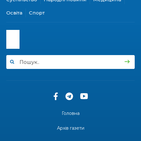
15:24
Бахмутянка Ірина Денисенко бере участь у
конкурсі «Молода людина року – 2026»
31 лип
Освіта
Спорт
13:40
“Серпневі свята” – Клуб з народознавства
“Народний календар”
30 лип
13:33
Юні мешканці Бахмутської громади у Харкові
долучилися до проєкту «Радість у дитячих
30 лип
усмішках»
13:27
Інформація про фінансування матеріальної
допомоги мешканцям Бахмутської міської
30 лип
територіальної громади
14:37
«Дві музи» у Рівному: свято краси, мистецтва
та натхнення!
28 лип
Головна
14:31
Зустріч провідних спортсменів і тренерів
Донеччини
Архів газети
28 лип