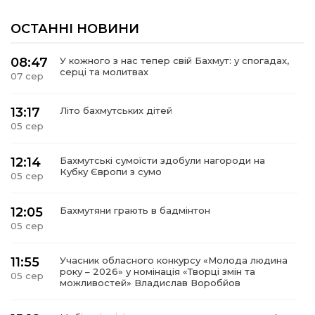
ОСТАННІ НОВИНИ
08:47
У кожного з нас тепер свій Бахмут: у спогадах,
серці та молитвах
07 сер
13:17
Літо бахмутських дітей
05 сер
12:14
Бахмутські сумоїсти здобули нагороди на
Кубку Європи з сумо
05 сер
12:05
Бахмутяни грають в бадмінтон
05 сер
11:55
Учасник обласного конкурсу «Молода людина
року – 2026» у номінація «Творці змін та
05 сер
можливостей» Владислав Воробйов