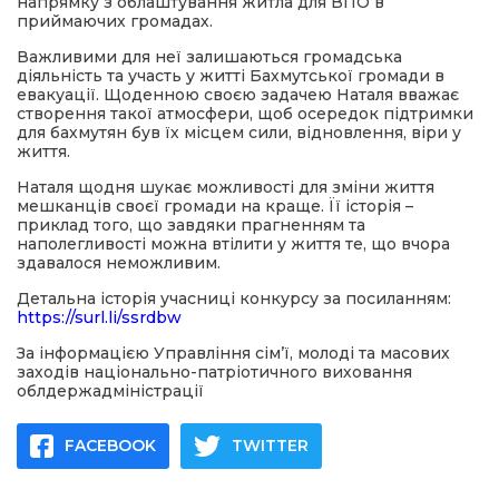
напрямку з облаштування житла для ВПО в
приймаючих громадах.
Важливими для неї залишаються громадська
діяльність та участь у житті Бахмутської громади в
евакуації. Щоденною своєю задачею Наталя вважає
створення такої атмосфери, щоб осередок підтримки
для бахмутян був їх місцем сили, відновлення, віри у
життя.
Наталя щодня шукає можливості для зміни життя
мешканців своєї громади на краще. Її історія –
приклад того, що завдяки прагненням та
наполегливості можна втілити у життя те, що вчора
здавалося неможливим.
Детальна історія учасниці конкурсу за посиланням:
https://surl.li/ssrdbw
За інформацією Управління сім’ї, молоді та масових
заходів національно-патріотичного виховання
облдержадміністрації
FACEBOOK
TWITTER