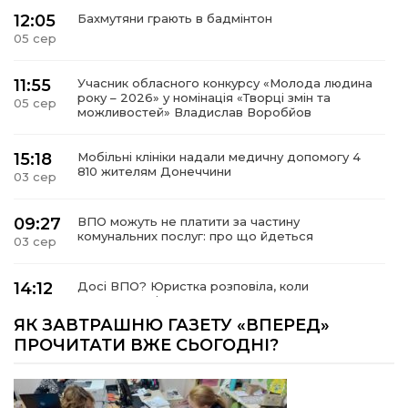
12:05
Бахмутяни грають в бадмінтон
05 сер
11:55
Учасник обласного конкурсу «Молода людина
року – 2026» у номінація «Творці змін та
05 сер
можливостей» Владислав Воробйов
15:18
Мобільні клініки надали медичну допомогу 4
810 жителям Донеччини
03 сер
09:27
ВПО можуть не платити за частину
комунальних послуг: про що йдеться
03 сер
14:12
Досі ВПО? Юристка розповіла, коли
переселенці втрачають виплати та статус
01 сер
внутрішньо переміщеної особи
ЯК ЗАВТРАШНЮ ГАЗЕТУ «ВПЕРЕД»
ПРОЧИТАТИ ВЖЕ СЬОГОДНІ?
14:04
Учасниця обласного конкурсу «Молода
людина року – 2026» у номінації «Пульс життя»
01 сер
Аліна Кулик