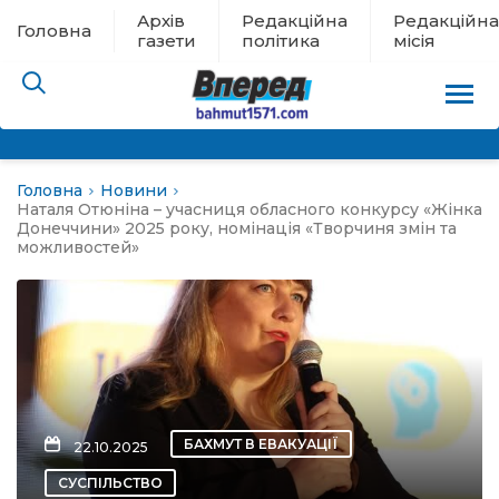
Архів
Редакційна
Редакційна
Головна
газети
політика
місія
Головна
Новини
пам’яті
Наталя Отюніна – учасниця обласного конкурсу «Жінка
Донеччини» 2025 року, номінація «Творчиня змін та
можливостей»
 в евакуації
льство
ні новини
цина
БАХМУТ В ЕВАКУАЦІЇ
22.10.2025
СУСПІЛЬСТВО