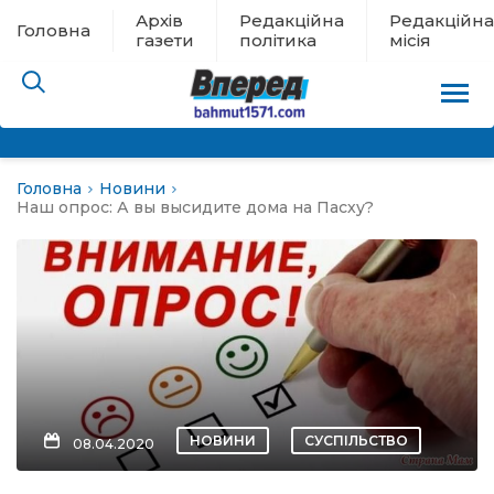
Архів
Редакційна
Редакційна
Головна
газети
політика
місія
Головна
Новини
пам’яті
Наш опрос: А вы высидите дома на Пасху?
 в евакуації
льство
ні новини
цина
НОВИНИ
СУСПІЛЬСТВО
08.04.2020