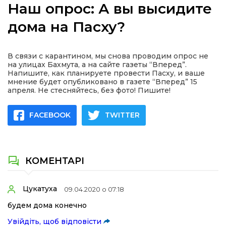
Наш опрос: А вы высидите
дома на Пасху?
а
В связи с карантином, мы снова проводим опрос не
на улицах Бахмута, а на сайте газеты “Вперед”.
Напишите, как планируете провести Пасху, и ваше
газети
мнение будет опубликовано в газете “Вперед” 15
апреля. Не стесняйтесь, без фото! Пишите!
ійна політика
FACEBOOK
TWITTER
ійна місія
ти
КОМЕНТАРІ
Цукатуха
09.04.2020 о 07:18
будем дома конечно
Увійдіть, щоб відповісти