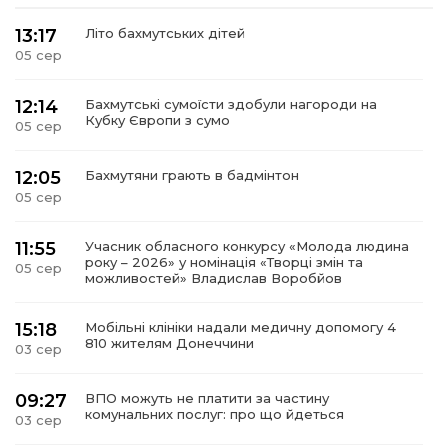
13:17
Літо бахмутських дітей
05 сер
12:14
Бахмутські сумоїсти здобули нагороди на
Кубку Європи з сумо
05 сер
12:05
Бахмутяни грають в бадмінтон
05 сер
11:55
Учасник обласного конкурсу «Молода людина
року – 2026» у номінація «Творці змін та
05 сер
можливостей» Владислав Воробйов
15:18
Мобільні клініки надали медичну допомогу 4
810 жителям Донеччини
03 сер
09:27
ВПО можуть не платити за частину
комунальних послуг: про що йдеться
03 сер