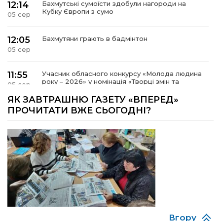
12:14
Бахмутські сумоїсти здобули нагороди на
Кубку Європи з сумо
05 сер
12:05
Бахмутяни грають в бадмінтон
05 сер
11:55
Учасник обласного конкурсу «Молода людина
року – 2026» у номінація «Творці змін та
05 сер
можливостей» Владислав Воробйов
ЯК ЗАВТРАШНЮ ГАЗЕТУ «ВПЕРЕД»
ПРОЧИТАТИ ВЖЕ СЬОГОДНІ?
15:18
Мобільні клініки надали медичну допомогу 4
810 жителям Донеччини
03 сер
09:27
ВПО можуть не платити за частину
комунальних послуг: про що йдеться
03 сер
14:12
Досі ВПО? Юристка розповіла, коли
переселенці втрачають виплати та статус
01 сер
внутрішньо переміщеної особи
Вгору