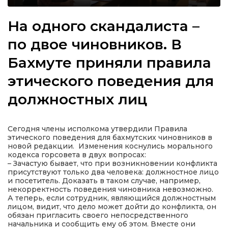
На одного скандалиста –
по двое чиновников. В
а
Бахмуте приняли правила
этического поведения для
газети
должностных лиц
ійна політика
Сегодня члены исполкома утвердили Правила
ійна місія
этического поведения для бахмутских чиновников в
новой редакции. Изменения коснулись морального
кодекса горсовета в двух вопросах:
ти
– Зачастую бывает, что при возникновении конфликта
присутствуют только два человека: должностное лицо
и посетитель. Доказать в таком случае, например,
некорректность поведения чиновника невозможно.
А теперь, если сотрудник, являющийся должностным
лицом, видит, что дело может дойти до конфликта, он
обязан пригласить своего непосредственного
начальника и сообщить ему об этом. Вместе они