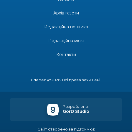
13:27
Інформація про фінансування матеріальної
допомоги мешканцям Бахмутської міської
30 лип
Архів газети
територіальної громади
Редакційна політика
14:37
«Дві музи» у Рівному: свято краси, мистецтва
та натхнення!
28 лип
Редакційна місія
14:31
Зустріч провідних спортсменів і тренерів
Донеччини
Контакти
28 лип
14:23
Одна з найяскравіших постатей Бахмута –
Борис Сергійович Вальх, видатний лікар,
28 лип
епідеміолог, зоолог
Вперед @2026. Всі права захищені.
13:19
Бахмутських медичних працівників привітали з
професійним святом
25 лип
Розроблено
GorD Studio
13:10
Літо, враження, творчість
24 лип
Сайт створено за підтримки: