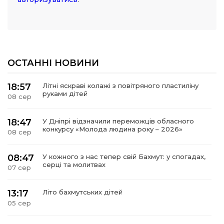
ОСТАННІ НОВИНИ
18:57
Літні яскраві колажі з повітряного пластиліну
руками дітей
08 сер
18:47
У Дніпрі відзначили переможців обласного
конкурсу «Молода людина року – 2026»
08 сер
08:47
У кожного з нас тепер свій Бахмут: у спогадах,
серці та молитвах
07 сер
13:17
Літо бахмутських дітей
05 сер