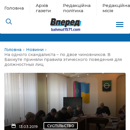
Архів
Редакційна
Редакційна
Головна
газети
політика
місія
Головна
Новини
пам’яті
На одного скандалиста – по двое чиновников. В
Бахмуте приняли правила этического поведения для
должностных лиц
 в евакуації
льство
ні новини
цина
СУСПІЛЬСТВО
13.03.2019