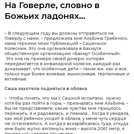
На Говерле, словно в
Божьих ладонях…
а
– В следующем году вы должны отправиться на
Говерлу с нами, – предложила мне Альбина Гребенюк,
мама героини моих публикаций – Сашеньки
газети
Колесник. Это она организовала в Бахмуте
общественную организацию «Бахмут Особенный».
Это она на примере своей дочери, которая
ійна політика
передвигается в инвалидной коляске, каждый раз
доказывает, что особенные дети – такие же, как и все,
только еще более волевые, выносливые, терпеливые и
ійна місія
активные.
Саша захотела подняться в облака
ти
– Чтобы понять, что мы с Сашкой испытали, нужно
хотя бы раз пойти в горы, – призналась мне Альбина. –
Вы не представляете, какие чувства мне пришлось
пережить: я и радовалась, и плакала… Когда я увидела,
как мой ребенок уходит в облака, у меня чуть сердце
не остановилось. А когда я вскарабкалась туда, откуда
мне было жутко взглянуть вниз – высота 2061 метр, я
поняла, что сделала это не зря.