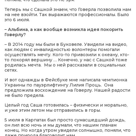
Теперь мы с Сашкой знаем, что Говерла позволила нам
на нее взойти. Так выражаются профессионалы. Было
это 6 июля.
– Альбина, а как вообще возникла идея покорить
Говерлу?
– В 2014 году мы были в Буковеле. Увидели на видео,
как людям с инвалидностью волонтеры помогали
осуществлять мечту. Кого-то привозили к океану, кто-
то покорял вершину … Конечно, у нас с Сашкой тоже
родилась мечта. Мы о ней рассказали в социальных
сетях.
И вот однажды в Фейсбуке мне написала чемпионка
Украины по пауэрлифтингу Лилия Проць. Она
предложила восхождение на Говерлу. Нашей радости
не было предела.
Целый год Саша готовилась – физически и морально,
и уже этим летом мы отправились в горы.
5 июля в Карпатах был просто сумасшедший дождь,
он лил всю ночь и мы думали, что нашим планам
конец. Но когда утром увидели солнышко, поняли, что
даже природа благоволит нам.