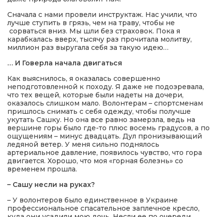
Сначала с нами провели инструктаж. Нас учили, что
лучше ступить в грязь, чем на траву, чтобы не
сорваться вниз. Мы шли без страховок. Пока я
карабкалась вверх, тысячу раз прочитала молитву,
миллион раз выругала себя за такую идею…
… И Говерла начала двигаться
Как выяснилось, я оказалась совершенно
неподготовленной к походу. Я даже не подозревала,
что тех вещей, которые были надеты на дочери,
оказалось слишком мало. Волонтерам – спортсменам
пришлось снимать с себя одежду, чтобы получше
укутать Сашку. Но она все равно замерзла, ведь на
вершине горы было где-то плюс восемь градусов, а по
ощущениям – минус двадцать. Дул пронизывающий
ледяной ветер. У меня сильно поднялось
артериальное давление, появилось чувство, что гора
двигается. Хорошо, что моя «горная болезнь» со
временем прошла.
– Сашу несли на руках?
– У волонтеров было единственное в Украине
профессиональное спасательное заплечное кресло,
куда они усадили мою дочь. Несли ее по очереди.