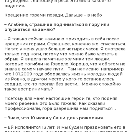
то увидела… батюшку в рясе. Это было какое-то
видение.
Крещение горами позади. Дальше – в небо
– Альбина, страшнее подниматься в гору или
опускаться на землю?
– Я только сейчас начинаю приходить в себя после
крещения горами. Страшнее, конечно же, спускаться.
На это у меня ушло больше четырех часов. Я смотрела
только под ноги, потому что можно было улететь в
обрыв. Я видела памятные холмики тем людям,
которые погибли на Говерле. Хорошо, что я об этом не
знала в самом начале пути… Там написано, например,
что 1.01.2009 года оборвалась жизнь молодых людей
из Ровно, в другом месте у кого-то остановилось
сердце, кто-то пропал без вести… Можно спокойно
такое воспринимать?
Поэтому для меня настоящие герои те, кто поднял
моего ребенка. Это было тяжело. Как сказали
профессионалы, гора разрешила нам подняться…
– Знаю, что 10 июля у Саши день рождения.
– Ей исполнится 13 лет. И мы будем праздновать его в