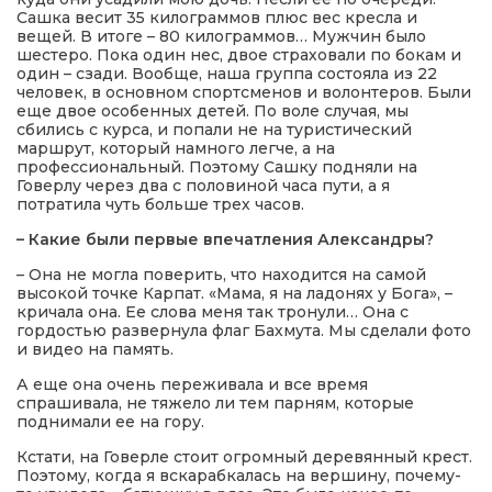
Сашка весит 35 килограммов плюс вес кресла и
вещей. В итоге – 80 килограммов… Мужчин было
шестеро. Пока один нес, двое страховали по бокам и
один – сзади. Вообще, наша группа состояла из 22
человек, в основном спортсменов и волонтеров. Были
еще двое особенных детей. По воле случая, мы
сбились с курса, и попали не на туристический
маршрут, который намного легче, а на
профессиональный. Поэтому Сашку подняли на
Говерлу через два с половиной часа пути, а я
потратила чуть больше трех часов.
– Какие были первые впечатления Александры?
– Она не могла поверить, что находится на самой
высокой точке Карпат. «Мама, я на ладонях у Бога», –
кричала она. Ее слова меня так тронули… Она с
гордостью развернула флаг Бахмута. Мы сделали фото
и видео на память.
А еще она очень переживала и все время
спрашивала, не тяжело ли тем парням, которые
поднимали ее на гору.
Кстати, на Говерле стоит огромный деревянный крест.
Поэтому, когда я вскарабкалась на вершину, почему-