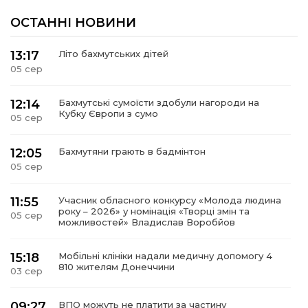
ОСТАННІ НОВИНИ
13:17
Літо бахмутських дітей
05 сер
12:14
Бахмутські сумоїсти здобули нагороди на
Кубку Європи з сумо
05 сер
12:05
Бахмутяни грають в бадмінтон
05 сер
11:55
Учасник обласного конкурсу «Молода людина
року – 2026» у номінація «Творці змін та
05 сер
можливостей» Владислав Воробйов
15:18
Мобільні клініки надали медичну допомогу 4
810 жителям Донеччини
03 сер
09:27
ВПО можуть не платити за частину