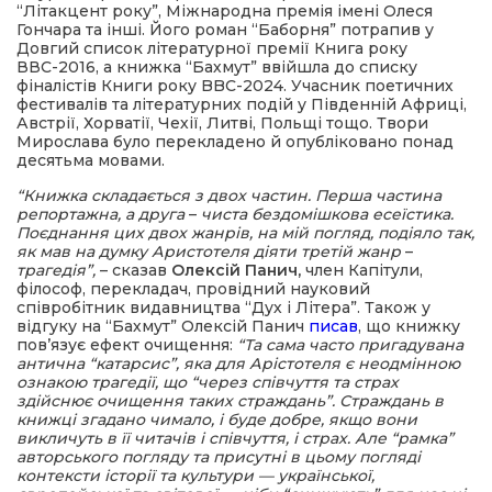
“Літакцент року”, Міжнародна премія імені Олеся
Гончара та інші. Його роман “Баборня” потрапив у
Довгий список літературної премії Книга року
ВВС-2016, а книжка “Бахмут” ввійшла до списку
фіналістів Книги року BBC-2024. Учасник поетичних
фестивалів та літературних подій у Південній Африці,
Австрії, Хорватії, Чехії, Литві, Польщі тощо. Твори
Мирослава було перекладено й опубліковано понад
десятьма мовами.
“Книжка складається з двох частин. Перша частина
репортажна, а друга
–
чиста бездомішкова есеїстика.
Поєднання цих двох жанрів, на мій погляд, подіяло так,
як мав на думку Аристотеля діяти третій жанр
–
трагедія”,
– сказав
Олексій Панич,
член Капітули,
філософ, перекладач, провідний науковий
співробітник видавництва “Дух і Літера”. Також у
відгуку на “Бахмут” Олексій Панич
писав
, що книжку
пов’язує ефект очищення:
“Та сама часто пригадувана
антична “катарсис”, яка для Арістотеля є неодмінною
ознакою трагедії, що “через співчуття та страх
здійснює очищення таких страждань”. Страждань в
книжці згадано чимало, і буде добре, якщо вони
викличуть в її читачів і співчуття, і страх. Але “рамка”
авторського погляду та присутні в цьому погляді
контексти історії та культури — української,