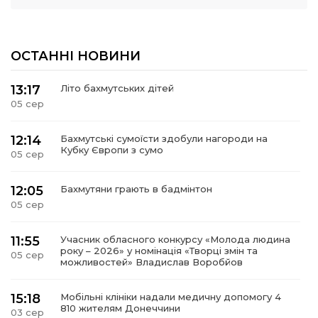
ОСТАННІ НОВИНИ
13:17
Літо бахмутських дітей
05 сер
12:14
Бахмутські сумоїсти здобули нагороди на
Кубку Європи з сумо
05 сер
12:05
Бахмутяни грають в бадмінтон
05 сер
11:55
Учасник обласного конкурсу «Молода людина
року – 2026» у номінація «Творці змін та
05 сер
можливостей» Владислав Воробйов
15:18
Мобільні клініки надали медичну допомогу 4
810 жителям Донеччини
03 сер