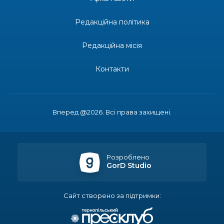
епідеміолог, зоолог
Редакційна політика
13:19
Бахмутських медичних працівників привітали з
професійним святом
25 лип
Редакційна місія
13:10
Літо, враження, творчість
Контакти
24 лип
14:38
Кабмін запровадив персональне фінансування
соцпослуг для ВПО: кошти надходитимуть на
23 лип
Вперед @2026. Всі права захищені.
спецрахунки
16:39
Іпотеку для ВПО спростили, але з одним
нюансом: деталі оновленої “єОселі”
22 лип
Розроблено
GorD Studio
16:34
Перемога бахмутян на фіналі Кубка України з
легкоатлетичних метань
22 лип
Сайт створено за підтримки:
14:44
Бахмутяни грали в парковий волейбол…
21 лип