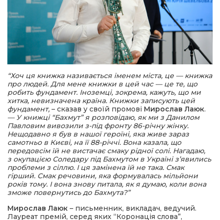
“Хоч ця книжка називається іменем міста, це — книжка
про людей. Для мене книжки в цей час — це те, що
робить фундамент. Іноземці, зокрема, кажуть, що ми
хитка, невизначена країна. Книжки записують цей
фундамент,
– сказав у своїй промові
Мирослав Лаюк
.
—
​​
У книжці “Бахмут” я розповідаю, як ми з Данилом
Павловим вивозили з-під фронту 86-річну жінку.
Нещодавно я був в нашої героїні, яка живе зараз
самотньо в Києві, на її 88-річчі. Вона казала, що
передовсім їй не вистачає смаку рідної солі. Нагадаю,
з окупацією Соледару під Бахмутом в Україні з’явились
проблеми з сіллю. І ця замінена їй не така. Смак
гірший. Смак речовини, яка формувалась мільйони
років тому. І вона знову питала, як я думаю, коли вона
зможе повернутись до Бахмута?”
Мирослав Лаюк
– письменник, викладач, ведучий.
Лауреат премій, серед яких “Коронація слова”,