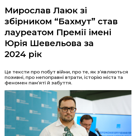
Мирослав Лаюк зі
збірником “Бахмут” став
лауреатом Премії імені
а
Юрія Шевельова за
газети
2024 рік
ійна політика
Це тексти про побут війни, про те, як з’являються
позивні, про непоправні втрати, історію міста та
ійна місія
феномен пам’яті й забуття.
ти