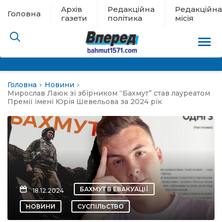
Архів
Редакційна
Редакційна
Головна
газети
політика
місія
Головна
Новини
пам’яті
Мирослав Лаюк зі збірником “Бахмут” став лауреатом
Премії імені Юрія Шевельова за 2024 рік
 в евакуації
льство
ні новини
БАХМУТ В ЕВАКУАЦІЇ
18.12.2024
цина
НОВИНИ
СУСПІЛЬСТВО