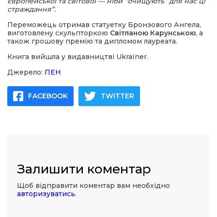
європейської та світової — ніби “очищують” для нас ці
страждання”.
Переможець отримав статуетку Бронзового Ангела,
виготовлену скульпторкою
Світланою Карунською
, а
також грошову премію та дипломом лауреата.
Книга вийшла у видавництві Ukraїner.
Джерело:
ПЕН
FACEBOOK
TWITTER
Залишити коментар
Щоб відправити коментар вам необхідно
авторизуватись
.