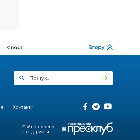
спростили, але з одним
22 лип
нюансом: деталі
оновленої “єОселі”
16:34
Перемога бахмутян на
фіналі Кубка України з
22 лип
легкоатлетичних метань
Спорт
Вгору
14:44
Бахмутяни грали в
парковий волейбол…
21 лип
13:17
Пишіть листи самому
собі, або як уникнути
21 лип
маніпуляцій без
конфліктів
12:41
Коли говорять гармати,
ія
Контакти
музи не мовчать
20 лип
Сайт створено
12:16
Бахмутяни взяли участь у
за підтримки:
фестивалі «Ількові
20 лип
забави»