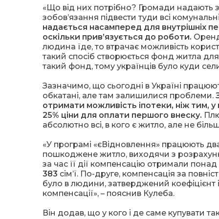
«Що від них потрібно? Громади надають з
зобов’язання підвести туди всі комунальн
надається насамперед для внутрішніх пе
оскільки прив’язується до роботи.
Оренд
людина їде, то втрачає можливість корист
такий спосіб створюється фонд житла для
такий фонд, тому українців було куди сели
Зазначимо, що сьогодні в Україні працюю
обкатані, але там залишилися проблеми.
отримати можливість іпотеки, ніж тим, у
25% ціни для оплати першого внеску.
Плю
абсолютно всі, в кого є житло, але не більш
«У програмі «єВідновлення» працюють дв
пошкоджене житло, виходячи з розрахунк
за час її дії компенсацію отримали понад
383
сім’ї. По-друге, компенсація за повні
було в людини, затверджений коефіцієнт 
компенсації», – пояснив Кулеба.
Він додав, що у кого і де саме купувати т