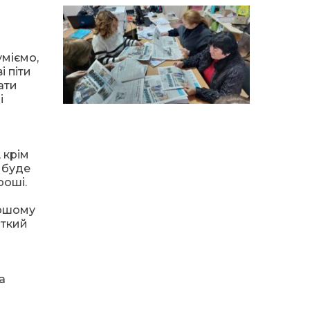
особи
14:04
Учасниця обласного
конкурсу «Молода
01 сер
людина року – 2026» у
уміємо,
номінації «Пульс життя»
і піти
Аліна Кулик
ати
і
15:58
Літо в Жовтих Водах
31 лип
 крім
15:30
Бахмутяни відвідали
е буде
Музей науки
31 лип
роші.
Національного
університету
«Полтавська політехніка
ршому
імені Юрія Кондратюка»
іткий
15:24
Бахмутянка Ірина
Денисенко бере участь у
31 лип
конкурсі «Молода
а
людина року – 2026»