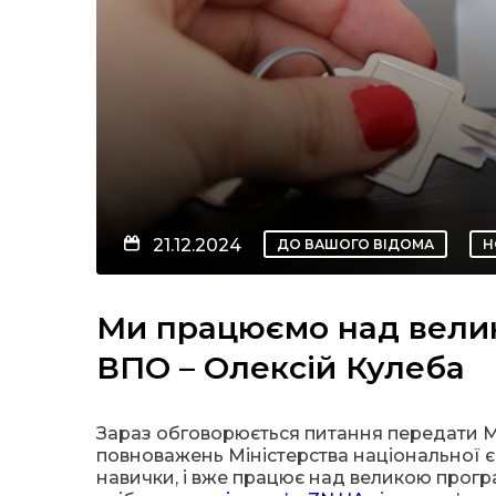
21.12.2024
ДО ВАШОГО ВІДОМА
Н
Ми працюємо над вели
ВПО – Олексій Кулеба
Зараз обговорюється питання передати Мі
повноважень Міністерства національної єд
навички, і вже працює над великою про