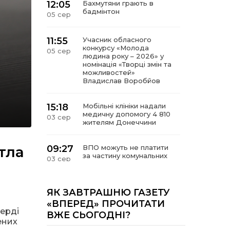
12:05
Бахмутяни грають в
бадмінтон
05 сер
11:55
Учасник обласного
конкурсу «Молода
05 сер
людина року – 2026» у
номінація «Творці змін та
можливостей»
Владислав Воробйов
15:18
Мобільні клініки надали
медичну допомогу 4 810
03 сер
жителям Донеччини
тла
09:27
ВПО можуть не платити
за частину комунальних
03 сер
послуг: про що йдеться
14:12
Досі ВПО? Юристка
ЯК ЗАВТРАШНЮ ГАЗЕТУ
розповіла, коли
01 сер
«ВПЕРЕД» ПРОЧИТАТИ
переселенці втрачають
верді
ВЖЕ СЬОГОДНІ?
виплати та статус
ених
внутрішньо переміщеної