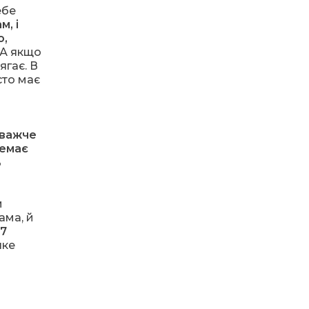
13:40
“Серпневі свята” – Клуб з
ебе
народознавства
30 лип
, і
“Народний календар”
о,
 А якщо
13:33
Юні мешканці
ягає. В
Бахмутської громади у
сто має
30 лип
Харкові долучилися до
проєкту «Радість у
дитячих усмішках»
 важче
13:27
Інформація про
немає
фінансування
30 лип
ь
матеріальної допомоги
мешканцям Бахмутської
міської територіальної
громади
и
ама, й
7
14:37
«Дві музи» у Рівному:
свято краси, мистецтва
яке
28 лип
та натхнення!
14:31
Зустріч провідних
спортсменів і тренерів
28 лип
Донеччини