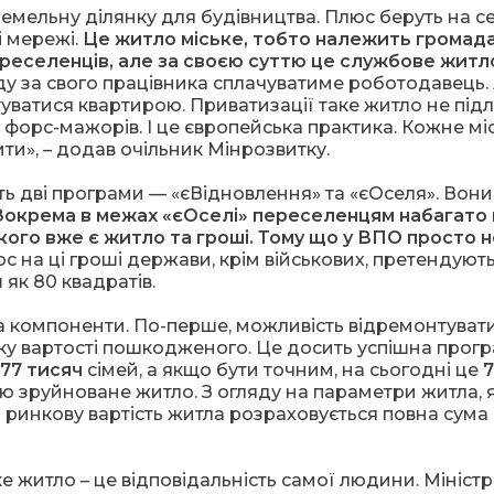
емельну ділянку для будівництва. Плюс беруть на с
і мережі.
Це житло міське, тобто належить громадам
реселенців, але за своєю суттю це службове житл
у за свого працівника сплачуватиме роботодавець.
уватися квартирою. Приватизації таке житло не підл
 форс-мажорів. І це європейська практика. Кожне мі
ти», – додав очільник Мінрозвитку.
ть дві програми — «єВідновлення» та «єОселя». Вони
Зокрема в межах «єОселі» переселенцям набагато
 кого вже є житло та гроші. Тому що у ВПО просто 
с на ці гроші держави, крім військових, претендуют
 як 80 квадратів.
а компоненти. По-перше, можливість відремонтуват
у вартості пошкодженого. Це досить успішна прогр
77 тисяч
сімей, а якщо бути точним, на сьогодні це
7
стю зруйноване житло. З огляду на параметри житла, 
і ринкову вартість житла розраховується повна сума
аке житло – це відповідальність самої людини. Міністр