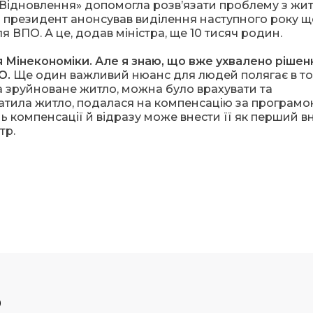
«єВідновлення» допомогла розв’язати проблему з жи
о президент анонсував виділення наступного року ще
 ВПО. А це, додав міністра, ще 10 тисяч родин.
 Мінекономіки.
Але я знаю, що вже ухвалено рішен
О.
Ще один важливий нюанс для людей полягає в то
а зруйноване житло, можна було врахувати та
атила житло, подалася на компенсацію за програм
ь компенсації й відразу може внести її як перший в
тр.
р