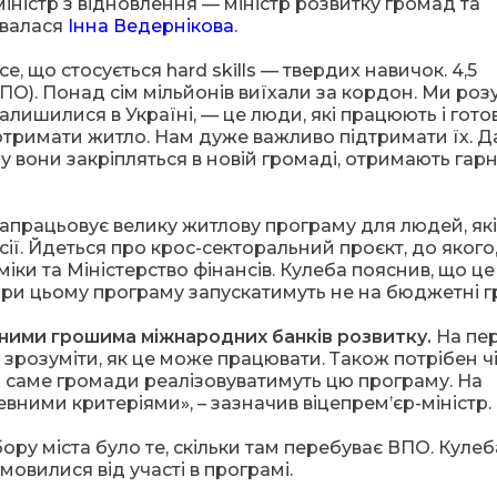
іністр з відновлення — міністр розвитку громад та
увалася
Інна Ведернікова
.
е, що стосується hard skills — твердих навичок. 4,5
О). Понад сім мільйонів виїхали за кордон. Ми роз
лишилися в Україні, — це люди, які працюють і готов
отримати житло. Нам дуже важливо підтримати їх. Д
му вони закріпляться в новій громаді, отримають гарн
напрацьовує велику житлову програму для людей, які
ії. Йдеться про крос-секторальний проєкт, до якого,
іки та Міністерство фінансів. Кулеба пояснив, що ц
ри цьому програму запускатимуть не на бюджетні г
ими грошима міжнародних банків розвитку.
На пе
 зрозуміти, як це може працювати. Також потрібен ч
и саме громади реалізовуватимуть цю програму. На
 певними критеріями», – зазначив віцепрем’єр-міністр.
ору міста було те, скільки там перебуває ВПО. Кулеб
ідмовилися від участі в програмі.