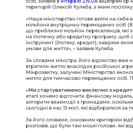
осіб, заявив в
інтерв’ю ZN.UA
віцепрем’єр-м
територій Олексій Кулеба, з яким поспілк
«Наше міністерство готове взяти на себе вс
мільйона внутрішньо переміщених осіб (ВП
що приблизно мільйон переселенців, які за
на іпотечну або кредитну програму, щоб 
інструмент (іпотеку, кредит), завдяки яко
умови для життя», – заявив Кулеба.
За словами міністра, його відомство вже 
втратили житло внаслідок російської агрес
Мінрозвитку, залучені Міністерство економ
житло для тимчасово переміщених осіб. П
«
Ми стартуватимемо виключно з кредитн
етапі хочемо відточити фінансову модель,
алгоритм взаємодії з громадами, оскільк
сьогодні в нас 15 міст, які відбиралися за
За його словами, основним критерієм відб
розповів, що були такі міські голови, які в