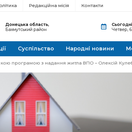
олітика
Редакційна місія
Контакти
Донецька область,
Сьогодні
Бахмутський район
Четвер, 
ції
Суспільство
Народні новини
М
кою програмою з надання житла ВПО – Олексій Куле