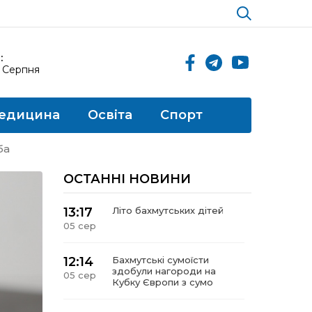
:
6 Серпня
едицина
Освіта
Спорт
ба
ОСТАННІ НОВИНИ
13:17
Літо бахмутських дітей
05 сер
12:14
Бахмутські сумоїсти
здобули нагороди на
05 сер
Кубку Європи з сумо