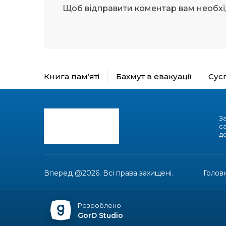
Щоб відправити коментар вам необх
Книга пам’яті
Бахмут в евакуації
Сус
З
с
до
Вперед @2026. Всі права захищені.
Голов
Розроблено
GorD Studio