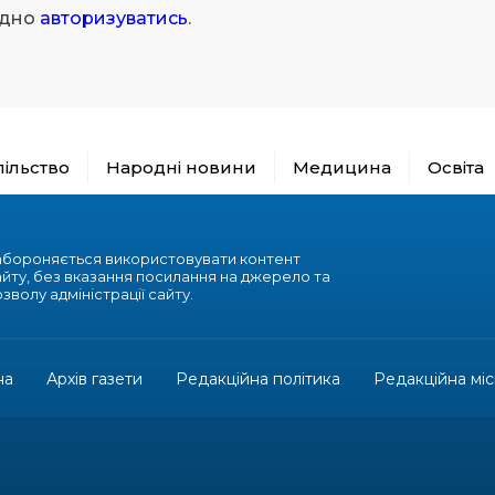
ідно
авторизуватись
.
пільство
Народні новини
Медицина
Освіта
абороняється використовувати контент
айту, без вказання посилання на джерело та
зволу адміністрації сайту.
на
Архів газети
Редакційна політика
Редакційна міс