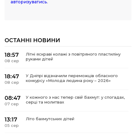
авторизуватись
.
ОСТАННІ НОВИНИ
18:57
Літні яскраві колажі з повітряного пластиліну
руками дітей
08 сер
18:47
У Дніпрі відзначили переможців обласного
конкурсу «Молода людина року – 2026»
08 сер
08:47
У кожного з нас тепер свій Бахмут: у спогадах,
серці та молитвах
07 сер
13:17
Літо бахмутських дітей
05 сер