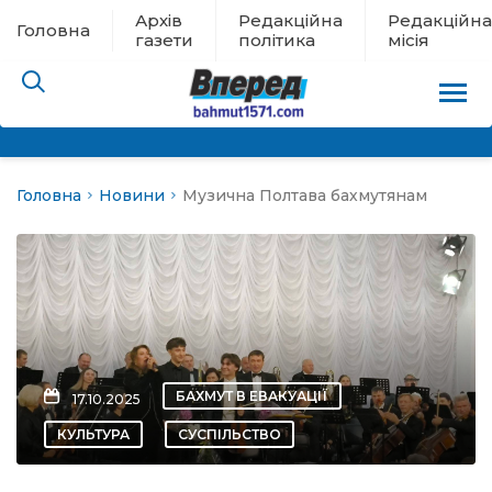
Архів
Редакційна
Редакційна
Головна
газети
політика
місія
Головна
Новини
Музична Полтава бахмутянам
пам’яті
 в евакуації
льство
ні новини
БАХМУТ В ЕВАКУАЦІЇ
17.10.2025
цина
КУЛЬТУРА
СУСПІЛЬСТВО