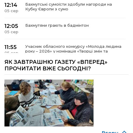
12:14
Бахмутські сумоїсти здобули нагороди на
Кубку Європи з сумо
05 сер
12:05
Бахмутяни грають в бадмінтон
05 сер
11:55
Учасник обласного конкурсу «Молода людина
року – 2026» у номінація «Творці змін та
05 сер
можливостей» Владислав Воробйов
ЯК ЗАВТРАШНЮ ГАЗЕТУ «ВПЕРЕД»
ПРОЧИТАТИ ВЖЕ СЬОГОДНІ?
15:18
Мобільні клініки надали медичну допомогу 4
810 жителям Донеччини
03 сер
09:27
ВПО можуть не платити за частину
комунальних послуг: про що йдеться
03 сер
14:12
Досі ВПО? Юристка розповіла, коли
переселенці втрачають виплати та статус
01 сер
внутрішньо переміщеної особи
Вгору