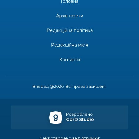
Головна
13:27
Інформація про фінансування матеріальної
допомоги мешканцям Бахмутської міської
30 лип
Архів газети
територіальної громади
Редакційна політика
14:37
«Дві музи» у Рівному: свято краси, мистецтва
та натхнення!
28 лип
Редакційна місія
14:31
Зустріч провідних спортсменів і тренерів
Донеччини
Контакти
28 лип
14:23
Одна з найяскравіших постатей Бахмута –
Борис Сергійович Вальх, видатний лікар,
28 лип
епідеміолог, зоолог
Вперед @2026. Всі права захищені.
13:19
Бахмутських медичних працівників привітали з
професійним святом
25 лип
Розроблено
GorD Studio
13:10
Літо, враження, творчість
24 лип
Сайт створено за підтримки: