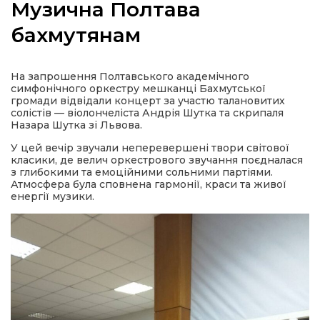
Музична Полтава
бахмутянам
а
На запрошення Полтавського академічного
симфонічного оркестру мешканці Бахмутської
громади відвідали концерт за участю талановитих
газети
солістів — віолончеліста Андрія Шутка та скрипаля
Назара Шутка зі Львова.
У цей вечір звучали неперевершені твори світової
ійна політика
класики, де велич оркестрового звучання поєдналася
з глибокими та емоційними сольними партіями.
Атмосфера була сповнена гармонії, краси та живої
ійна місія
енергії музики.
ти