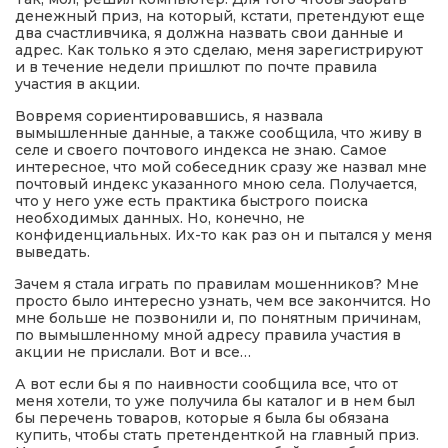
денежный приз, на который, кстати, претендуют еще
два счастливчика, я должна назвать свои данные и
адрес. Как только я это сделаю, меня зарегистрируют
и в течение недели пришлют по почте правила
участия в акции.
Вовремя сориентировавшись, я назвала
вымышленные данные, а также сообщила, что живу в
селе и своего почтового индекса не знаю. Самое
интересное, что мой собеседник сразу же назвал мне
почтовый индекс указанного мною села. Получается,
что у него уже есть практика быстрого поиска
необходимых данных. Но, конечно, не
конфиденциальных. Их-то как раз он и пытался у меня
выведать.
Зачем я стала играть по правилам мошенников? Мне
просто было интересно узнать, чем все закончится. Но
мне больше не позвонили и, по понятным причинам,
по вымышленному мной адресу правила участия в
акции не прислали. Вот и все…
А вот если бы я по наивности сообщила все, что от
меня хотели, то уже получила бы каталог и в нем был
бы перечень товаров, которые я была бы обязана
купить, чтобы стать претенденткой на главный приз.