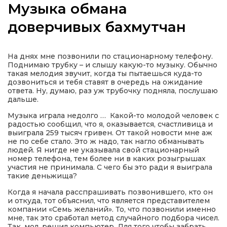
Музыка обмана
доверчивых бахмутчан
а
На днях мне позвонили по стационарному телефону.
Поднимаю трубку – и слышу какую-то музыку. Обычно
такая мелодия звучит, когда ты пытаешься куда-то
газети
дозвониться и тебя ставят в очередь на ожидание
ответа. Ну, думаю, раз уж трубочку подняла, послушаю
дальше.
ійна політика
Музыка играла недолго … Какой-то молодой человек с
радостью сообщил, что я, оказывается, счастливица и
выиграла 259 тысяч гривен. От такой новости мне аж
ійна місія
не по себе стало. Это ж надо, так нагло обманывать
людей. Я нигде не указывала свой стационарный
номер телефона, тем более ни в каких розыгрышах
ти
участия не принимала. С чего бы это ради я выиграла
такие деньжища?
Когда я начала расспрашивать позвонившего, кто он
и откуда, тот объяснил, что является представителем
компании «Семь желаний». То, что позвонили именно
мне, так это сработал метод случайного подбора чисел.
Так, мол, решил компьютер. Для того чтобы забрать