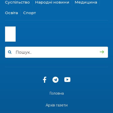
Суспільство
Народні новини
Медицина
15:24
Бахмутянка Ірина Денисенко бере участь у
конкурсі «Молода людина року – 2026»
31 лип
Освіта
Спорт
13:40
“Серпневі свята” – Клуб з народознавства
“Народний календар”
30 лип
13:33
Юні мешканці Бахмутської громади у Харкові
долучилися до проєкту «Радість у дитячих
30 лип
усмішках»
13:27
Інформація про фінансування матеріальної
допомоги мешканцям Бахмутської міської
30 лип
територіальної громади
14:37
«Дві музи» у Рівному: свято краси, мистецтва
та натхнення!
28 лип
Головна
14:31
Зустріч провідних спортсменів і тренерів
Донеччини
Архів газети
28 лип