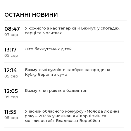
ОСТАННІ НОВИНИ
08:47
У кожного з нас тепер свій Бахмут: у спогадах,
серці та молитвах
07 сер
13:17
Літо бахмутських дітей
05 сер
12:14
Бахмутські сумоїсти здобули нагороди на
Кубку Європи з сумо
05 сер
12:05
Бахмутяни грають в бадмінтон
05 сер
11:55
Учасник обласного конкурсу «Молода людина
року – 2026» у номінація «Творці змін та
05 сер
можливостей» Владислав Воробйов