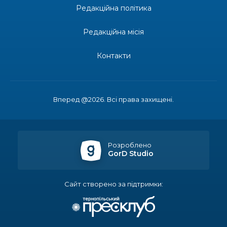
Редакційна політика
14:23
Одна з найяскравіших постатей Бахмута –
Борис Сергійович Вальх, видатний лікар,
28 лип
епідеміолог, зоолог
Редакційна місія
13:19
Бахмутських медичних працівників привітали з
Контакти
професійним святом
25 лип
13:10
Літо, враження, творчість
24 лип
Вперед @2026. Всі права захищені.
14:38
Кабмін запровадив персональне фінансування
соцпослуг для ВПО: кошти надходитимуть на
23 лип
спецрахунки
Розроблено
GorD Studio
16:39
Іпотеку для ВПО спростили, але з одним
нюансом: деталі оновленої “єОселі”
22 лип
Сайт створено за підтримки:
16:34
Перемога бахмутян на фіналі Кубка України з
легкоатлетичних метань
22 лип