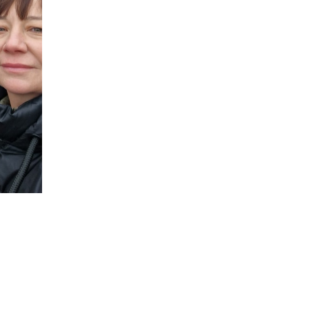
надходитимуть на
спецрахунки
16:39
Іпотеку для ВПО
спростили, але з одним
22 лип
нюансом: деталі
оновленої “єОселі”
16:34
Перемога бахмутян на
фіналі Кубка України з
22 лип
легкоатлетичних метань
14:44
Бахмутяни грали в
парковий волейбол…
21 лип
13:17
Пишіть листи самому
собі, або як уникнути
21 лип
маніпуляцій без
конфліктів
12:41
Коли говорять гармати,
музи не мовчать
20 лип