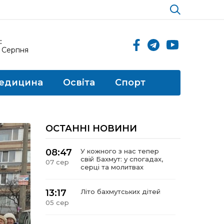
:
8 Серпня
едицина
Освіта
Спорт
ОСТАННІ НОВИНИ
08:47
У кожного з нас тепер
свій Бахмут: у спогадах,
07 сер
серці та молитвах
13:17
Літо бахмутських дітей
05 сер