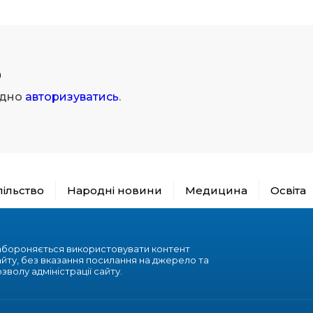
р
ідно
авторизуватись
.
пільство
Народні новини
Медицина
Освіта
абороняється використовувати контент
айту, без вказання посилання на джерело та
зволу адміністрації сайту.