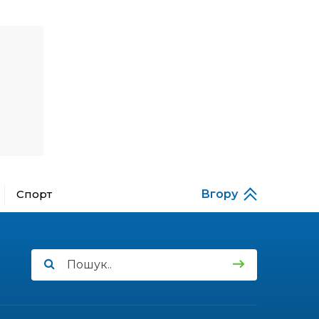
12:16
Бахмутяни взяли участь у
фестивалі «Ількові
20 лип
забави»
20:28
Як юні бахмутяни Латвією
подорожували
17 лип
20:11
Політика у сфері ВПО
переходить до
17 лип
Мінрозвитку
Спорт
Вгору
16:12
Допомога має бути
справедливою, – нардеп
15 лип
розповів, навіщо оновили
закон про права для ВПО
16:03
Бахмутянка Тетяна
Бурикіна продовжує
15 лип
навчати дітей орігамі