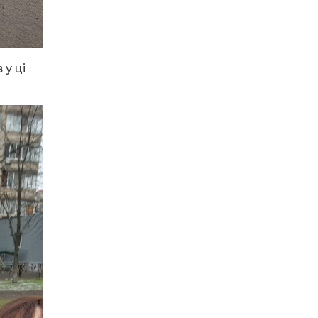
14:31
Зустріч провідних
спортсменів і тренерів
28 лип
Донеччини
 у ці
14:23
Одна з найяскравіших
постатей Бахмута –
28 лип
Борис Сергійович Вальх,
видатний лікар,
епідеміолог, зоолог
13:19
Бахмутських медичних
працівників привітали з
25 лип
професійним святом
13:10
Літо, враження, творчість
24 лип
14:38
Кабмін запровадив
персональне
23 лип
фінансування соцпослуг
для ВПО: кошти