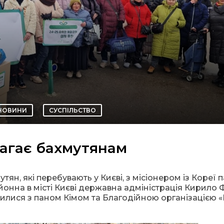
НОВИНИ
СУСПІЛЬСТВО
магає бахмутянам
ян, які перебувають у Києві, з місіонером із Кореї 
йонна в місті Києві державна адміністрація Кирило 
лися з паном Кімом та Благодійною організацією 