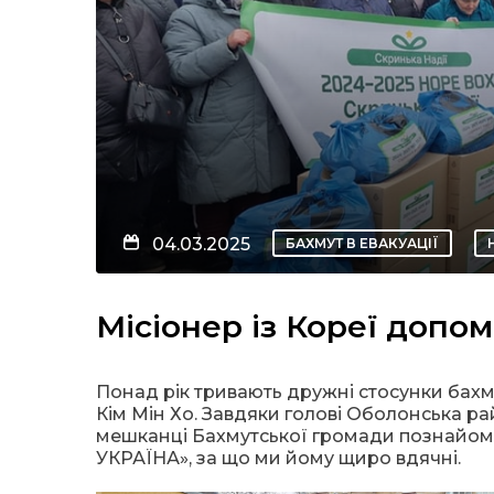
04.03.2025
БАХМУТ В ЕВАКУАЦІЇ
Місіонер із Кореї допо
Понад рік тривають дружні стосунки бахмут
Кім Мін Хо. Завдяки голові Оболонська ра
мешканці Бахмутської громади познайоми
УКРАЇНА», за що ми йому щиро вдячні.