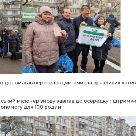
 допомагав переселенцям з числа вразливих катег
ський місіонер знову завітав до осередку підтримк
допомогу для 100 родин.