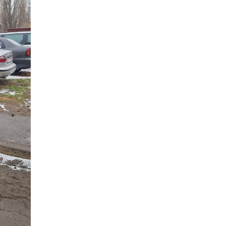
Денисенко бере участь у
31 лип
конкурсі «Молода
людина року – 2026»
13:40
“Серпневі свята” – Клуб з
народознавства
30 лип
“Народний календар”
13:33
Юні мешканці
Бахмутської громади у
30 лип
Харкові долучилися до
проєкту «Радість у
дитячих усмішках»
13:27
Інформація про
фінансування
30 лип
матеріальної допомоги
мешканцям Бахмутської
міської територіальної
громади
14:37
«Дві музи» у Рівному:
свято краси, мистецтва
28 лип
та натхнення!