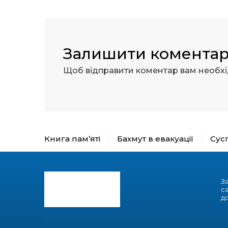
Залишити комента
Щоб відправити коментар вам необх
Книга пам’яті
Бахмут в евакуації
Сус
З
с
до