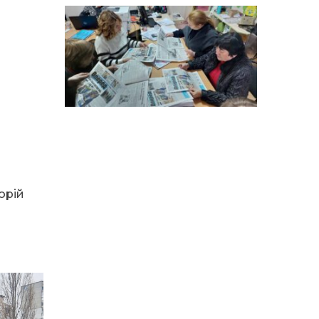
14:12
Досі ВПО? Юристка
розповіла, коли
01 сер
переселенці втрачають
виплати та статус
внутрішньо переміщеної
особи
14:04
Учасниця обласного
конкурсу «Молода
01 сер
людина року – 2026» у
номінації «Пульс життя»
Аліна Кулик
15:58
Літо в Жовтих Водах
31 лип
орій
15:30
Бахмутяни відвідали
Музей науки
и
31 лип
Національного
університету
«Полтавська політехніка
імені Юрія Кондратюка»
15:24
Бахмутянка Ірина