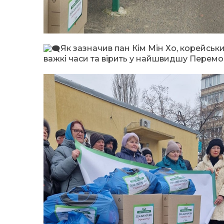
Як зазначив пан Кім Мін Хо, корейськи
важкі часи та вірить у найшвидшу Перемог