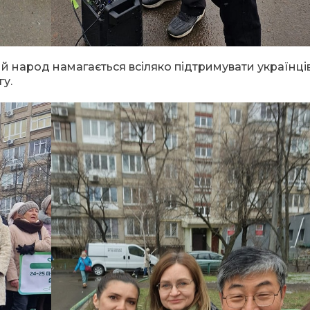
й народ намагається всіляко підтримувати українців
у.