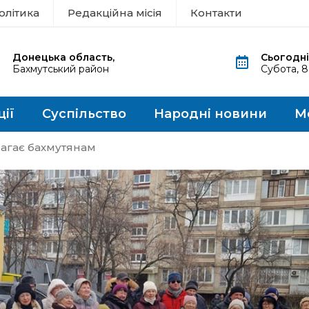
олітика
Редакційна місія
Контакти
Донецька область,
Сьогодні
Бахмутський район
Субота, 
ції
Суспільство
Народні новини
М
магає бахмутянам