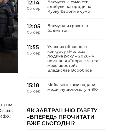
12:14
Бахмутські сумоїсти
здобули нагороди на
05 сер
Кубку Європи з сумо
12:05
Бахмутяни грають в
бадмінтон
05 сер
11:55
Учасник обласного
конкурсу «Молода
05 сер
людина року – 2026» у
номінація «Творці змін та
можливостей»
Владислав Воробйов
15:18
Мобільні клініки надали
медичну допомогу 4 810
03 сер
жителям Донеччини
паном
09:27
ВПО можуть не платити
ЯК ЗАВТРАШНЮ ГАЗЕТУ
Фесик
за частину комунальних
03 сер
«КФХІ
«ВПЕРЕД» ПРОЧИТАТИ
послуг: про що йдеться
ВЖЕ СЬОГОДНІ?