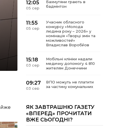
12:05
Бахмутяни грають в
бадмінтон
05 сер
11:55
Учасник обласного
конкурсу «Молода
05 сер
людина року – 2026» у
номінація «Творці змін та
можливостей»
Владислав Воробйов
15:18
Мобільні клініки надали
медичну допомогу 4 810
03 сер
жителям Донеччини
09:27
ВПО можуть не платити
за частину комунальних
03 сер
послуг: про що йдеться
14:12
Досі ВПО? Юристка
ЯК ЗАВТРАШНЮ ГАЗЕТУ
айже
розповіла, коли
01 сер
«ВПЕРЕД» ПРОЧИТАТИ
переселенці втрачають
ВЖЕ СЬОГОДНІ?
виплати та статус
внутрішньо переміщеної