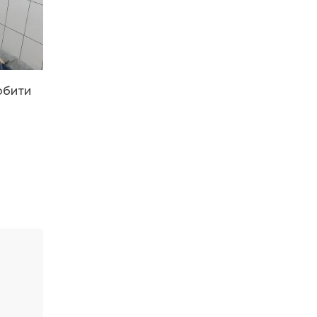
13:40
“Серпневі свята” – Клуб з
народознавства
30 лип
“Народний календар”
13:33
Юні мешканці
Бахмутської громади у
30 лип
Харкові долучилися до
робити
проєкту «Радість у
дитячих усмішках»
13:27
Інформація про
фінансування
30 лип
матеріальної допомоги
мешканцям Бахмутської
міської територіальної
громади
14:37
«Дві музи» у Рівному:
свято краси, мистецтва
28 лип
та натхнення!
14:31
Зустріч провідних
спортсменів і тренерів
28 лип
Донеччини