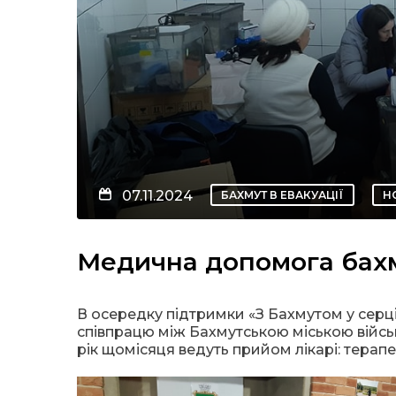
07.11.2024
БАХМУТ В ЕВАКУАЦІЇ
Н
Медична допомога бах
В осередку підтримки «З Бахмутом у серц
співпрацю між Бахмутською міською війс
рік щомісяця ведуть прийом лікарі: терапе