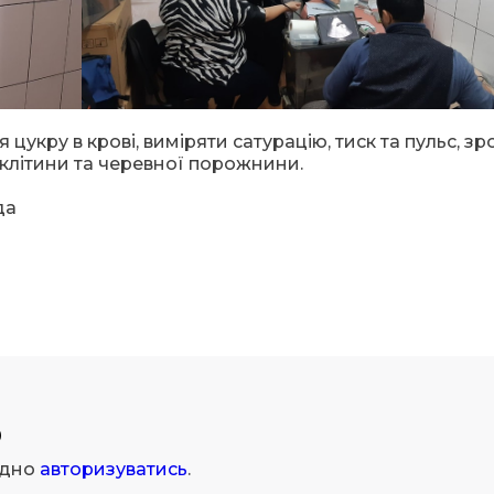
 цукру в крові, виміряти сатурацію, тиск та пульс, з
 клітини та черевної порожнини.
да
р
ідно
авторизуватись
.