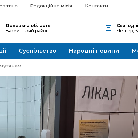
олітика
Редакційна місія
Контакти
Донецька область,
Сьогодні
Бахмутський район
Четвер, 
ції
Суспільство
Народні новини
М
хмутянам