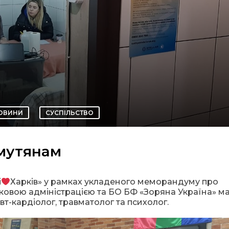
ОВИНИ
СУСПІЛЬСТВО
мутянам
і
Харків» у рамках укладеного меморандуму про
ьковою адміністрацією та БО БФ «Зоряна Україна» м
вт-кардіолог, травматолог та психолог.