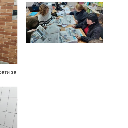
особи
14:04
Учасниця обласного
конкурсу «Молода
01 сер
людина року – 2026» у
номінації «Пульс життя»
Аліна Кулик
15:58
Літо в Жовтих Водах
31 лип
15:30
Бахмутяни відвідали
Музей науки
рати за
31 лип
Національного
університету
«Полтавська політехніка
імені Юрія Кондратюка»
15:24
Бахмутянка Ірина
Денисенко бере участь у
31 лип
конкурсі «Молода
людина року – 2026»