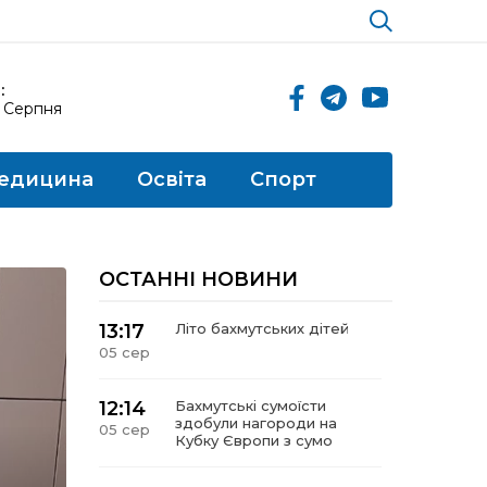
:
6 Серпня
едицина
Освіта
Спорт
ОСТАННІ НОВИНИ
13:17
Літо бахмутських дітей
05 сер
12:14
Бахмутські сумоїсти
здобули нагороди на
05 сер
Кубку Європи з сумо