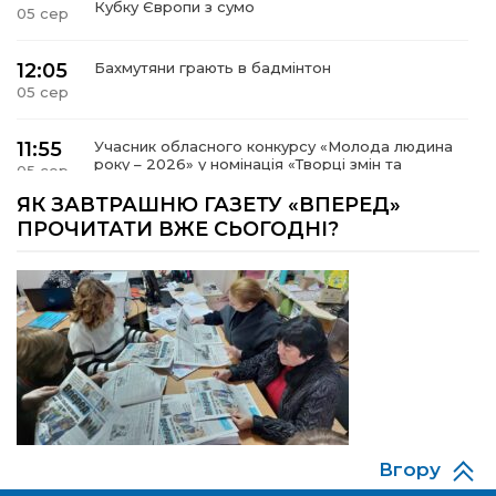
Кубку Європи з сумо
05 сер
12:05
Бахмутяни грають в бадмінтон
05 сер
11:55
Учасник обласного конкурсу «Молода людина
року – 2026» у номінація «Творці змін та
05 сер
можливостей» Владислав Воробйов
ЯК ЗАВТРАШНЮ ГАЗЕТУ «ВПЕРЕД»
ПРОЧИТАТИ ВЖЕ СЬОГОДНІ?
15:18
Мобільні клініки надали медичну допомогу 4
810 жителям Донеччини
03 сер
09:27
ВПО можуть не платити за частину
комунальних послуг: про що йдеться
03 сер
14:12
Досі ВПО? Юристка розповіла, коли
переселенці втрачають виплати та статус
01 сер
внутрішньо переміщеної особи
Вгору
14:04
Учасниця обласного конкурсу «Молода