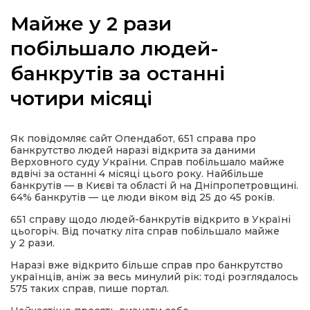
Майже у 2 рази
побільшало людей-
банкрутів за останні
а
чотири місяці
газети
Як повідомляє сайт Опендабот, 651 справа про
ійна політика
банкрутство людей наразі відкрита за даними
Верховного суду України. Справ побільшало майже
вдвічі за останні 4 місяці цього року. Найбільше
ійна місія
банкрутів — в Києві та області й на Дніпропетровщині.
64% банкрутів — це люди віком від 25 до 45 років.
ти
651 справу щодо людей-банкрутів відкрито в Україні
цьогоріч. Від початку літа справ побільшало майже
у 2 рази.
Наразі вже відкрито більше справ про банкрутство
українців, аніж за весь минулий рік: тоді розглядалось
575 таких справ, пише портал.