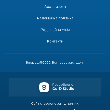
допомоги мешканцям Бахмутської міської
30 лип
Архів газети
територіальної громади
Редакційна політика
14:37
«Дві музи» у Рівному: свято краси, мистецтва
та натхнення!
28 лип
Редакційна місія
14:31
Зустріч провідних спортсменів і тренерів
Донеччини
Контакти
28 лип
14:23
Одна з найяскравіших постатей Бахмута –
Борис Сергійович Вальх, видатний лікар,
28 лип
епідеміолог, зоолог
Вперед @2026. Всі права захищені.
13:19
Бахмутських медичних працівників привітали з
професійним святом
25 лип
Розроблено
GorD Studio
13:10
Літо, враження, творчість
24 лип
Сайт створено за підтримки:
14:38
Кабмін запровадив персональне фінансування