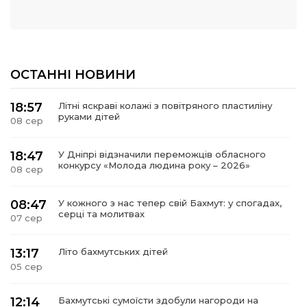
ОСТАННІ НОВИНИ
18:57
Літні яскраві колажі з повітряного пластиліну
руками дітей
08 сер
18:47
У Дніпрі відзначили переможців обласного
конкурсу «Молода людина року – 2026»
08 сер
08:47
У кожного з нас тепер свій Бахмут: у спогадах,
серці та молитвах
07 сер
13:17
Літо бахмутських дітей
05 сер
12:14
Бахмутські сумоїсти здобули нагороди на