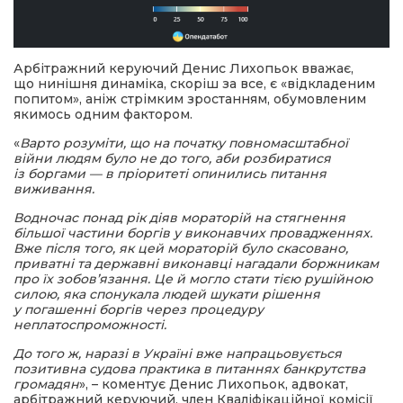
Арбітражний керуючий Денис Лихопьок вважає,
що нинішня динаміка, скоріш за все, є «відкладеним
попитом», аніж стрімким зростанням, обумовленим
якимось одним фактором.
«
Варто розуміти, що на початку повномасштабної
війни людям було не до того, аби розбиратися
із боргами — в пріоритеті опинились питання
виживання.
Водночас понад рік діяв мораторій на стягнення
більшої частини боргів у виконавчих провадженнях.
Вже після того, як цей мораторій було скасовано,
приватні та державні виконавці нагадали боржникам
про їх зобовʼязання. Це й могло стати тією рушійною
силою, яка спонукала людей шукати рішення
у погашенні боргів через процедуру
неплатоспроможності.
До того ж, наразі в Україні вже напрацьовується
позитивна судова практика в питаннях банкрутства
громадян
», – коментує Денис Лихопьок, адвокат,
арбітражний керуючий, член Кваліфікаційної комісії