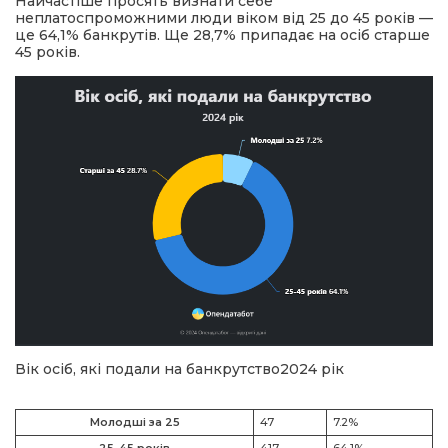
Найчастіше просять визнати себе
неплатоспроможними люди віком від 25 до 45 років —
це 64,1% банкрутів. Ще 28,7% припадає на осіб старше
45 років.
Вік осіб, які подали на банкрутство2024 рік
Молодші за 25
47
7.2%
25-45 років
417
64.1%