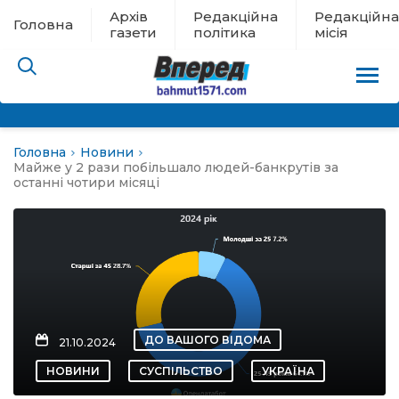
Архів
Редакційна
Редакційна
Головна
газети
політика
місія
Головна
Новини
пам’яті
Майже у 2 рази побільшало людей-банкрутів за
останні чотири місяці
 в евакуації
льство
ні новини
ДО ВАШОГО ВІДОМА
21.10.2024
цина
НОВИНИ
СУСПІЛЬСТВО
УКРАЇНА